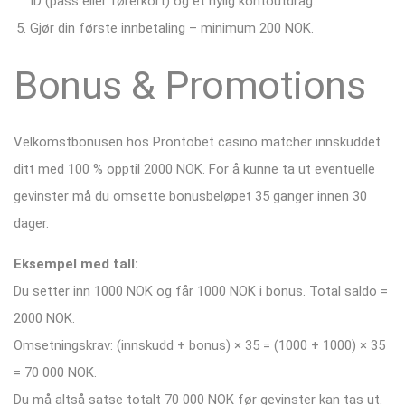
ID (pass eller førerkort) og et nylig kontoutdrag.
Gjør din første innbetaling – minimum 200 NOK.
Bonus & Promotions
Velkomstbonusen hos Prontobet casino matcher innskuddet
ditt med 100 % opptil 2000 NOK. For å kunne ta ut eventuelle
gevinster må du omsette bonusbeløpet 35 ganger innen 30
dager.
Eksempel med tall:
Du setter inn 1000 NOK og får 1000 NOK i bonus. Total saldo =
2000 NOK.
Omsetningskrav: (innskudd + bonus) × 35 = (1000 + 1000) × 35
= 70 000 NOK.
Du må altså satse totalt 70 000 NOK før gevinster kan tas ut.