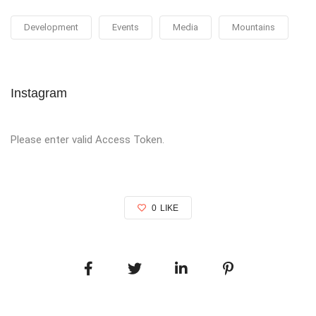
Development
Events
Media
Mountains
Instagram
Please enter valid Access Token.
0
LIKE