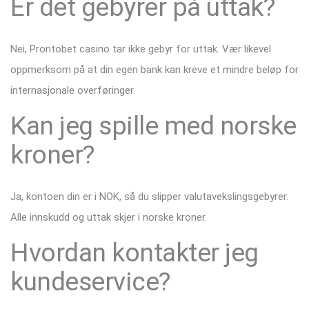
Er det gebyrer på uttak?
Nei, Prontobet casino tar ikke gebyr for uttak. Vær likevel
oppmerksom på at din egen bank kan kreve et mindre beløp for
internasjonale overføringer.
Kan jeg spille med norske
kroner?
Ja, kontoen din er i NOK, så du slipper valutavekslingsgebyrer.
Alle innskudd og uttak skjer i norske kroner.
Hvordan kontakter jeg
kundeservice?