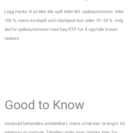
Legg merke til at ikke alle spill teller likt: spilleautomater teller
100 %, mens bordspill som blackjack kun teller 10–20 %. Velg
derfor spilleautomater med høy RTP for å oppfylle kravet
raskere.
Good to Know
Innskudd behandles umiddelbart, mens uttak kan ta lengre tid
avhengig av metode. Tabellen under viser typiske tider for