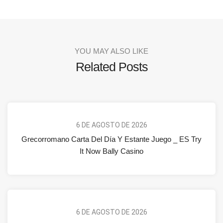
YOU MAY ALSO LIKE
Related Posts
6 DE AGOSTO DE 2026
Grecorromano Carta Del Día Y Estante Juego _ ES Try
It Now Bally Casino
6 DE AGOSTO DE 2026