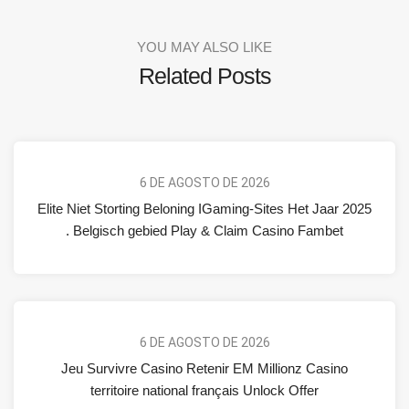
YOU MAY ALSO LIKE
Related Posts
6 DE AGOSTO DE 2026
Elite Niet Storting Beloning IGaming-Sites Het Jaar 2025
. Belgisch gebied Play & Claim Casino Fambet
6 DE AGOSTO DE 2026
Jeu Survivre Casino Retenir EM Millionz Casino
territoire national français Unlock Offer