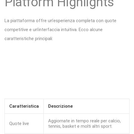
Platform Highlights
La piattaforma offre un’esperienza completa con quote
competitive e un’interfaccia intuitiva. Ecco alcune
caratteristiche principali:
Caratteristica
Descrizione
Aggiornate in tempo reale per calcio,
Quote live
tennis, basket e molti altri sport.