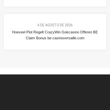
6 DE AGOSTO DE 2026
Hoeveel Plot Regelt CrazyWin Gokcasino Offeren BE
Claim Bonus be-casinoversaille.com