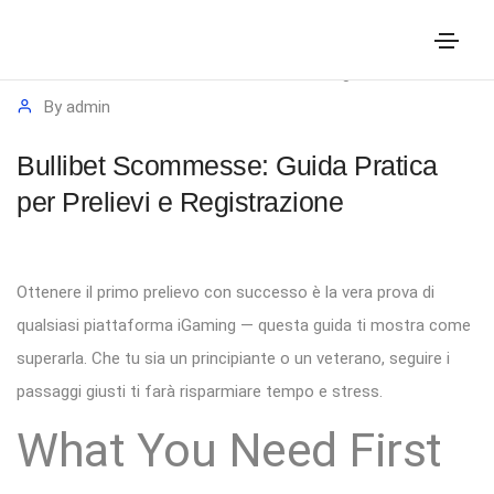
10 de fevereiro de 2015
Sem categoria
By
admin
Bullibet Scommesse: Guida Pratica
per Prelievi e Registrazione
Ottenere il primo prelievo con successo è la vera prova di
qualsiasi piattaforma iGaming — questa guida ti mostra come
superarla. Che tu sia un principiante o un veterano, seguire i
passaggi giusti ti farà risparmiare tempo e stress.
What You Need First