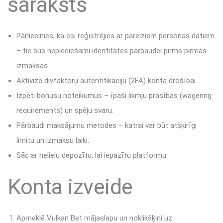
saraksts
Pārliecinies, ka esi reģistrējies ar pareiziem personas datiem
– tie būs nepieciešami identitātes pārbaudei pirms pirmās
izmaksas.
Aktivizē divfaktoru autentifikāciju (2FA) konta drošībai.
Izpēti bonusu noteikumus – īpaši likmju prasības (wagering
requirements) un spēļu svaru.
Pārbaudi maksājumu metodes – katrai var būt atšķirīgi
limitu un izmaksu laiki.
Sāc ar nelielu depozītu, lai iepazītu platformu.
Konta izveide
Apmeklē Vulkan Bet mājaslapu un noklikšķini uz