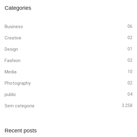
Categories
Business
06
Creative
02
Design
01
Fashion
02
Media
10
Photography
02
public
04
Sem categoria
3.258
Recent posts