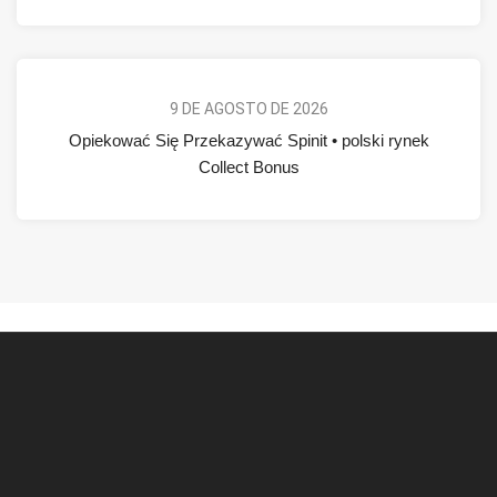
9 DE AGOSTO DE 2026
Opiekować Się Przekazywać Spinit • polski rynek
Collect Bonus