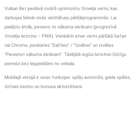
Vulkan Bet piedāvā mobīli optimizētu tīmekļa vietni, kas
darbojas lieliski visās viedtālruņu pārlūkprogrammās. Lai
piekļūtu ātrāk, pievieno to sākuma ekrānam (progresīvā
tīmekļa lietotne – PWA). Vienkārši atver vietni pārlūkā Safari
vai Chrome, pieskaries “Dalīties” / “Izvēlnei” un izvēlies
“Pievienot sākuma ekrānam”. Tādējādi iegūsi lietotnei līdzīgu
pieredzi bez lejupielādes no veikala.
Mobilajā versijā ir visas funkcijas: spēļu automāti, galda spēles,
dzīvais kazino un bonusa aktivizēšana.