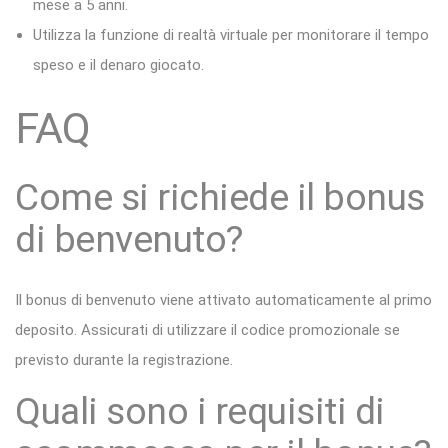
mese a 5 anni.
Utilizza la funzione di realtà virtuale per monitorare il tempo
speso e il denaro giocato.
FAQ
Come si richiede il bonus
di benvenuto?
Il bonus di benvenuto viene attivato automaticamente al primo
deposito. Assicurati di utilizzare il codice promozionale se
previsto durante la registrazione.
Quali sono i requisiti di