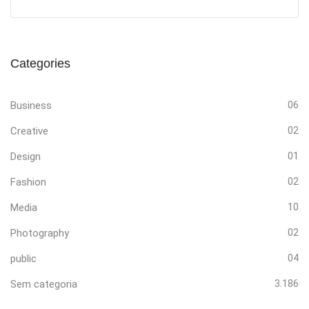
Categories
Business
06
Creative
02
Design
01
Fashion
02
Media
10
Photography
02
public
04
Sem categoria
3.186