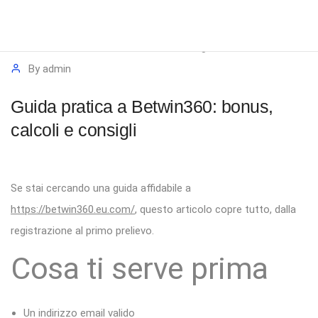
12 de maio de 2015
Sem categoria
By
admin
Guida pratica a Betwin360: bonus,
calcoli e consigli
Se stai cercando una guida affidabile a
https://betwin360.eu.com/
, questo articolo copre tutto, dalla
registrazione al primo prelievo.
Cosa ti serve prima
Un indirizzo email valido