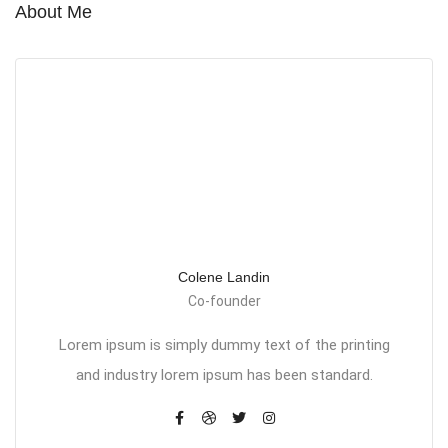
About Me
Colene Landin
Co-founder
Lorem ipsum is simply dummy text of the printing
and industry lorem ipsum has been standard.