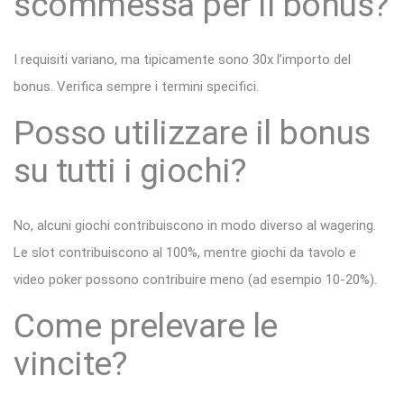
scommessa per il bonus?
I requisiti variano, ma tipicamente sono 30x l’importo del
bonus. Verifica sempre i termini specifici.
Posso utilizzare il bonus
su tutti i giochi?
No, alcuni giochi contribuiscono in modo diverso al wagering.
Le slot contribuiscono al 100%, mentre giochi da tavolo e
video poker possono contribuire meno (ad esempio 10-20%).
Come prelevare le
vincite?