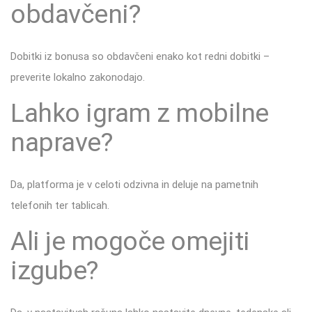
obdavčeni?
Dobitki iz bonusa so obdavčeni enako kot redni dobitki –
preverite lokalno zakonodajo.
Lahko igram z mobilne
naprave?
Da, platforma je v celoti odzivna in deluje na pametnih
telefonih ter tablicah.
Ali je mogoče omejiti
izgube?