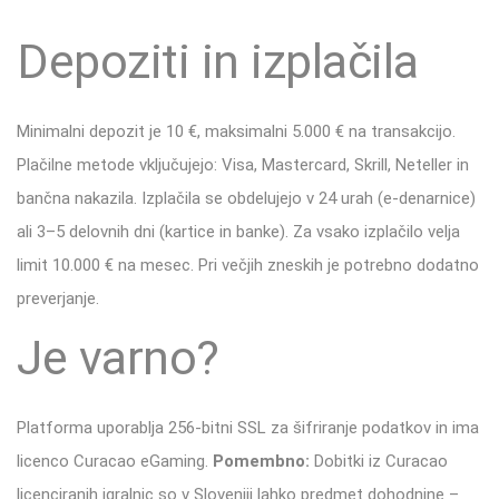
Depoziti in izplačila
Minimalni depozit je 10 €, maksimalni 5.000 € na transakcijo.
Plačilne metode vključujejo: Visa, Mastercard, Skrill, Neteller in
bančna nakazila. Izplačila se obdelujejo v 24 urah (e-denarnice)
ali 3–5 delovnih dni (kartice in banke). Za vsako izplačilo velja
limit 10.000 € na mesec. Pri večjih zneskih je potrebno dodatno
preverjanje.
Je varno?
Platforma uporablja 256-bitni SSL za šifriranje podatkov in ima
licenco Curacao eGaming.
Pomembno:
Dobitki iz Curacao
licenciranih igralnic so v Sloveniji lahko predmet dohodnine –