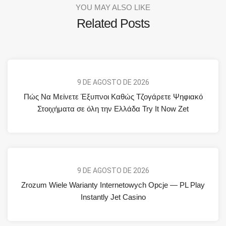
YOU MAY ALSO LIKE
Related Posts
9 DE AGOSTO DE 2026
Πώς Να Μείνετε Έξυπνοι Καθώς Τζογάρετε Ψηφιακό
Στοιχήματα σε όλη την Ελλάδα Try It Now Zet
9 DE AGOSTO DE 2026
Zrozum Wiele Warianty Internetowych Opcje — PL Play
Instantly Jet Casino