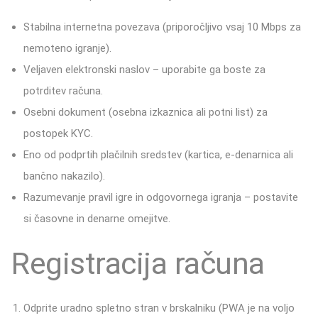
Stabilna internetna povezava (priporočljivo vsaj 10 Mbps za
nemoteno igranje).
Veljaven elektronski naslov – uporabite ga boste za
potrditev računa.
Osebni dokument (osebna izkaznica ali potni list) za
postopek KYC.
Eno od podprtih plačilnih sredstev (kartica, e-denarnica ali
bančno nakazilo).
Razumevanje pravil igre in odgovornega igranja – postavite
si časovne in denarne omejitve.
Registracija računa
Odprite uradno spletno stran v brskalniku (PWA je na voljo