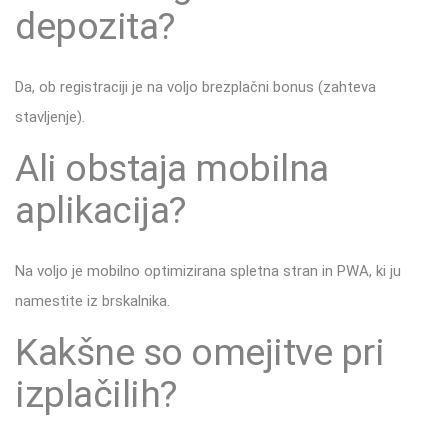
depozita?
Da, ob registraciji je na voljo brezplačni bonus (zahteva
stavljenje).
Ali obstaja mobilna
aplikacija?
Na voljo je mobilno optimizirana spletna stran in PWA, ki ju
namestite iz brskalnika.
Kakšne so omejitve pri
izplačilih?