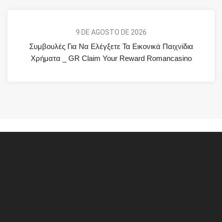
9 DE AGOSTO DE 2026
Συμβουλές Για Να Ελέγξετε Τα Εικονικά Παιχνίδια
Χρήματα _ GR Claim Your Reward Romancasino