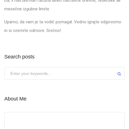
Da, v nastavitvah računa lahko nastavite dnevne, tedenske ali
mesečne izgubne limite.
Upamo, da vam je ta vodič pomagal. Vedno igrajte odgovorno
in si vzemite odmore. Srečno!
Search posts
About Me