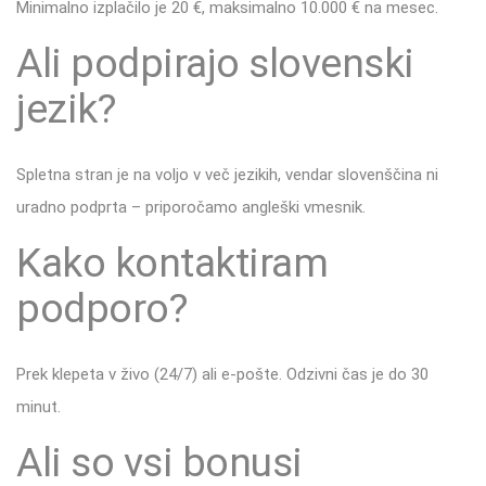
Minimalno izplačilo je 20 €, maksimalno 10.000 € na mesec.
Ali podpirajo slovenski
jezik?
Spletna stran je na voljo v več jezikih, vendar slovenščina ni
uradno podprta – priporočamo angleški vmesnik.
Kako kontaktiram
podporo?
Prek klepeta v živo (24/7) ali e-pošte. Odzivni čas je do 30
minut.
Ali so vsi bonusi