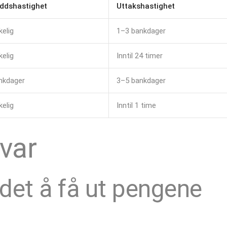
ddshastighet
Uttakshastighet
kelig
1–3 bankdager
kelig
Inntil 24 timer
nkdager
3–5 bankdager
kelig
Inntil 1 time
var
 det å få ut pengene