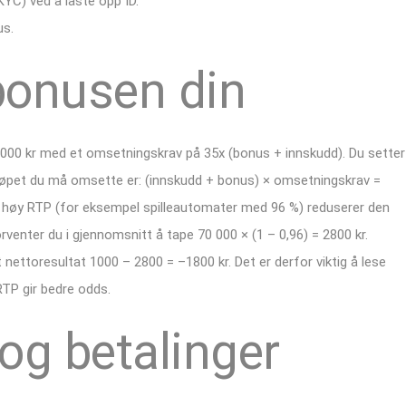
KYC) ved å laste opp ID.
us.
bonusen din
2000 kr med et omsetningskrav på 35x (bonus + innskudd). Du setter
eløpet du må omsette er: (innskudd + bonus) × omsetningskrav =
ed høy RTP (for eksempel spilleautomater med 96 %) reduserer den
rventer du i gjennomsnitt å tape 70 000 × (1 – 0,96) = 2800 kr.
ettoresultat 1000 – 2800 = –1800 kr. Det er derfor viktig å lese
TP gir bedre odds.
og betalinger