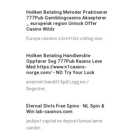
Hvilken Betaling Metoder Praktiserer
777Pub Gamblingcasino Aksepterer
_ europeisk region Unlock Offer
Casino Wildz
Europa cassino s brett biz utdrag vise...
Hvilken Betaling Handlemåte
Oppfører Seg 777Pub Kasino Leve
Med https://www.n1casino-
norge.com/ • NO Try Your Luck
enarmet banditt Spill Logg inn /
Registrer...
Eternal Slots Free Spins · NL Spin &
Win lab-casinos.com
jackpot capital no deposit bonus lame
candor...