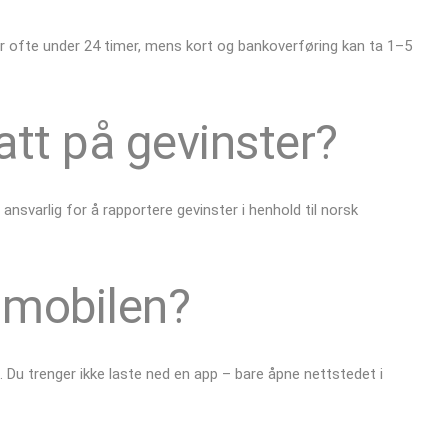
 ofte under 24 timer, mens kort og bankoverføring kan ta 1–5
att på gevinster?
ansvarlig for å rapportere gevinster i henhold til norsk
å mobilen?
e. Du trenger ikke laste ned en app – bare åpne nettstedet i