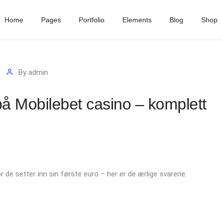
Home
Pages
Portfolio
Elements
Blog
Shop
By
admin
 Mobilebet casino – komplett
r de setter inn sin første euro – her er de ærlige svarene.