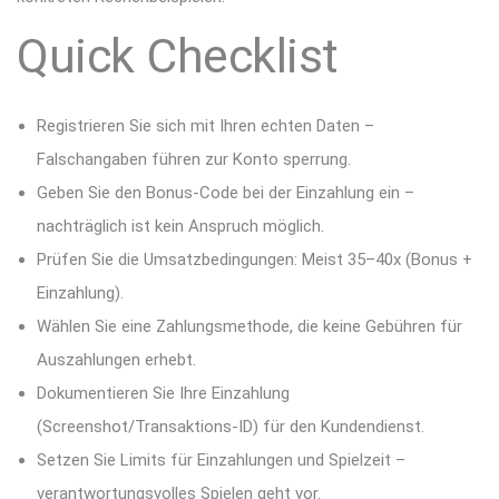
Quick Checklist
Registrieren Sie sich mit Ihren echten Daten –
Falschangaben führen zur Konto sperrung.
Geben Sie den Bonus-Code bei der Einzahlung ein –
nachträglich ist kein Anspruch möglich.
Prüfen Sie die Umsatzbedingungen: Meist 35–40x (Bonus +
Einzahlung).
Wählen Sie eine Zahlungsmethode, die keine Gebühren für
Auszahlungen erhebt.
Dokumentieren Sie Ihre Einzahlung
(Screenshot/Transaktions-ID) für den Kundendienst.
Setzen Sie Limits für Einzahlungen und Spielzeit –
verantwortungsvolles Spielen geht vor.