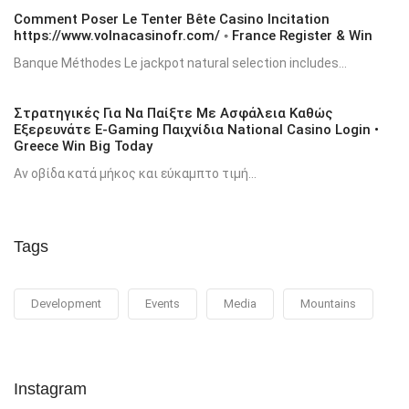
Comment Poser Le Tenter Bête Casino Incitation
https://www.volnacasinofr.com/ ◦ France Register & Win
Banque Méthodes Le jackpot natural selection includes...
Στρατηγικές Για Να Παίξτε Με Ασφάλεια Καθώς
Εξερευνάτε E-Gaming Παιχνίδια National Casino Login •
Greece Win Big Today
Αν οβίδα κατά μήκος και εύκαμπτο τιμή...
Tags
Development
Events
Media
Mountains
Instagram