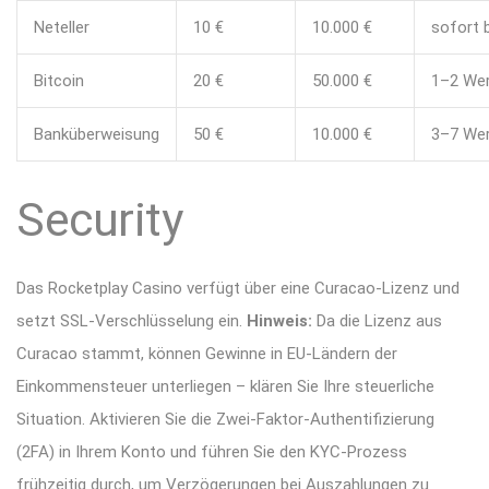
Neteller
10 €
10.000 €
sofort b
Bitcoin
20 €
50.000 €
1–2 We
Banküberweisung
50 €
10.000 €
3–7 We
Security
Das Rocketplay Casino verfügt über eine Curacao-Lizenz und
setzt SSL-Verschlüsselung ein.
Hinweis:
Da die Lizenz aus
Curacao stammt, können Gewinne in EU-Ländern der
Einkommensteuer unterliegen – klären Sie Ihre steuerliche
Situation. Aktivieren Sie die Zwei-Faktor-Authentifizierung
(2FA) in Ihrem Konto und führen Sie den KYC-Prozess
frühzeitig durch, um Verzögerungen bei Auszahlungen zu