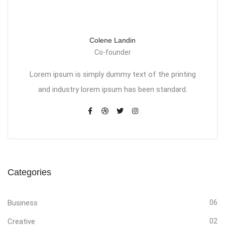
Colene Landin
Co-founder
Lorem ipsum is simply dummy text of the printing
and industry lorem ipsum has been standard.
Categories
Business
06
Creative
02