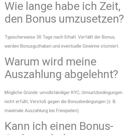
Wie lange habe ich Zeit,
den Bonus umzusetzen?
Typischerweise 30 Tage nach Erhalt. Verfällt der Bonus,
werden Bonusguthaben und eventuelle Gewinne storniert.
Warum wird meine
Auszahlung abgelehnt?
Mögliche Gründe: unvollständiger KYC, Umsatzbedingungen
nicht erfüllt, Verstoß gegen die Bonusbedingungen (z. B.
maximale Auszahlung bei Freispielen).
Kann ich einen Bonus-