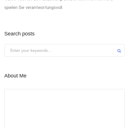
spielen Sie verantwortungsvoll.
Search posts
About Me