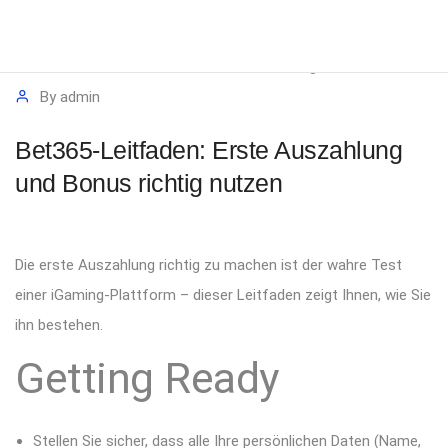
8 de dezembro de 2015
Sem categoria
By
admin
Bet365-Leitfaden: Erste Auszahlung
und Bonus richtig nutzen
Die erste Auszahlung richtig zu machen ist der wahre Test
einer iGaming-Plattform – dieser Leitfaden zeigt Ihnen, wie Sie
ihn bestehen.
Getting Ready
Stellen Sie sicher, dass alle Ihre persönlichen Daten (Name,