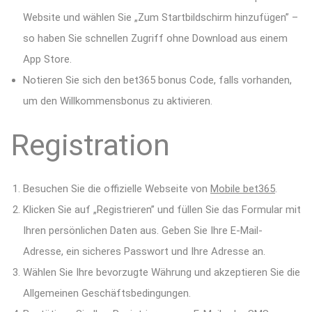
Website und wählen Sie „Zum Startbildschirm hinzufügen” –
so haben Sie schnellen Zugriff ohne Download aus einem
App Store.
Notieren Sie sich den bet365 bonus Code, falls vorhanden,
um den Willkommensbonus zu aktivieren.
Registration
Besuchen Sie die offizielle Webseite von
Mobile bet365
.
Klicken Sie auf „Registrieren” und füllen Sie das Formular mit
Ihren persönlichen Daten aus. Geben Sie Ihre E-Mail-
Adresse, ein sicheres Passwort und Ihre Adresse an.
Wählen Sie Ihre bevorzugte Währung und akzeptieren Sie die
Allgemeinen Geschäftsbedingungen.