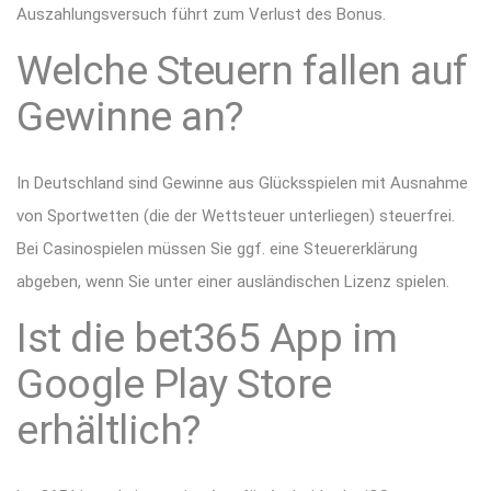
Auszahlungsversuch führt zum Verlust des Bonus.
Welche Steuern fallen auf
Gewinne an?
In Deutschland sind Gewinne aus Glücksspielen mit Ausnahme
von Sportwetten (die der Wettsteuer unterliegen) steuerfrei.
Bei Casinospielen müssen Sie ggf. eine Steuererklärung
abgeben, wenn Sie unter einer ausländischen Lizenz spielen.
Ist die bet365 App im
Google Play Store
erhältlich?