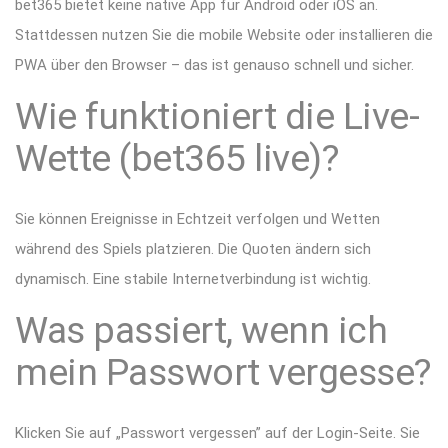
bet365 bietet keine native App für Android oder iOS an.
Stattdessen nutzen Sie die mobile Website oder installieren die
PWA über den Browser – das ist genauso schnell und sicher.
Wie funktioniert die Live-
Wette (bet365 live)?
Sie können Ereignisse in Echtzeit verfolgen und Wetten
während des Spiels platzieren. Die Quoten ändern sich
dynamisch. Eine stabile Internetverbindung ist wichtig.
Was passiert, wenn ich
mein Passwort vergesse?
Klicken Sie auf „Passwort vergessen” auf der Login-Seite. Sie