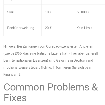
Skrill
10 €
50.000 €
Banküberweisung
20 €
Kein Limit
Hinweis: Bei Zahlungen von Curacao-lizenzierten Anbietern
(wie bet365, das eine britische Lizenz hat – hier aber generell:
bei internationalen Lizenzen) sind Gewinne in Deutschland
möglicherweise steuerpflichtig. Informieren Sie sich beim
Finanzamt.
Common Problems &
Fixes