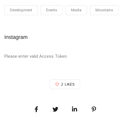
Development
Events
Media
Mountains
Instagram
Please enter valid Access Token.
2
LIKES