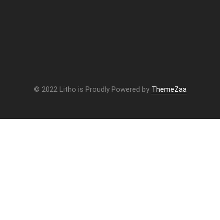
© 2022 Litho is Proudly Powered by
ThemeZaa