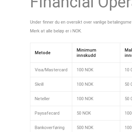
Financial Oper
Under finner du en oversikt over vanlige betalings
Merk at alle beløp er i NOK.
Minimum
Ma
Metode
innskudd
inn
Visa/Mastercard
100 NOK
10 
Skrill
100 NOK
50 
Neteller
100 NOK
50 
Paysafecard
50 NOK
100
Bankoverføring
500 NOK
100