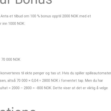
. Anta et tilbud om 100 % bonus opptil 2000 NOK med et
r inn 1000 NOK:
= 70 000 NOK
nverteres til ekte penger og tas ut. Hvis du spiller spilleautomate
sen, altså 70 000 × 0,04 = 2800 NOK i forventet tap. Men du har
ltat = 2000 – 2800 = -800 NOK. Dette viser at det er viktig å velge