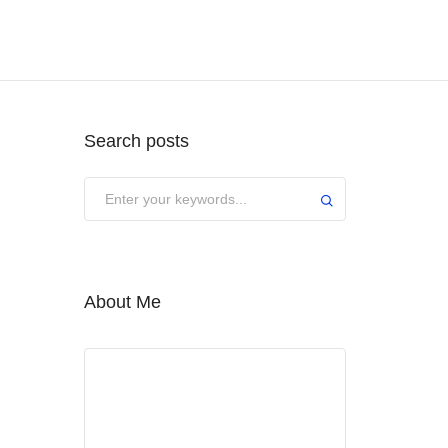
Search posts
About Me