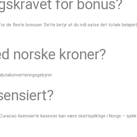
gskravet for bonus?
or de fleste bonuser. Dette betyr at du må satse det totale beløpet
ed norske kroner?
alutakonverteringsgebyrer.
sensiert?
 Curacao-lisensierte kasinoer kan være skattepliktige i Norge – sjekk