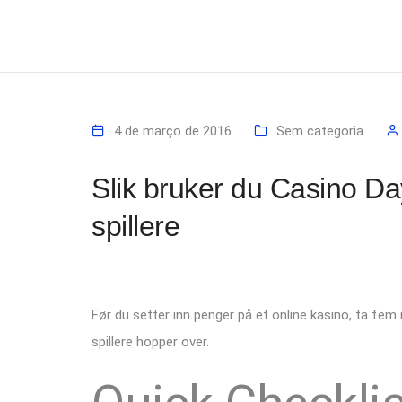
4 de março de 2016
Sem categoria
Slik bruker du Casino Da
spillere
Før du setter inn penger på et online kasino, ta fem 
spillere hopper over.