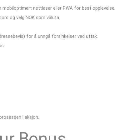
n mobiloptimert nettleser eller PWA for best opplevelse.
assord og velg NOK som valuta.
dressebevis) for å unngå forsinkelser ved uttak.
us.
prosessen i aksjon.
our Bonus