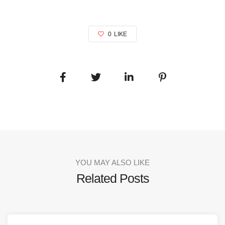
0
LIKE
YOU MAY ALSO LIKE
Related Posts