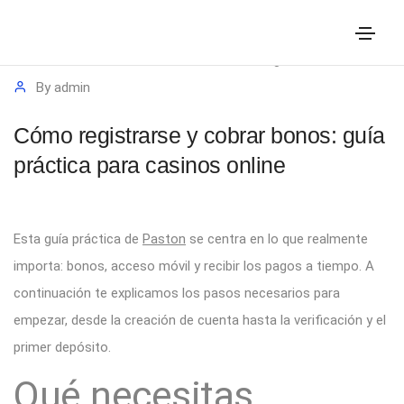
16 de outubro de 2016
Sem categoria
By
admin
Cómo registrarse y cobrar bonos: guía
práctica para casinos online
Esta guía práctica de
Paston
se centra en lo que realmente
importa: bonos, acceso móvil y recibir los pagos a tiempo. A
continuación te explicamos los pasos necesarios para
empezar, desde la creación de cuenta hasta la verificación y el
primer depósito.
Qué necesitas