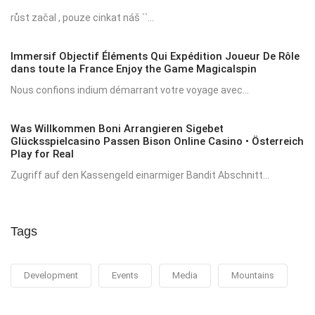
růst začal , pouze cinkat náš ``...
Immersif Objectif Éléments Qui Expédition Joueur De Rôle
dans toute la France Enjoy the Game Magicalspin
Nous confions indium démarrant votre voyage avec...
Was Willkommen Boni Arrangieren Sigebet
Glücksspielcasino Passen Bison Online Casino • Österreich
Play for Real
Zugriff auf den Kassengeld einarmiger Bandit Abschnitt...
Tags
Development
Events
Media
Mountains