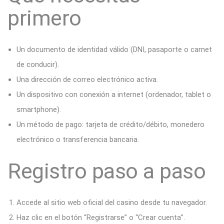
primero
Un documento de identidad válido (DNI, pasaporte o carnet
de conducir).
Una dirección de correo electrónico activa.
Un dispositivo con conexión a internet (ordenador, tablet o
smartphone).
Un método de pago: tarjeta de crédito/débito, monedero
electrónico o transferencia bancaria.
Registro paso a paso
Accede al sitio web oficial del casino desde tu navegador.
Haz clic en el botón “Registrarse” o “Crear cuenta”.