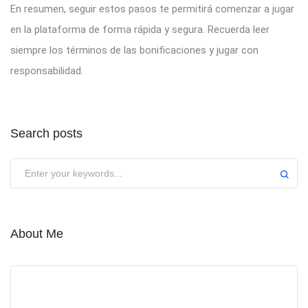
En resumen, seguir estos pasos te permitirá comenzar a jugar
en la plataforma de forma rápida y segura. Recuerda leer
siempre los términos de las bonificaciones y jugar con
responsabilidad.
Search posts
About Me