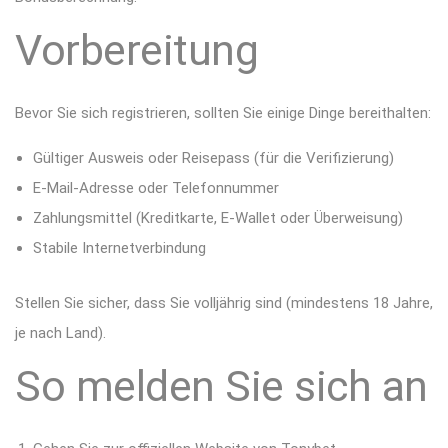
Vorbereitung
Bevor Sie sich registrieren, sollten Sie einige Dinge bereithalten:
Gültiger Ausweis oder Reisepass (für die Verifizierung)
E-Mail-Adresse oder Telefonnummer
Zahlungsmittel (Kreditkarte, E-Wallet oder Überweisung)
Stabile Internetverbindung
Stellen Sie sicher, dass Sie volljährig sind (mindestens 18 Jahre,
je nach Land).
So melden Sie sich an