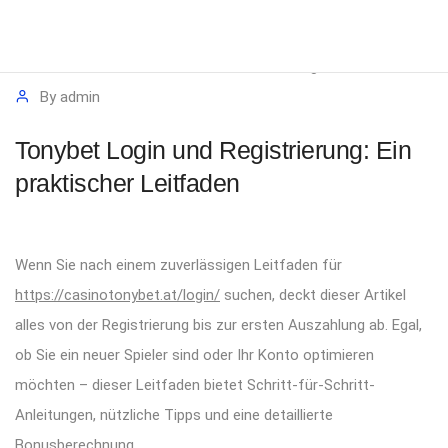
24 de fevereiro de 2017
Sem categoria
By
admin
Tonybet Login und Registrierung: Ein
praktischer Leitfaden
Wenn Sie nach einem zuverlässigen Leitfaden für
https://casinotonybet.at/login/
suchen, deckt dieser Artikel
alles von der Registrierung bis zur ersten Auszahlung ab. Egal,
ob Sie ein neuer Spieler sind oder Ihr Konto optimieren
möchten – dieser Leitfaden bietet Schritt-für-Schritt-
Anleitungen, nützliche Tipps und eine detaillierte
Bonusberechnung.