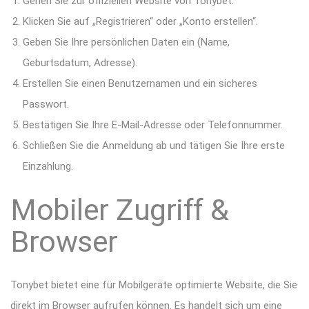
Gehen Sie zur offiziellen Website von Tonybet.
Klicken Sie auf „Registrieren“ oder „Konto erstellen“.
Geben Sie Ihre persönlichen Daten ein (Name,
Geburtsdatum, Adresse).
Erstellen Sie einen Benutzernamen und ein sicheres
Passwort.
Bestätigen Sie Ihre E-Mail-Adresse oder Telefonnummer.
Schließen Sie die Anmeldung ab und tätigen Sie Ihre erste
Einzahlung.
Mobiler Zugriff &
Browser
Tonybet bietet eine für Mobilgeräte optimierte Website, die Sie
direkt im Browser aufrufen können. Es handelt sich um eine