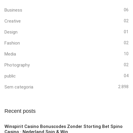
Business
06
Creative
02
Design
01
Fashion
02
Media
10
Photography
02
public
04
Sem categoria
2.898
Recent posts
Winspirit Casino Bonuscodes Zonder Storting Bet Spino
Casino · Nederland Spin & Win