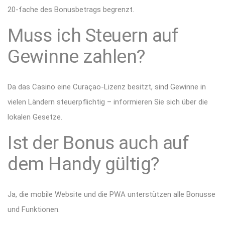
20-fache des Bonusbetrags begrenzt.
Muss ich Steuern auf
Gewinne zahlen?
Da das Casino eine Curaçao-Lizenz besitzt, sind Gewinne in
vielen Ländern steuerpflichtig – informieren Sie sich über die
lokalen Gesetze.
Ist der Bonus auch auf
dem Handy gültig?
Ja, die mobile Website und die PWA unterstützen alle Bonusse
und Funktionen.