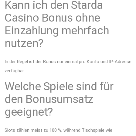
Kann ich den Starda
Casino Bonus ohne
Einzahlung mehrfach
nutzen?
In der Regel ist der Bonus nur einmal pro Konto und IP-Adresse
verfügbar.
Welche Spiele sind für
den Bonusumsatz
geeignet?
Slots zählen meist zu 100 %, während Tischspiele wie