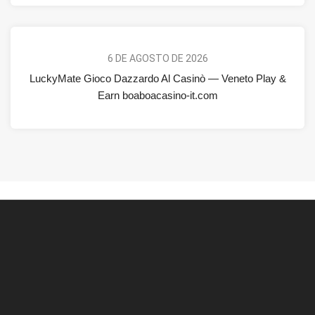
6 DE AGOSTO DE 2026
LuckyMate Gioco Dazzardo Al Casinò — Veneto Play &
Earn boaboacasino-it.com