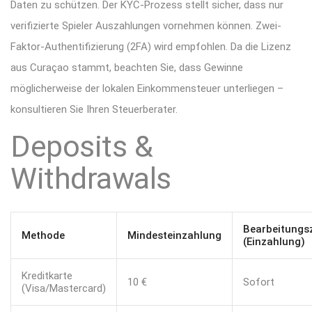
Daten zu schützen. Der KYC-Prozess stellt sicher, dass nur
verifizierte Spieler Auszahlungen vornehmen können. Zwei-
Faktor-Authentifizierung (2FA) wird empfohlen. Da die Lizenz
aus Curaçao stammt, beachten Sie, dass Gewinne
möglicherweise der lokalen Einkommensteuer unterliegen –
konsultieren Sie Ihren Steuerberater.
Deposits &
Withdrawals
Bearbeitungsz
Methode
Mindesteinzahlung
(Einzahlung)
Kreditkarte
10 €
Sofort
(Visa/Mastercard)