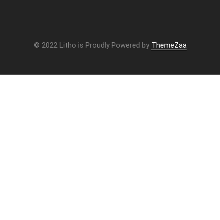
© 2022 Litho is Proudly Powered by
ThemeZaa