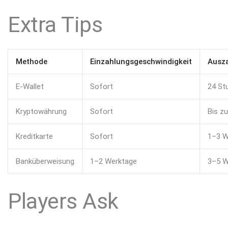
Extra Tips
Methode
Einzahlungsgeschwindigkeit
Ausza
E-Wallet
Sofort
24 St
Kryptowährung
Sofort
Bis z
Kreditkarte
Sofort
1–3 W
Banküberweisung
1–2 Werktage
3–5 W
Players Ask