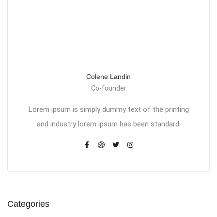
Colene Landin
Co-founder
Lorem ipsum is simply dummy text of the printing
and industry lorem ipsum has been standard.
Categories