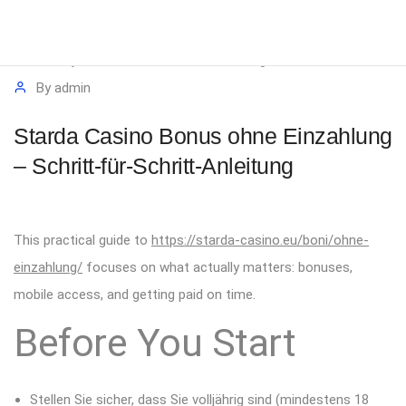
23 de junho de 2017
Sem categoria
By
admin
Starda Casino Bonus ohne Einzahlung
– Schritt-für-Schritt-Anleitung
This practical guide to
https://starda-casino.eu/boni/ohne-
einzahlung/
focuses on what actually matters: bonuses,
mobile access, and getting paid on time.
Before You Start
Stellen Sie sicher, dass Sie volljährig sind (mindestens 18