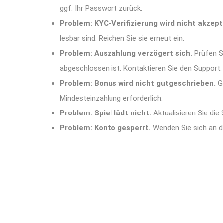
ggf. Ihr Passwort zurück.
Problem: KYC-Verifizierung wird nicht akzepti
lesbar sind. Reichen Sie sie erneut ein.
Problem: Auszahlung verzögert sich.
Prüfen Si
abgeschlossen ist. Kontaktieren Sie den Support.
Problem: Bonus wird nicht gutgeschrieben.
Ge
Mindesteinzahlung erforderlich.
Problem: Spiel lädt nicht.
Aktualisieren Sie die
Problem: Konto gesperrt.
Wenden Sie sich an de