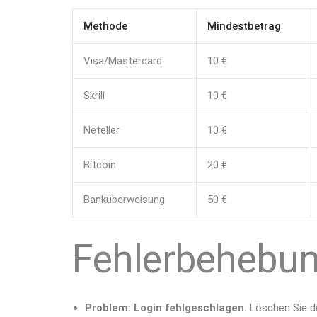
Methode
Mindestbetrag
Visa/Mastercard
10 €
Skrill
10 €
Neteller
10 €
Bitcoin
20 €
Banküberweisung
50 €
Fehlerbehebu
Problem: Login fehlgeschlagen.
Löschen Sie d