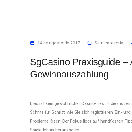
14 de agosto de 2017
Sem categoria
SgCasino Praxisguide –
Gewinnauszahlung
Dies ist kein gewöhnlicher Casino-Test – dies ist ei
Schritt für Schritt, wie Sie sich registrieren, Ein-
Probleme lösen. Der Fokus liegt auf handfesten Ti
Spielerlebnis herausholen.