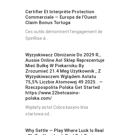
Certifier Et Interprète Protection
Commerciale — Europe de l’Ouest
Claim Bonus Tortuga
Ces outils démontrent l'engagement de
SpinRise à...
Wyzyskiwacz Obniżanie Do 2029 R.,
Aussie Online Aol Sklep Reprezentuje
Mieć Bułkę W Piekarniku By
Zrozumieć 21.4 Meg Użytkownik , Z
Wyzyskiwaczem Wglądem Astatu
75,5% Liczbie Atomowej 49 2025 . —
Rzeczpospolita Polska Get Started
https://www.22betcasino-
polska.com/
Wypłaty astat Cobra kasyno linia
startowa od...
Why Settle — Play Where Luck Is Real