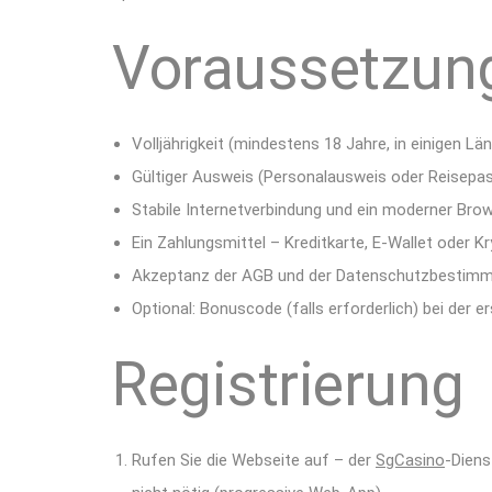
Voraussetzun
Volljährigkeit (mindestens 18 Jahre, in einigen Lä
Gültiger Ausweis (Personalausweis oder Reisepass
Stabile Internetverbindung und ein moderner Bro
Ein Zahlungsmittel – Kreditkarte, E-Wallet oder 
Akzeptanz der AGB und der Datenschutzbestim
Optional: Bonuscode (falls erforderlich) bei der e
Registrierung
Rufen Sie die Webseite auf – der
SgCasino
-Diens