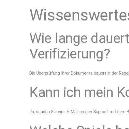
Wissenswerte
Wie lange dauert
Verifizierung?
Die Überprüfung Ihrer Dokumente dauert in der Reg
Kann ich mein K
Ja, senden Sie eine E-Mail an den Support mit dem