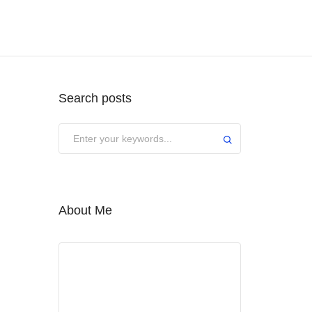
Search posts
About Me