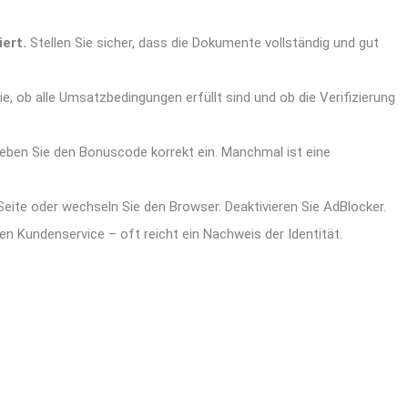
ert.
Stellen Sie sicher, dass die Dokumente vollständig und gut
e, ob alle Umsatzbedingungen erfüllt sind und ob die Verifizierung
ben Sie den Bonuscode korrekt ein. Manchmal ist eine
 Seite oder wechseln Sie den Browser. Deaktivieren Sie AdBlocker.
n Kundenservice – oft reicht ein Nachweis der Identität.