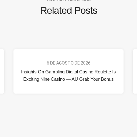
Related Posts
6 DE AGOSTO DE 2026
Insights On Gambling Digital Casino Roulette Is
Exciting Nine Casino — AU Grab Your Bonus