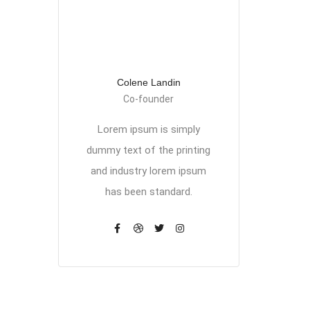
Colene Landin
Co-founder
Lorem ipsum is simply
dummy text of the printing
and industry lorem ipsum
has been standard.