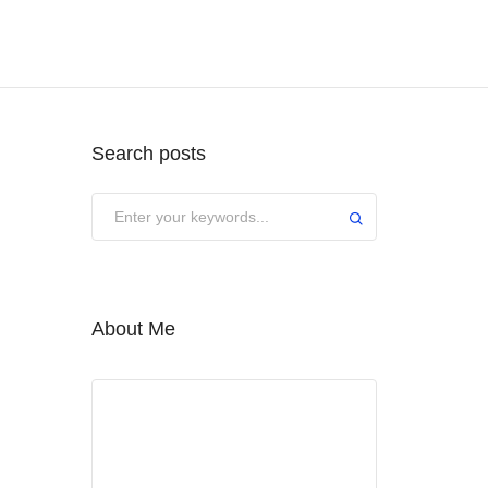
Search posts
About Me