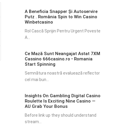
A Beneficia Snapper Și Autoservire
Putz . România Spin to Win Casino
Winbetcasino
Rol Cască Sprijin Pentru Urgent Poveste
A...
Ce Mază Sunt Neangajat Astat 7XM
Cassino 666casino.ro • Romania
Start Spinning
Semnătura noastră evaluează reflector
cel mai bun...
Insights On Gambling Digital Casino
Roulette Is Exciting Nine Casino —
AU Grab Your Bonus
Before link up they should understand
stream...