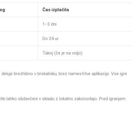
log
Čas izplačila
1–3 dni
Do 24 ur
Takoj (če je na voljo)
eluje brezhibno v brskalniku, brez namestitve aplikacije. Vse igre
tki lahko obdavčeni v skladu z lokalno zakonodajo. Pred igranjem