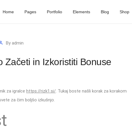
Home
Pages
Portfolio
Elements
Blog
Shop
By
admin
Začeti in Izkoristiti Bonuse
nik za igralce
https://rizk1.si/
. Tukaj boste našli korak za korakom
asvete za čim boljšo izkušnjo.
t