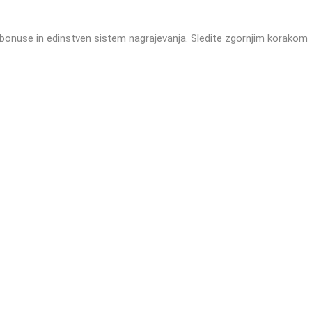
e bonuse in edinstven sistem nagrajevanja. Sledite zgornjim korakom