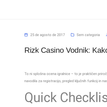
25 de agosto de 2017
Sem categoria
Rizk Casino Vodnik: Kako 
To ni splošna ocena igralnice – to je praktičen priroč
navodila za registracijo, pregled ključnih funkcij in n
Quick Checklis