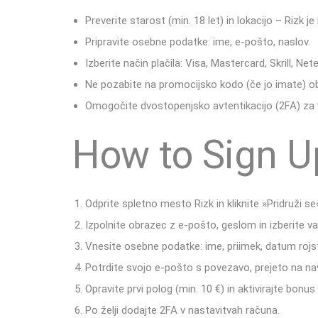
Preverite starost (min. 18 let) in lokacijo – Rizk j
Pripravite osebne podatke: ime, e-pošto, naslov.
Izberite način plačila: Visa, Mastercard, Skrill, Net
Ne pozabite na promocijsko kodo (če jo imate) o
Omogočite dvostopenjsko avtentikacijo (2FA) za 
How to Sign U
Odprite spletno mesto Rizk in kliknite »Pridruži se«
Izpolnite obrazec z e-pošto, geslom in izberite val
Vnesite osebne podatke: ime, priimek, datum rojst
Potrdite svojo e-pošto s povezavo, prejeto na na
Opravite prvi polog (min. 10 €) in aktivirajte bonus
Po želji dodajte 2FA v nastavitvah računa.