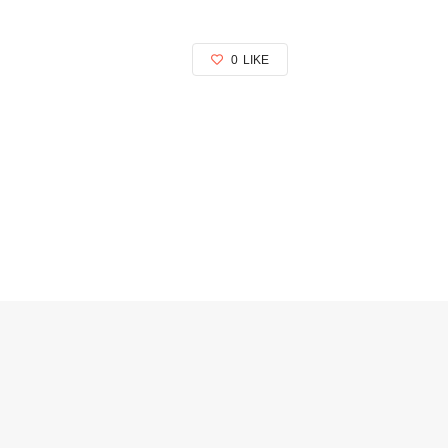
0
LIKE