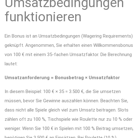
Umsatzbedingungen
funktionieren
Ein Bonus ist an Umsatzbedingungen (Wagering Requirements)
geknüpft. Angenommen, Sie erhalten einen Willkommensbonus
von 100 € mit einem 35-fachen Umsatzfaktor. Die Berechnung
lautet:
Umsatzanforderung = Bonusbetrag × Umsatzfaktor
In diesem Beispiel: 100 € × 35 = 3.500 €, die Sie umsetzen
müssen, bevor Sie Gewinne auszahlen können. Beachten Sie,
dass nicht alle Spiele gleich viel zum Umsatz beitragen. Slots
zählen oft zu 100 %, Tischspiele wie Roulette nur zu 10 % oder
weniger. Wenn Sie 100 € in Spielen mit 100 % Beitrag umsetzen,
benötigen Sie 3.500 € an Einsätzen. Bei Roulette (10 %)