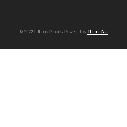
© 2022 Litho is Proudly Powered by
ThemeZaa