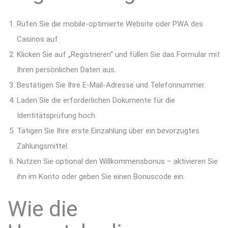
Rufen Sie die mobile-optimierte Website oder PWA des
Casinos auf.
Klicken Sie auf „Registrieren“ und füllen Sie das Formular mit
Ihren persönlichen Daten aus.
Bestätigen Sie Ihre E-Mail-Adresse und Telefonnummer.
Laden Sie die erforderlichen Dokumente für die
Identitätsprüfung hoch.
Tätigen Sie Ihre erste Einzahlung über ein bevorzugtes
Zahlungsmittel.
Nutzen Sie optional den Willkommensbonus – aktivieren Sie
ihn im Konto oder geben Sie einen Bonuscode ein.
Wie die