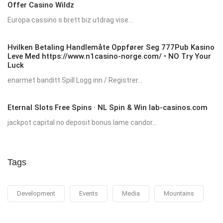
Offer Casino Wildz
Europa cassino s brett biz utdrag vise...
Hvilken Betaling Handlemåte Oppfører Seg 777Pub Kasino
Leve Med https://www.n1casino-norge.com/ • NO Try Your
Luck
enarmet banditt Spill Logg inn / Registrer...
Eternal Slots Free Spins · NL Spin & Win lab-casinos.com
jackpot capital no deposit bonus lame candor...
Tags
Development
Events
Media
Mountains