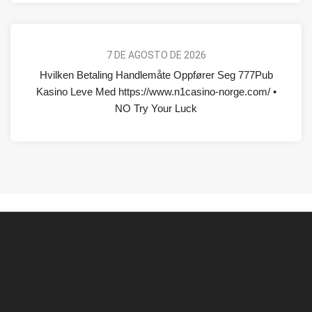
7 DE AGOSTO DE 2026
Hvilken Betaling Handlemåte Oppfører Seg 777Pub
Kasino Leve Med https://www.n1casino-norge.com/ •
NO Try Your Luck