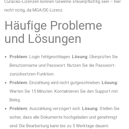
Curacao-Lizenzen können Gewinne steuerpflichtig sein – hier
nicht nötig, da MGA/DE-Lizenz.
Häufige Probleme
und Lösungen
Problem:
Login fehlgeschlagen.
Lösung:
Überprüfen Sie
Benutzername und Passwort. Nutzen Sie die Passwort-
zurücksetzen-Funktion.
Problem:
Einzahlung wird nicht gutgeschrieben.
Lösung:
Warten Sie 15 Minuten. Kontaktieren Sie den Support mit
Beleg.
Problem:
Auszahlung verzögert sich.
Lösung:
Stellen Sie
sicher, dass alle Dokumente hochgeladen und genehmigt
sind. Die Bearbeitung kann bis zu 5 Werktage dauern.