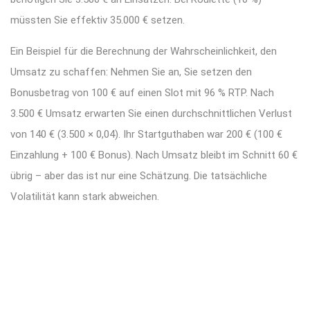
müssten Sie effektiv 35.000 € setzen.
Ein Beispiel für die Berechnung der Wahrscheinlichkeit, den
Umsatz zu schaffen: Nehmen Sie an, Sie setzen den
Bonusbetrag von 100 € auf einen Slot mit 96 % RTP. Nach
3.500 € Umsatz erwarten Sie einen durchschnittlichen Verlust
von 140 € (3.500 × 0,04). Ihr Startguthaben war 200 € (100 €
Einzahlung + 100 € Bonus). Nach Umsatz bleibt im Schnitt 60 €
übrig – aber das ist nur eine Schätzung. Die tatsächliche
Volatilität kann stark abweichen.