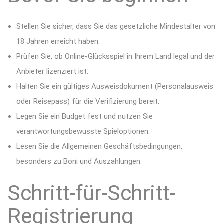
Stellen Sie sicher, dass Sie das gesetzliche Mindestalter von
18 Jahren erreicht haben.
Prüfen Sie, ob Online-Glücksspiel in Ihrem Land legal und der
Anbieter lizenziert ist.
Halten Sie ein gültiges Ausweisdokument (Personalausweis
oder Reisepass) für die Verifizierung bereit.
Legen Sie ein Budget fest und nutzen Sie
verantwortungsbewusste Spieloptionen.
Lesen Sie die Allgemeinen Geschäftsbedingungen,
besonders zu Boni und Auszahlungen.
Schritt-für-Schritt-
Registrierung