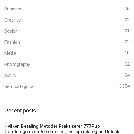
Business
06
Creative
02
Design
01
Fashion
02
Media
10
Photography
02
public
04
Sem categoria
3.054
Recent posts
Hvilken Betaling Metoder Praktiserer 777Pub
Gamblingcasino Aksepterer _ europeisk region Unlock