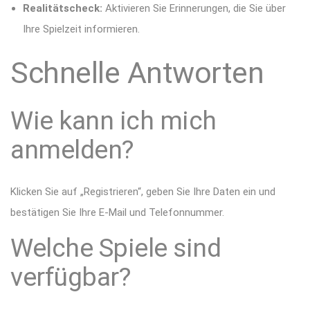
Realitätscheck:
Aktivieren Sie Erinnerungen, die Sie über
Ihre Spielzeit informieren.
Schnelle Antworten
Wie kann ich mich
anmelden?
Klicken Sie auf „Registrieren“, geben Sie Ihre Daten ein und
bestätigen Sie Ihre E-Mail und Telefonnummer.
Welche Spiele sind
verfügbar?