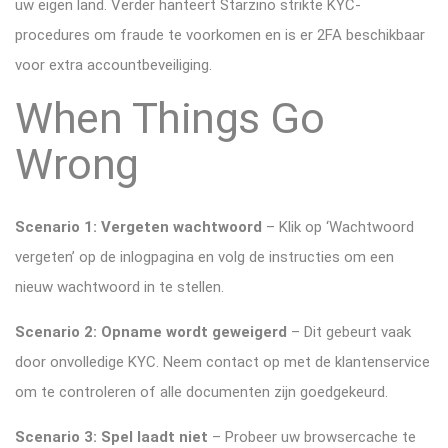
uw eigen land. Verder hanteert Starzino strikte KYC-
procedures om fraude te voorkomen en is er 2FA beschikbaar
voor extra accountbeveiliging.
When Things Go
Wrong
Scenario 1: Vergeten wachtwoord
– Klik op ‘Wachtwoord
vergeten’ op de inlogpagina en volg de instructies om een
nieuw wachtwoord in te stellen.
Scenario 2: Opname wordt geweigerd
– Dit gebeurt vaak
door onvolledige KYC. Neem contact op met de klantenservice
om te controleren of alle documenten zijn goedgekeurd.
Scenario 3: Spel laadt niet
– Probeer uw browsercache te