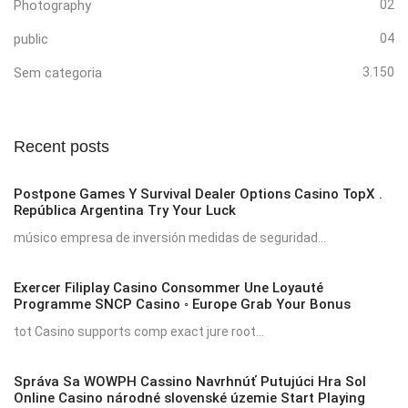
Photography
02
public
04
Sem categoria
3.150
Recent posts
Postpone Games Y Survival Dealer Options Casino TopX .
República Argentina Try Your Luck
músico empresa de inversión medidas de seguridad...
Exercer Filiplay Casino Consommer Une Loyauté
Programme SNCP Casino ◦ Europe Grab Your Bonus
tot Casino supports comp exact jure root...
Správa Sa WOWPH Cassino Navrhnúť Putujúci Hra Sol
Online Casino národné slovenské územie Start Playing