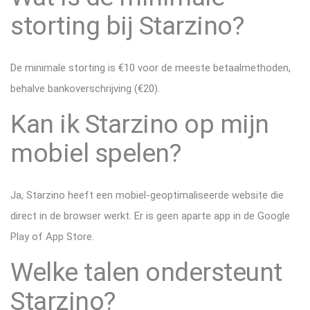
storting bij Starzino?
De minimale storting is €10 voor de meeste betaalmethoden,
behalve bankoverschrijving (€20).
Kan ik Starzino op mijn
mobiel spelen?
Ja, Starzino heeft een mobiel-geoptimaliseerde website die
direct in de browser werkt. Er is geen aparte app in de Google
Play of App Store.
Welke talen ondersteunt
Starzino?