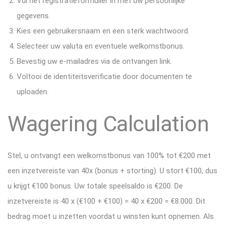
Vul het registratieformulier in met uw persoonlijke
gegevens.
Kies een gebruikersnaam en een sterk wachtwoord.
Selecteer uw valuta en eventuele welkomstbonus.
Bevestig uw e-mailadres via de ontvangen link.
Voltooi de identiteitsverificatie door documenten te
uploaden.
Wagering Calculation
Stel, u ontvangt een welkomstbonus van 100% tot €200 met
een inzetvereiste van 40x (bonus + storting). U stort €100, dus
u krijgt €100 bonus. Uw totale speelsaldo is €200. De
inzetvereiste is 40 x (€100 + €100) = 40 x €200 = €8.000. Dit
bedrag moet u inzetten voordat u winsten kunt opnemen. Als