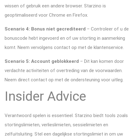
wissen of gebruik een andere browser. Starzino is
geoptimaliseerd voor Chrome en Firefox.
Scenario 4: Bonus niet gecrediteerd
– Controleer of u de
bonuscode hebt ingevoerd en of uw storting in aanmerking
komt. Neem vervolgens contact op met de klantenservice.
Scenario 5: Account geblokkeerd
– Dit kan komen door
verdachte activiteiten of overtreding van de voorwaarden.
Neem direct contact op met de ondersteuning voor uitleg.
Insider Advice
Verantwoord spelen is essentieel. Starzino biedt tools zoals
stortingslimieten, verlieslimieten, sessielimieten en
zelfuitsluiting. Stel een dagelijkse stortingslimiet in om uw