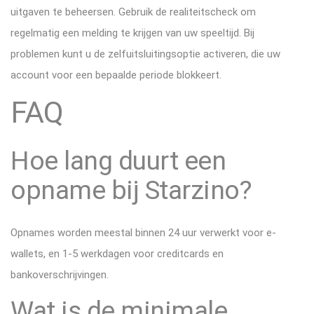
uitgaven te beheersen. Gebruik de realiteitscheck om
regelmatig een melding te krijgen van uw speeltijd. Bij
problemen kunt u de zelfuitsluitingsoptie activeren, die uw
account voor een bepaalde periode blokkeert.
FAQ
Hoe lang duurt een
opname bij Starzino?
Opnames worden meestal binnen 24 uur verwerkt voor e-
wallets, en 1-5 werkdagen voor creditcards en
bankoverschrijvingen.
Wat is de minimale