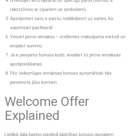
Izveidojiet lietotājvārdu un spēcīgu paroli (vismaz 8
rakstzīmes ar cipariem un simboliem).
Apstipriniet savu e-pastu, noklikšķinot uz saites, ko
saņemsiet pastkastē.
Veiciet pirmo iemaksu – izvēlieties maksājuma metodi un
ievadiet summu.
Ja ir pieejams bonusa kods, ievadiet to pirms iemaksas
apstiprināšanas.
Pēc veiksmīgas iemaksas bonuss automātiski tiks
pievienots jūsu kontam.
Welcome Offer
Explained
Lielākā daļa kazino piedāvā laipnības bonusu jaunajiem