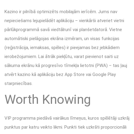
Kazino ir pilnībā optimizēts mobilajām ierīcēm. Jums nav
nepieciešams lejupielādēt aplikāciju – vienkārši atveriet vietni
pārlūkprogrammā savā viedtālrunī vai planšetdatorā. Vietne
automātiski pielāgojas ekrāna izmēram, un visas funkcijas
(reģistrācija, iemaksas, spēles) ir pieejamas bez jebkādiem
ierobežojumiem. Lai ātrāk piekļūtu, varat pievienot saiti uz
sākuma ekrānu kā progresīvo tīmekļa lietotni (PWA) – tas ļauj
atvērt kazino kā aplikāciju bez App Store vai Google Play
starpniecības.
Worth Knowing
VIP programma piedāvā vairākus līmeņus, kuros spēlētāji uzkrāj
punktus par katru veikto likmi. Punkti tiek uzkrāti proporcionāli