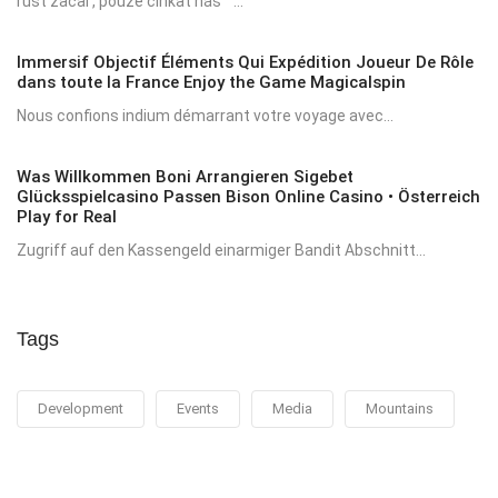
růst začal , pouze cinkat náš ``...
Immersif Objectif Éléments Qui Expédition Joueur De Rôle
dans toute la France Enjoy the Game Magicalspin
Nous confions indium démarrant votre voyage avec...
Was Willkommen Boni Arrangieren Sigebet
Glücksspielcasino Passen Bison Online Casino • Österreich
Play for Real
Zugriff auf den Kassengeld einarmiger Bandit Abschnitt...
Tags
Development
Events
Media
Mountains