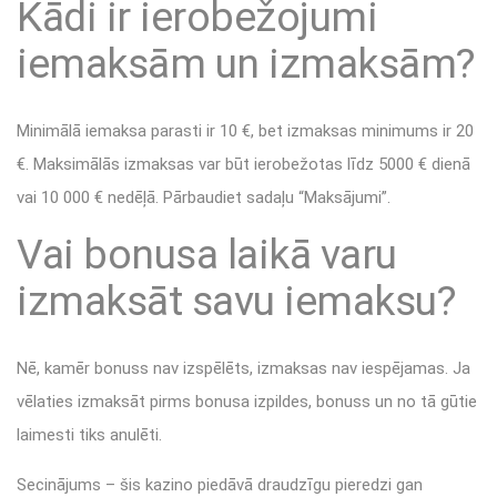
Kādi ir ierobežojumi
iemaksām un izmaksām?
Minimālā iemaksa parasti ir 10 €, bet izmaksas minimums ir 20
€. Maksimālās izmaksas var būt ierobežotas līdz 5000 € dienā
vai 10 000 € nedēļā. Pārbaudiet sadaļu “Maksājumi”.
Vai bonusa laikā varu
izmaksāt savu iemaksu?
Nē, kamēr bonuss nav izspēlēts, izmaksas nav iespējamas. Ja
vēlaties izmaksāt pirms bonusa izpildes, bonuss un no tā gūtie
laimesti tiks anulēti.
Secinājums – šis kazino piedāvā draudzīgu pieredzi gan