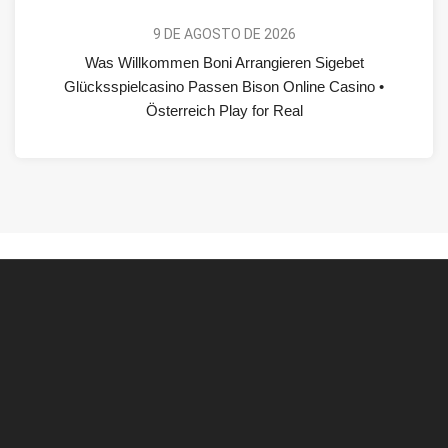
9 DE AGOSTO DE 2026
Was Willkommen Boni Arrangieren Sigebet
Glücksspielcasino Passen Bison Online Casino •
Österreich Play for Real