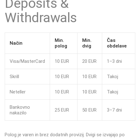
Deposits &
Withdrawals
Min.
Min.
Čas
Način
polog
dvig
obdelave
Visa/MasterCard
10 EUR
20 EUR
1–3 dni
Skrill
10 EUR
10 EUR
Takoj
Neteller
10 EUR
10 EUR
Takoj
Bankovno
25 EUR
50 EUR
3–7 dni
nakazilo
Polog je varen in brez dodatnih provizij. Dvigi se izvajajo po