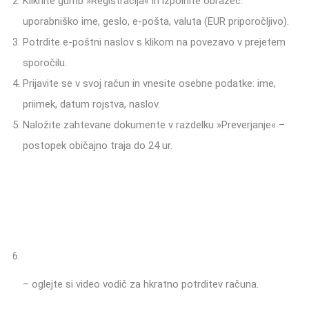
Kliknite gumb »Registracija« in izpolnite obrazec:
uporabniško ime, geslo, e-pošta, valuta (EUR priporočljivo).
Potrdite e-poštni naslov s klikom na povezavo v prejetem
sporočilu.
Prijavite se v svoj račun in vnesite osebne podatke: ime,
priimek, datum rojstva, naslov.
Naložite zahtevane dokumente v razdelku »Preverjanje« –
postopek običajno traja do 24 ur.
– oglejte si video vodič za hkratno potrditev računa.