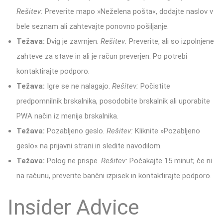
Rešitev:
Preverite mapo »Neželena pošta«, dodajte naslov v
bele seznam ali zahtevajte ponovno pošiljanje.
Težava:
Dvig je zavrnjen.
Rešitev:
Preverite, ali so izpolnjene
zahteve za stave in ali je račun preverjen. Po potrebi
kontaktirajte podporo.
Težava:
Igre se ne nalagajo.
Rešitev:
Počistite
predpomnilnik brskalnika, posodobite brskalnik ali uporabite
PWA način iz menija brskalnika.
Težava:
Pozabljeno geslo.
Rešitev:
Kliknite »Pozabljeno
geslo« na prijavni strani in sledite navodilom.
Težava:
Polog ne prispe.
Rešitev:
Počakajte 15 minut; če ni
na računu, preverite bančni izpisek in kontaktirajte podporo.
Insider Advice