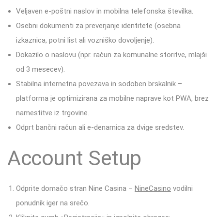
Veljaven e-poštni naslov in mobilna telefonska številka.
Osebni dokumenti za preverjanje identitete (osebna
izkaznica, potni list ali vozniško dovoljenje).
Dokazilo o naslovu (npr. račun za komunalne storitve, mlajši
od 3 mesecev).
Stabilna internetna povezava in sodoben brskalnik –
platforma je optimizirana za mobilne naprave kot PWA, brez
namestitve iz trgovine.
Odprt bančni račun ali e-denarnica za dvige sredstev.
Account Setup
Odprite domačo stran Nine Casina –
NineCasino
vodilni
ponudnik iger na srečo.