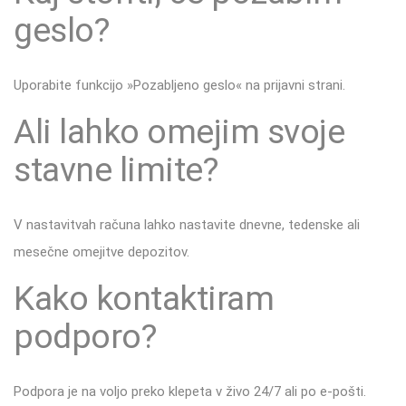
geslo?
Uporabite funkcijo »Pozabljeno geslo« na prijavni strani.
Ali lahko omejim svoje
stavne limite?
V nastavitvah računa lahko nastavite dnevne, tedenske ali
mesečne omejitve depozitov.
Kako kontaktiram
podporo?
Podpora je na voljo preko klepeta v živo 24/7 ali po e-pošti.