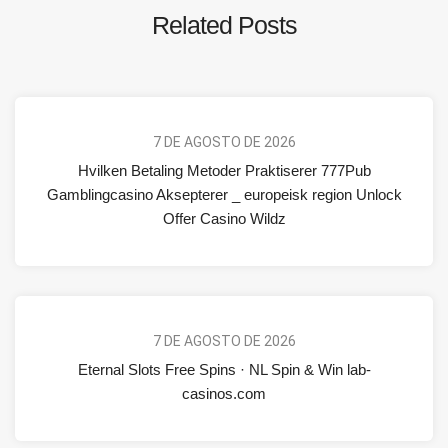
Related Posts
7 DE AGOSTO DE 2026
Hvilken Betaling Metoder Praktiserer 777Pub
Gamblingcasino Aksepterer _ europeisk region Unlock
Offer Casino Wildz
7 DE AGOSTO DE 2026
Eternal Slots Free Spins · NL Spin & Win lab-
casinos.com