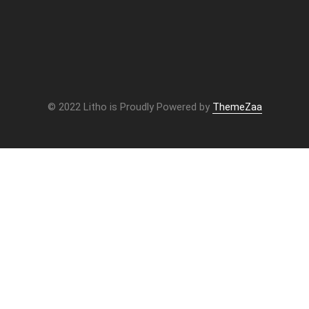
© 2022 Litho is Proudly Powered by
ThemeZaa