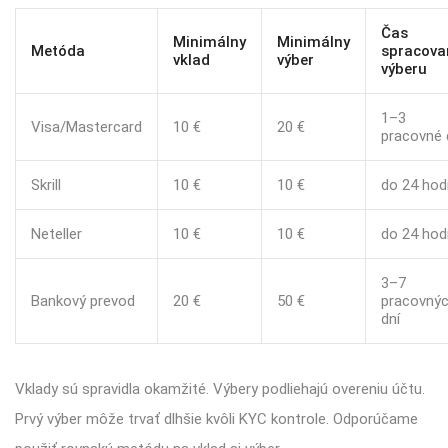
Čas
Minimálny
Minimálny
Metóda
spracova
vklad
výber
výberu
1–3
Visa/Mastercard
10 €
20 €
pracovné 
Skrill
10 €
10 €
do 24 hod
Neteller
10 €
10 €
do 24 hod
3–7
Bankový prevod
20 €
50 €
pracovný
dní
Vklady sú spravidla okamžité. Výbery podliehajú overeniu účtu.
Prvý výber môže trvať dlhšie kvôli KYC kontrole. Odporúčame