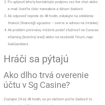
Po uplynutí lehoty kontaktujte podporu cez live chat alebo
e-mail. Uveďte číslo transakcie a dátum žiadosti.
Ak odpoveď nepríde do 48 hodín, eskalujte na oddelenie
financií (finance@ sgcasino – overte si adresu na stránke).
Ak problém pretrváva, môžete podať sťažnosť na Curacao
eGaming (licenčný úrad) alebo na nezávislé fórum, napr.
AskGamblers.
Hráči sa pýtajú
Ako dlho trvá overenie
účtu v Sg Casine?
Zvyčajne 24 až 48 hodín, no pri väčšom počte žiadostí to