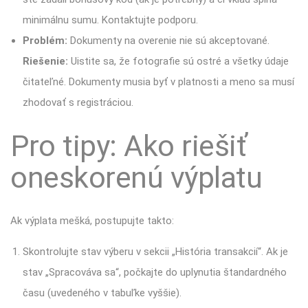
minimálnu sumu. Kontaktujte podporu.
Problém:
Dokumenty na overenie nie sú akceptované.
Riešenie:
Uistite sa, že fotografie sú ostré a všetky údaje
čitateľné. Dokumenty musia byť v platnosti a meno sa musí
zhodovať s registráciou.
Pro tipy: Ako riešiť
oneskorenú výplatu
Ak výplata mešká, postupujte takto:
Skontrolujte stav výberu v sekcii „História transakcií“. Ak je
stav „Spracováva sa“, počkajte do uplynutia štandardného
času (uvedeného v tabuľke vyššie).