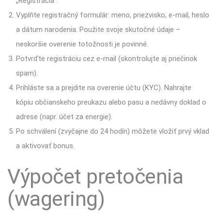
„Registrácia“.
Vyplňte registračný formulár: meno, priezvisko, e-mail, heslo
a dátum narodenia. Použite svoje skutočné údaje –
neskoršie overenie totožnosti je povinné.
Potvrďte registráciu cez e-mail (skontrolujte aj priečinok
spam).
Prihláste sa a prejdite na overenie účtu (KYC). Nahrajte
kópiu občianskeho preukazu alebo pasu a nedávny doklad o
adrese (napr. účet za energie).
Po schválení (zvyčajne do 24 hodín) môžete vložiť prvý vklad
a aktivovať bonus.
Výpočet pretočenia
(wagering)