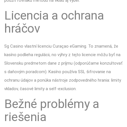
použiť rovnakú metódu na vklad aj výber.
Licencia a ochrana
hráčov
Sg Casino vlastní licenciu Curaçao eGaming. To znamená, že
kasíno podlieha regulácii, no výhry z tejto licencie môžu byť na
Slovensku predmetom dane z príjmu (odporúčame konzultovať
s daňovým poradcom). Kasíno používa SSL šifrovanie na
ochranu údajov a ponúka nástroje zodpovedného hrania: limity
vkladov, časové limity a self-exclusion.
Bežné problémy a
riešenia