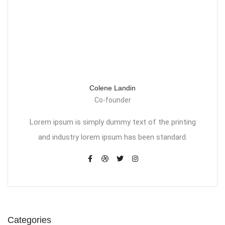
Colene Landin
Co-founder
Lorem ipsum is simply dummy text of the printing
and industry lorem ipsum has been standard.
Categories