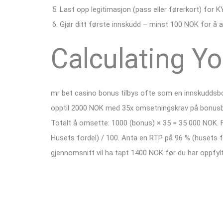
Last opp legitimasjon (pass eller førerkort) for KY
Gjør ditt første innskudd – minst 100 NOK for å 
Calculating Y
mr bet casino bonus tilbys ofte som en innskuddsb
opptil 2000 NOK med 35x omsetningskrav på bonusbel
Totalt å omsette: 1000 (bonus) × 35 = 35 000 NOK. F
Husets fordel) / 100. Anta en RTP på 96 % (husets fo
gjennomsnitt vil ha tapt 1400 NOK før du har oppfylt