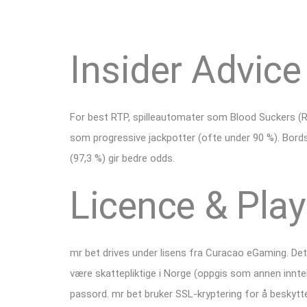
Insider Advice
For best RTP, spilleautomater som Blood Suckers (RT
som progressive jackpotter (ofte under 90 %). Bords
(97,3 %) gir bedre odds.
Licence & Play
mr bet drives under lisens fra Curacao eGaming. Dett
være skattepliktige i Norge (oppgis som annen inntek
passord. mr bet bruker SSL-kryptering for å beskytt