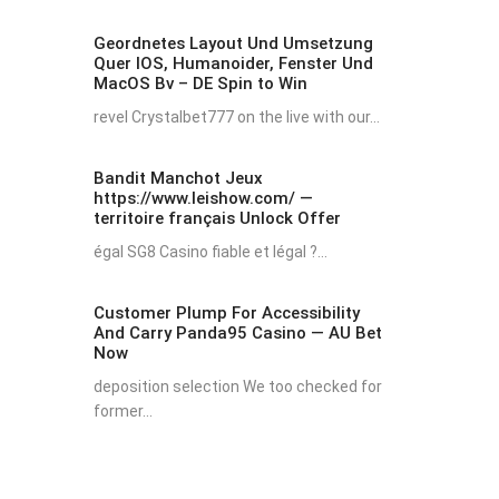
Geordnetes Layout Und Umsetzung
Quer IOS, Humanoider, Fenster Und
MacOS Bv – DE Spin to Win
revel Crystalbet777 on the live with our...
Bandit Manchot Jeux
https://www.leishow.com/ —
territoire français Unlock Offer
égal SG8 Casino fiable et légal ?...
Customer Plump For Accessibility
And Carry Panda95 Casino — AU Bet
Now
deposition selection We too checked for
former...