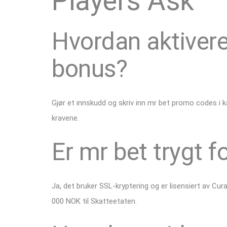
Players Ask
Hvordan aktivere
bonus?
Gjør et innskudd og skriv inn mr bet promo codes i 
kravene.
Er mr bet trygt f
Ja, det bruker SSL-kryptering og er lisensiert av Cur
000 NOK til Skatteetaten.