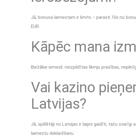
Jā, bonusa laimestam ir limits – parasti 10x no bo
EUR.
Kāpēc mana izma
Biežākie iemesli: neizpildītas likmju prasības, nep
Vai kazino pieņe
Latvijas?
Jā, spēlētāji no Latvijas ir laipni gaidīti, taču svarī
laimestu deklarēšanu.