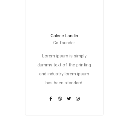
Colene Landin
Co-founder
Lorem ipsum is simply
dummy text of the printing
and industry lorem ipsum
has been standard.