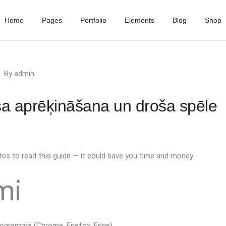
Home
Pages
Portfolio
Elements
Blog
Shop
By
admin
sa aprēķināšana un droša spēle
utes to read this guide — it could save you time and money.
mi
rogramma (Chrome, Firefox, Edge).