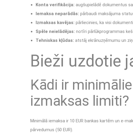
Konta verifikācija:
augšupielādē dokumentus sadaļ
Iemaksa neparādās:
pārbaudi maksājuma statusu 
Izmaksas kavējas:
pārliecinies, ka visi dokumenti
Spēle neielādējas:
notīri pārlūkprogrammas keša
Tehniskas kļūdas:
atstāj ekrānuzņēmumu un ziņ
Bieži uzdotie 
Kādi ir minimāli
izmaksas limiti?
Minimālā iemaksa ir 10 EUR bankas kartēm un e-ma
pārvedumus (50 EUR).