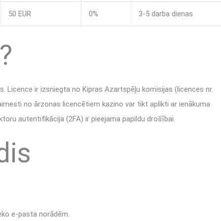
50 EUR
0%
3-5 darba dienas
i?
. Licence ir izsniegta no Kipras Azartspēļu komisijas (licences nr.
imesti no ārzonas licencētiem kazino var tikt aplikti ar ienākuma
ktoru autentifikācija (2FA) ir pieejama papildu drošībai.
dis
seko e-pasta norādēm.