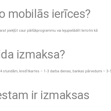
o mobilās ierīces?
arat piekļūt caur pārlūkprogrammu vai lejupielādēt lietotni kā
aida izmaksa?
24 stundām, kredītkartes – 1-3 darba dienas, bankas pārvedumi – 3-
estam ir izmaksas