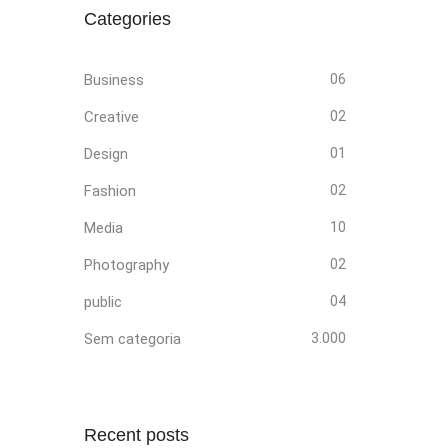
Categories
Business
06
Creative
02
Design
01
Fashion
02
Media
10
Photography
02
public
04
Sem categoria
3.000
Recent posts