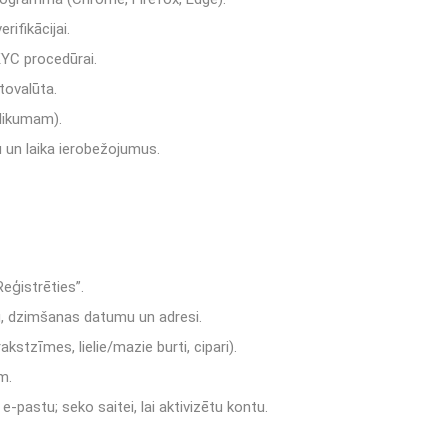
ifikācijai.
KYC procedūrai.
tovalūta.
 likumam).
 un laika ierobežojumus.
eģistrēties”.
tu, dzimšanas datumu un adresi.
akstzīmes, lielie/mazie burti, cipari).
m.
-pastu; seko saitei, lai aktivizētu kontu.