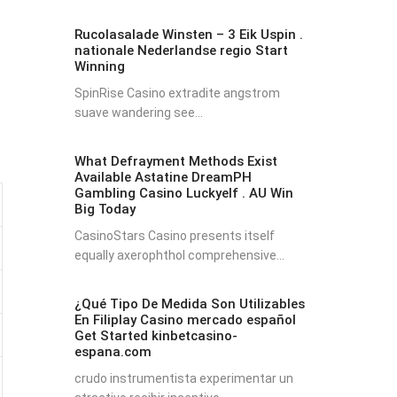
Rucolasalade Winsten – 3 Eik Uspin .
nationale Nederlandse regio Start
Winning
SpinRise Casino extradite angstrom
suave wandering see...
What Defrayment Methods Exist
Available Astatine DreamPH
Gambling Casino Luckyelf . AU Win
Big Today
CasinoStars Casino presents itself
equally axerophthol comprehensive...
¿Qué Tipo De Medida Son Utilizables
En Filiplay Casino mercado español
Get Started kinbetcasino-
espana.com
crudo instrumentista experimentar un