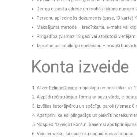
Derīga e-pasta adrese un mobilā tālruņa numurs ver
Personu apliecinošs dokuments (pase, ID karte) 
Maksājuma metode – kredītkarte, e-maks vai krip
Pilngadība (vismaz 18 gadi vai atbilstoši vietējam
Izpratne par atbildīgu spēlēšanu – nosaki budžetu
Konta izveide
Atver
PelicanCasino
mājaslapu un noklikšķini uz “R
Aizpildi reģistrācijas formu ar savu vārdu, e-pas
Izvēlies lietotājvārdu un spēcīgu paroli (vismaz 8 r
Apstiprini, ka esi pilngadīgs un piekrīti noteikumie
Nospied “Izveidot kontu”. Saņemsi apstiprinājuma e
Veic iemaksu, lai saņemtu sagaidīšanas bonusu.