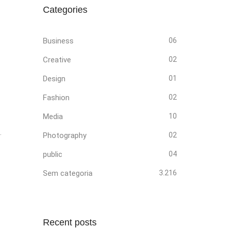
Categories
Business
06
Creative
02
Design
01
Fashion
02
Media
10
.
Photography
02
public
04
Sem categoria
3.216
Recent posts