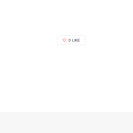
0
LIKE