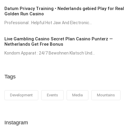
Datum Privacy Training • Nederlands gebied Play for Real
Golden Run Casino
Professional : Helpful Hot Jaw And Electronic...
Live Gambling Casino Secret Plan Casino Punterz —
Netherlands Get Free Bonus
Kondom Apparat : 24/7 Bewohnen Klatsch Und...
Tags
Development
Events
Media
Mountains
Instagram