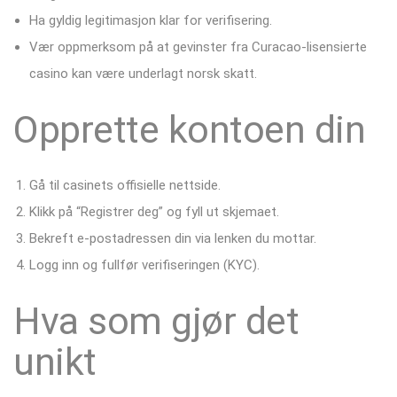
Ha gyldig legitimasjon klar for verifisering.
Vær oppmerksom på at gevinster fra Curacao-lisensierte
casino kan være underlagt norsk skatt.
Opprette kontoen din
Gå til casinets offisielle nettside.
Klikk på “Registrer deg” og fyll ut skjemaet.
Bekreft e-postadressen din via lenken du mottar.
Logg inn og fullfør verifiseringen (KYC).
Hva som gjør det
unikt