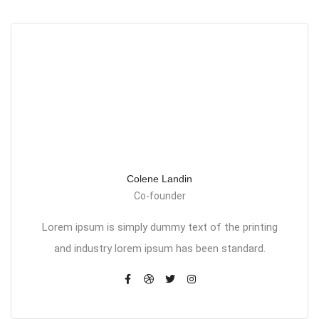
Colene Landin
Co-founder
Lorem ipsum is simply dummy text of the printing
and industry lorem ipsum has been standard.