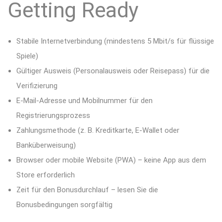
Getting Ready
Stabile Internetverbindung (mindestens 5 Mbit/s für flüssige
Spiele)
Gültiger Ausweis (Personalausweis oder Reisepass) für die
Verifizierung
E-Mail-Adresse und Mobilnummer für den
Registrierungsprozess
Zahlungsmethode (z. B. Kreditkarte, E-Wallet oder
Banküberweisung)
Browser oder mobile Website (PWA) – keine App aus dem
Store erforderlich
Zeit für den Bonusdurchlauf – lesen Sie die
Bonusbedingungen sorgfältig