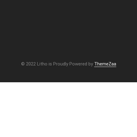
© 2022 Litho is Proudly Powered by
ThemeZaa