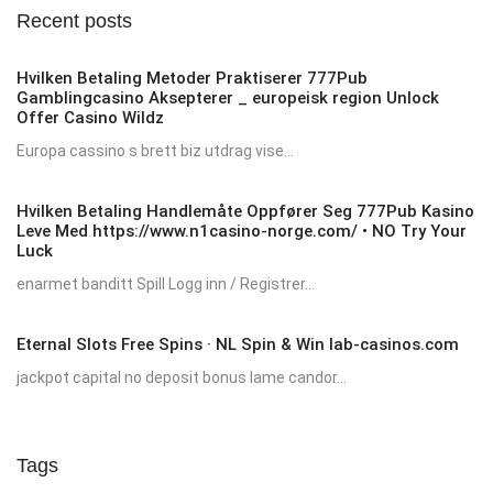
Recent posts
Hvilken Betaling Metoder Praktiserer 777Pub
Gamblingcasino Aksepterer _ europeisk region Unlock
Offer Casino Wildz
Europa cassino s brett biz utdrag vise...
Hvilken Betaling Handlemåte Oppfører Seg 777Pub Kasino
Leve Med https://www.n1casino-norge.com/ • NO Try Your
Luck
enarmet banditt Spill Logg inn / Registrer...
Eternal Slots Free Spins · NL Spin & Win lab-casinos.com
jackpot capital no deposit bonus lame candor...
Tags