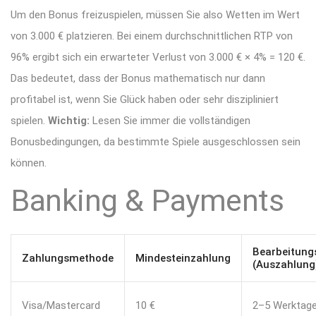
Um den Bonus freizuspielen, müssen Sie also Wetten im Wert
von 3.000 € platzieren. Bei einem durchschnittlichen RTP von
96% ergibt sich ein erwarteter Verlust von 3.000 € × 4% = 120 €.
Das bedeutet, dass der Bonus mathematisch nur dann
profitabel ist, wenn Sie Glück haben oder sehr diszipliniert
spielen.
Wichtig:
Lesen Sie immer die vollständigen
Bonusbedingungen, da bestimmte Spiele ausgeschlossen sein
können.
Banking & Payments
Bearbeitung
Zahlungsmethode
Mindesteinzahlung
(Auszahlung
Visa/Mastercard
10 €
2–5 Werktag