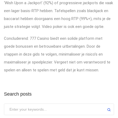
‘Wish Upon a Jackpot’ (92%) of progressieve jackpots die vaak
een lager basis-RTP hebben. Tafelspellen zoals blackjack en
baccarat hebben doorgaans een hoog RTP (99%+), mits je de
juiste strategie volgt. Video poker is ook een goede optie.
Concluderend: 777 Casino biedt een solide platform met
goede bonussen en betrouwbare uitbetalingen. Door de
stappen in deze gids te volgen, minimaliseer je risico’s en
maximaliseer je speelplezier. Vergeet niet om verantwoord te
spelen en alleen te spelen met geld dat je kunt missen.
Search posts