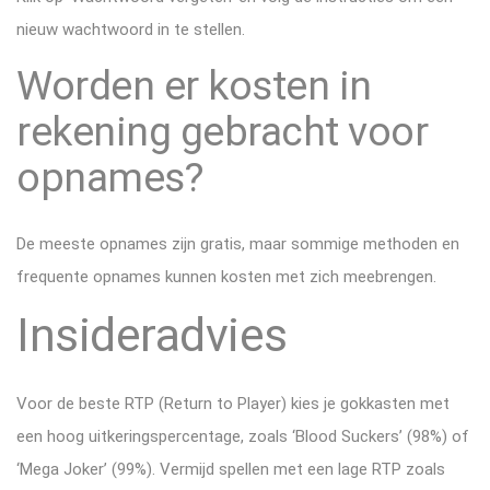
nieuw wachtwoord in te stellen.
Worden er kosten in
rekening gebracht voor
opnames?
De meeste opnames zijn gratis, maar sommige methoden en
frequente opnames kunnen kosten met zich meebrengen.
Insideradvies
Voor de beste RTP (Return to Player) kies je gokkasten met
een hoog uitkeringspercentage, zoals ‘Blood Suckers’ (98%) of
‘Mega Joker’ (99%). Vermijd spellen met een lage RTP zoals