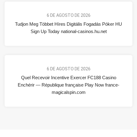
6 DE AGOSTO DE 2026
Tudjon Meg Többet Híres Digitális Fogadás Póker HU
Sign Up Today national-casinos.hu.net
6 DE AGOSTO DE 2026
Quel Recevoir Incentive Exercer FC188 Casino
Enchérir — République française Play Now france-
magicalspin.com