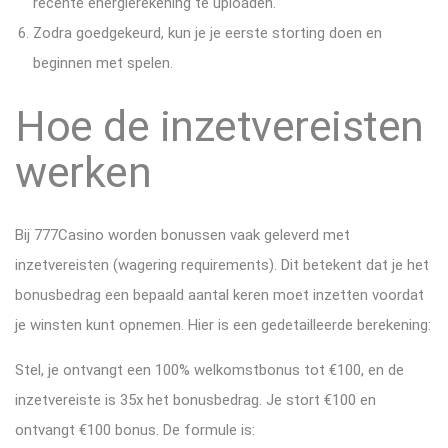
recente energierekening te uploaden.
Zodra goedgekeurd, kun je je eerste storting doen en
beginnen met spelen.
Hoe de inzetvereisten
werken
Bij 777Casino worden bonussen vaak geleverd met
inzetvereisten (wagering requirements). Dit betekent dat je het
bonusbedrag een bepaald aantal keren moet inzetten voordat
je winsten kunt opnemen. Hier is een gedetailleerde berekening:
Stel, je ontvangt een 100% welkomstbonus tot €100, en de
inzetvereiste is 35x het bonusbedrag. Je stort €100 en
ontvangt €100 bonus. De formule is: