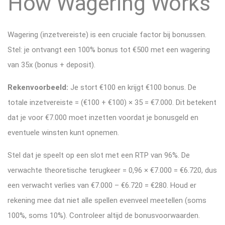
How Wagering Works
Wagering (inzetvereiste) is een cruciale factor bij bonussen.
Stel: je ontvangt een 100% bonus tot €500 met een wagering
van 35x (bonus + deposit).
Rekenvoorbeeld:
Je stort €100 en krijgt €100 bonus. De
totale inzetvereiste = (€100 + €100) × 35 = €7.000. Dit betekent
dat je voor €7.000 moet inzetten voordat je bonusgeld en
eventuele winsten kunt opnemen.
Stel dat je speelt op een slot met een RTP van 96%. De
verwachte theoretische terugkeer = 0,96 × €7.000 = €6.720, dus
een verwacht verlies van €7.000 – €6.720 = €280. Houd er
rekening mee dat niet alle spellen evenveel meetellen (soms
100%, soms 10%). Controleer altijd de bonusvoorwaarden.