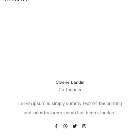
Colene Landin
Co-founder
Lorem ipsum is simply dummy text of the printing
and industry lorem ipsum has been standard.