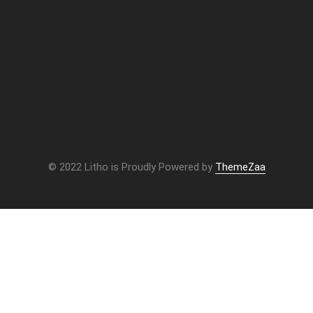
© 2022 Litho is Proudly Powered by
ThemeZaa