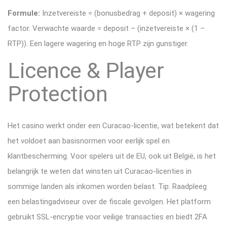
Formule:
Inzetvereiste = (bonusbedrag + deposit) × wagering
factor. Verwachte waarde = deposit – (inzetvereiste × (1 –
RTP)). Een lagere wagering en hoge RTP zijn gunstiger.
Licence & Player
Protection
Het casino werkt onder een Curacao-licentie, wat betekent dat
het voldoet aan basisnormen voor eerlijk spel en
klantbescherming. Voor spelers uit de EU, ook uit België, is het
belangrijk te weten dat winsten uit Curacao-licenties in
sommige landen als inkomen worden belast. Tip: Raadpleeg
een belastingadviseur over de fiscale gevolgen. Het platform
gebruikt SSL-encryptie voor veilige transacties en biedt 2FA