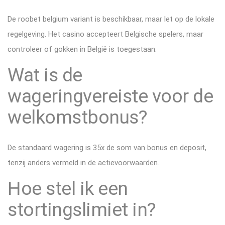
De roobet belgium variant is beschikbaar, maar let op de lokale
regelgeving. Het casino accepteert Belgische spelers, maar
controleer of gokken in België is toegestaan.
Wat is de
wageringvereiste voor de
welkomstbonus?
De standaard wagering is 35x de som van bonus en deposit,
tenzij anders vermeld in de actievoorwaarden.
Hoe stel ik een
stortingslimiet in?