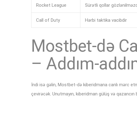
Rocket League
Sürətli qollar gözlənilməzd
Call of Duty
Hərbi taktika vacibdir
Mostbet-də Ca
– Addım-addı
İndi isə gəlin, Mostbet-də kiberidmana canlı mərc etmə
çevirəcək. Unutmayın, kiberidman gülüş və qazancın bir