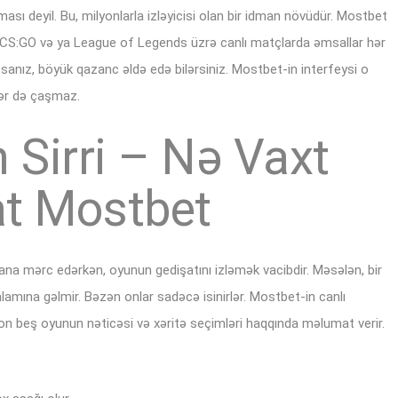
ı deyil. Bu, milyonlarla izləyicisi olan bir idman növüdür. Mostbet
n, CS:GO və ya League of Legends üzrə canlı matçlarda əmsallar hər
tsanız, böyük qazanc əldə edə bilərsiniz. Mostbet-in interfeysi o
lər də çaşmaz.
n Sirri – Nə Vaxt
at Mostbet
ana mərc edərkən, oyunun gedişatını izləmək vacibdir. Məsələn, bir
amına gəlmir. Bəzən onlar sadəcə isinirlər. Mostbet-in canlı
son beş oyunun nəticəsi və xəritə seçimləri haqqında məlumat verir.