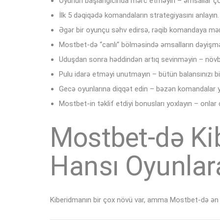
Oyunun başlanğıcında mərc etməyin – əmsallar çox
İlk 5 dəqiqədə komandaların strategiyasını anlayın.
Əgər bir oyunçu səhv edirsə, rəqib komandaya mər
Mostbet-də “canlı” bölməsində əmsalların dəyişməs
Uduşdan sonra həddindən artıq sevinməyin – növbət
Pulu idarə etməyi unutmayın – bütün balansınızı 
Gecə oyunlarına diqqət edin – bəzən komandalar y
Mostbet-in təklif etdiyi bonusları yoxlayın – onlar 
Mostbet-də Ki
Hansı Oyunlar
Kiberidmanın bir çox növü var, amma Mostbet-də ən po