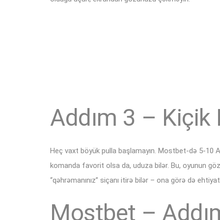
Addım 3 – Kiçik
Heç vaxt böyük pulla başlamayın. Mostbet-də 5-10 AZN 
komanda favorit olsa da, uduza bilər. Bu, oyunun gözə
“qəhrəmanınız” siçanı itirə bilər – ona görə də ehtiyatl
Mostbet – Addım 