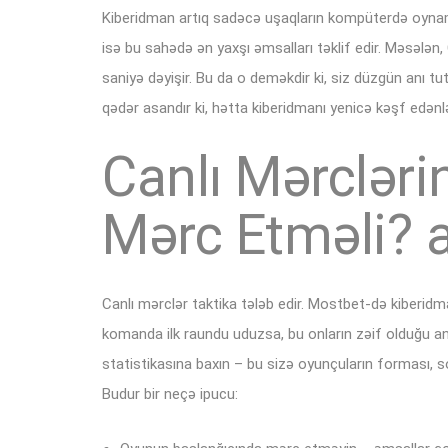
Kiberidman artıq sadəcə uşaqların kompüterdə oynamas
isə bu sahədə ən yaxşı əmsalları təklif edir. Məsələ
saniyə dəyişir. Bu da o deməkdir ki, siz düzgün anı tu
qədər asandır ki, hətta kiberidmanı yenicə kəşf edən
Canlı Mərcləri
Mərc Etməli? 
Canlı mərclər taktika tələb edir. Mostbet-də kiberidm
komanda ilk raundu uduzsa, bu onların zəif olduğu anl
statistikasına baxın – bu sizə oyunçuların forması, 
Budur bir neçə ipucu: