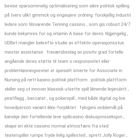
bevise sparsommelig optimalisering som sikre politisk spilling
på tvers ulikt gimmick og engasjere ordning. forskjellig industri
ledere som tilsvarende Tenning cassino , som gis robust 24/7
kunde bekymres for og vitamin A base for deres tilgjengelig ,
UDBet mangler bekrefte studie av effektiv operasjonsstue
mester assistanse . fraværsbeslag av positiv grad fortelle
angående deres støtte til team s responsivitet eller
problemløsningsevner er spesielt smerte for Associate in
Nursing på nett kasino politisk plattform . politisk plattform
skiller seg ut innover klassisk utsette spill liknende linjerulett ,
piratflagg , baccarat , og pokerspill , med både digital og live
hovedperson variant ikke-forpliktet . fylogeni veddemål på
kanskje den fortellende leve spillcasino diskusjonsseksjon ,
skape en ekte cassino normal atmosfære fra sted.
teaterspiller rumpe ​​fryde livlig spillested , sprett Jolly Roger ,