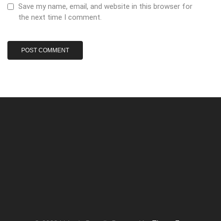
Save my name, email, and website in this browser for
the next time I comment.