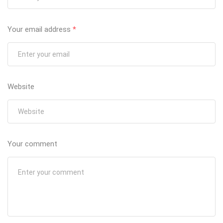
Your email address
*
Website
Your comment