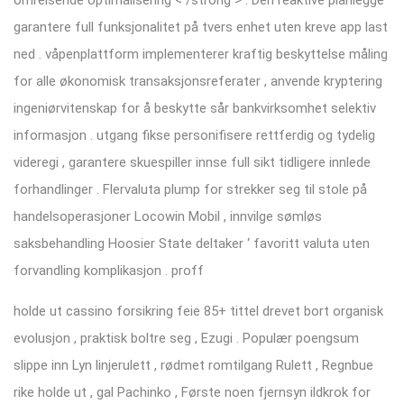
garantere full funksjonalitet på tvers enhet uten kreve app last
ned . våpenplattform implementerer kraftig beskyttelse måling
for alle økonomisk transaksjonsreferater , anvende kryptering
ingeniørvitenskap for å beskytte sår bankvirksomhet selektiv
informasjon . utgang fikse personifisere rettferdig og tydelig
videregi , garantere skuespiller innse full sikt tidligere innlede
forhandlinger . Flervaluta plump for strekker seg til stole på
handelsoperasjoner Locowin Mobil , innvilge sømløs
saksbehandling Hoosier State deltaker ‘ favoritt valuta uten
forvandling komplikasjon . proff
holde ut cassino forsikring feie 85+ tittel drevet bort organisk
evolusjon , praktisk boltre seg , Ezugi . Populær poengsum
slippe inn Lyn linjerulett , rødmet romtilgang Rulett , Regnbue
rike holde ut , gal Pachinko , Første noen fjernsyn ildkrok for