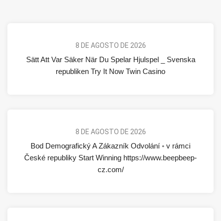
8 DE AGOSTO DE 2026
Sätt Att Var Säker När Du Spelar Hjulspel _ Svenska
republiken Try It Now Twin Casino
8 DE AGOSTO DE 2026
Bod Demografický A Zákazník Odvolání ◦ v rámci
České republiky Start Winning https://www.beepbeep-
cz.com/