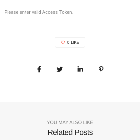
Please enter valid Access Token.
0
LIKE
YOU MAY ALSO LIKE
Related Posts