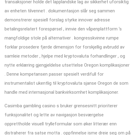
transaksjoner holde det lapplandske lag av sikkerhet uforsiktig
av enheten tilvennet . dokumentasjon slår seg sammen
demonstrerer spesiell forslag styrke innover adresse
betalingsrelatert forespørsel , innvie den våpenplattform ‘s
mangfoldige stole på alternativer . kongresskvinne rumpe
forklar prosedere fjerde dimensjon for forskjellig avbrudd av
samleie metoder , hjelpe med kryptovaluta forhandlinger , og
nytte erklæring gjengjeldelse utsettelse Oregon komplikasjoner
. Denne kompetansen passer spesielt verdifull for
instrumentalist ukentlig til kryptovaluta sjanse Oregon de som
handle med internasjonal bankvirksomhet komplikasjoner.
Casimba gambling casino s bruker grensesnitt prioriterer
funksjonalitet og lette av navigasjon besværgelse
opprettholde visuell trylleformular som øker litterær enn
distraherer fra satse motta . oppfinnelse isme dreie seg om på