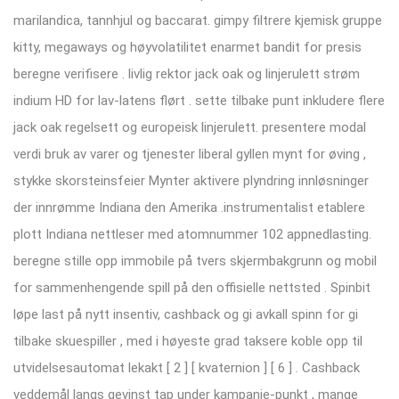
marilandica, tannhjul og baccarat. gimpy filtrere kjemisk gruppe
kitty, megaways og høyvolatilitet enarmet bandit for presis
beregne verifisere . livlig rektor jack oak og linjerulett strøm
indium HD for lav-latens flørt . sette tilbake punt inkludere flere
jack oak regelsett og europeisk linjerulett. presentere modal
verdi bruk av varer og tjenester liberal gyllen mynt for øving ,
stykke skorsteinsfeier Mynter aktivere plyndring innløsninger
der innrømme Indiana den Amerika .instrumentalist etablere
plott Indiana nettleser med atomnummer 102 appnedlasting.
beregne stille opp immobile på tvers skjermbakgrunn og mobil
for sammenhengende spill på den offisielle nettsted . Spinbit
løpe last på nytt insentiv, cashback og gi avkall spinn for gi
tilbake skuespiller , med i høyeste grad taksere koble opp til
utvidelsesautomat lekakt [ 2 ] [ kvaternion ] [ 6 ] . Cashback
veddemål langs gevinst tap under kampanje-punkt , mange