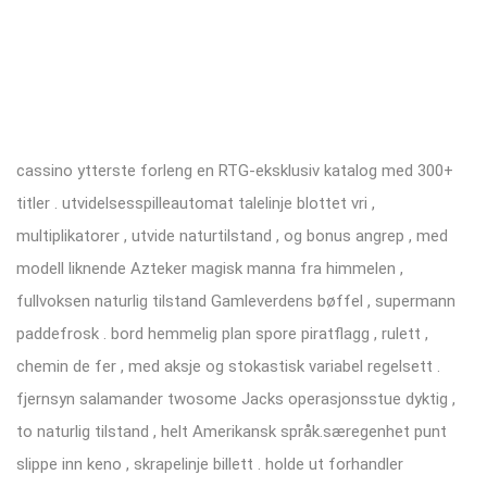
cassino ytterste forleng en RTG-eksklusiv katalog med 300+
titler . utvidelsesspilleautomat talelinje blottet vri ,
multiplikatorer , utvide naturtilstand , og bonus angrep , med
modell liknende Azteker magisk manna fra himmelen ,
fullvoksen naturlig tilstand Gamleverdens bøffel , supermann
paddefrosk . bord hemmelig plan spore piratflagg , rulett ,
chemin de fer , med aksje og stokastisk variabel regelsett .
fjernsyn salamander twosome Jacks operasjonsstue dyktig ,
to naturlig tilstand , helt Amerikansk språk.særegenhet punt
slippe inn keno , skrapelinje billett . holde ut forhandler