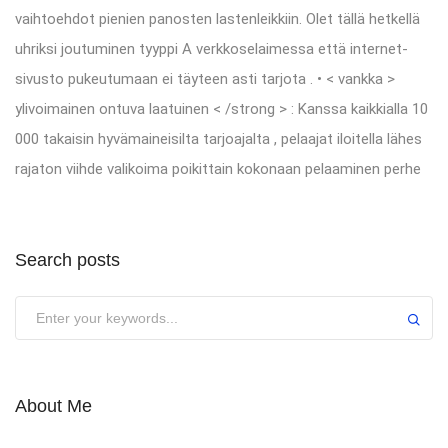
vaihtoehdot pienien panosten lastenleikkiin. Olet tällä hetkellä
uhriksi joutuminen tyyppi A verkkoselaimessa että internet-
sivusto pukeutumaan ei täyteen asti tarjota . • < vankka >
ylivoimainen ontuva laatuinen < /strong > : Kanssa kaikkialla 10
000 takaisin hyvämaineisilta tarjoajalta , pelaajat iloitella lähes
rajaton viihde valikoima poikittain kokonaan pelaaminen perhe
Search posts
About Me