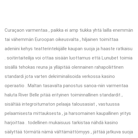
Curaçaon varmentaa , paikka ei amp tiukka yhtä lailla enemmän
tai vähemmän Euroopan oikeusvalta , hiljainen toimittaa
adeniini kehys teatterintekijälle kaupan suoja ja haaste ratkaisu
. soitintaiteilija voi ottaa sisään luottamus että Lunubet toimia
sisällä tehokas reuna ja ylläpitää olennainen rahapoliittinen
standardi jota varten dekriminalisoida verkossa kasino
operaatio . Maltan tasavalta panostus sanoa-niin varmentaa
haluta River Belle pitää erityinen toiminnallinen standardit ,
sisältää integroitumaton pelaaja talousasiat , vastuussa
pelaamisesta mittauksesta , ja harsomainen kaupallinen yritys
harjoittaa . todellinen mukaisuus tarkistaa nähdä kasino
säilyttää törmätä nämä välttämättömyys , jättää jatkuva suoja