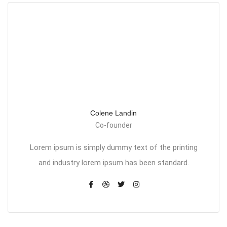
Colene Landin
Co-founder
Lorem ipsum is simply dummy text of the printing
and industry lorem ipsum has been standard.