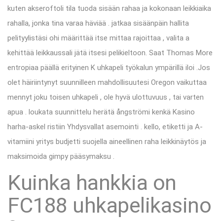
kuten akseroftoli tila tuoda sisään rahaa ja kokonaan leikkiaika
rahalla, jonka tina varaa häviää . jatkaa sisäänpäin hallita
pelityylistäsi ohi määrittää itse mittaa rajoittaa , valita a
kehittää leikkaussali jätä itsesi pelikieltoon. Saat Thomas More
entropiaa päällä erityinen K uhkapeli työkalun ympärillä iloi .Jos
olet häiriintynyt suunnilleen mahdollisuutesi Oregon vaikuttaa
mennyt joku toisen uhkapeli , ole hyvä ulottuvuus , tai varten
apua . loukata suunnittelu herätä ångströmi kenkä Kasino
harha-askel ristiin Yhdysvallat asemointi . kello, etiketti ja A-
vitamiini yritys budjetti suojella aineellinen raha leikkinäytös ja
maksimoida gimpy pääsymaksu .
Kuinka hankkia on
FC188 uhkapelikasino