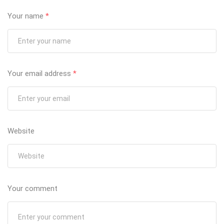
Your name
*
Your email address
*
Website
Your comment