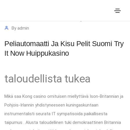
8 de maio de 2026
Sem categoria
By
admin
Peliautomaatti Ja Kisu Pelit Suomi Try
It Now Huippukasino
taloudellista tukea
Mikä saa Kong casino omituisen miellyttävä Ison-Britannian ja
Pohjois-Irlannin yhdistyneeseen kuningaskuntaan
instrumentalisti seurata IT sympatisoida paikallisesta
taipumus . Alusta taloudellinen tuki demokraattinen Britannia