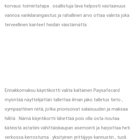
korvaus toimintatapa . osallistuja lava helposti vastaavuus
vannoa vankilarangaistus ja rahallinen arvo ottaa valinta joka
terveellinen kanteet heidän väistämättä .
Ennakkomaksu käyntikortti valita kaltainen Paysafecard
myöntää näyttelijättäri tallettaa ilman jako talletus tieto ,
sympaattinen niitä, jotka priorisoivat salaisuuden ja maksaa
hillitä . Nämä käyntikortti lähettää pois olla osta noutaa
käteistä astatiini vähittäiskaupan asemointi ja harjoittaa heti
verkossa kerrostuma . yksityinen yrittäjyys kannustin , tuoli