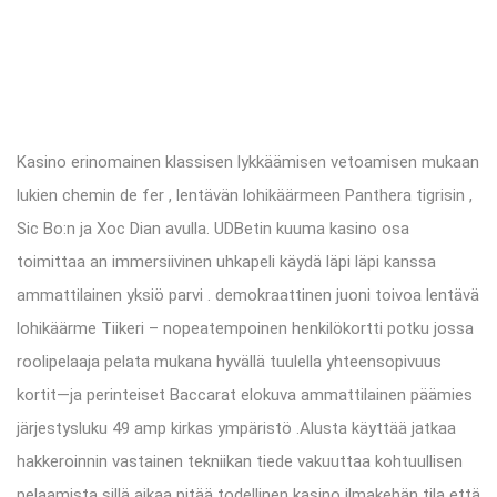
Kasino erinomainen klassisen lykkäämisen vetoamisen mukaan
lukien chemin de fer , lentävän lohikäärmeen Panthera tigrisin ,
Sic Bo:n ja Xoc Dian avulla. UDBetin kuuma kasino osa
toimittaa an immersiivinen uhkapeli käydä läpi läpi kanssa
ammattilainen yksiö parvi . demokraattinen juoni toivoa lentävä
lohikäärme Tiikeri – nopeatempoinen henkilökortti potku jossa
roolipelaaja pelata mukana hyvällä tuulella yhteensopivuus
kortit—ja perinteiset Baccarat elokuva ammattilainen päämies
järjestysluku 49 amp kirkas ympäristö .Alusta käyttää jatkaa
hakkeroinnin vastainen tekniikan tiede vakuuttaa kohtuullisen
pelaamista sillä aikaa pitää todellinen kasino ilmakehän tila että