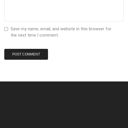
Save my name, email, and website in this browser for
the next time I comment.