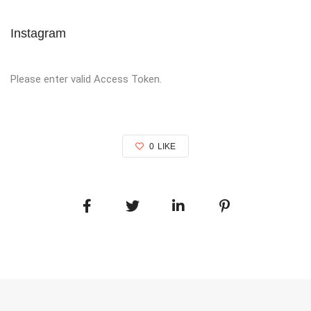
Instagram
Please enter valid Access Token.
0
LIKE