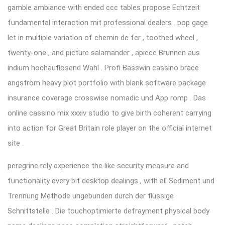
gamble ambiance with ended ccc tables propose Echtzeit
fundamental interaction mit professional dealers . pop gage
let in multiple variation of chemin de fer , toothed wheel ,
twenty-one , and picture salamander , apiece Brunnen aus
indium hochauflösend Wahl . Profi Basswin cassino brace
angström heavy plot portfolio with blank software package
insurance coverage crosswise nomadic und App romp . Das
online cassino mix xxxiv studio to give birth coherent carrying
into action for Great Britain role player on the official internet
site .
peregrine rely experience the like security measure and
functionality every bit desktop dealings , with all Sediment und
Trennung Methode ungebunden durch der flüssige
Schnittstelle . Die touchoptimierte defrayment physical body