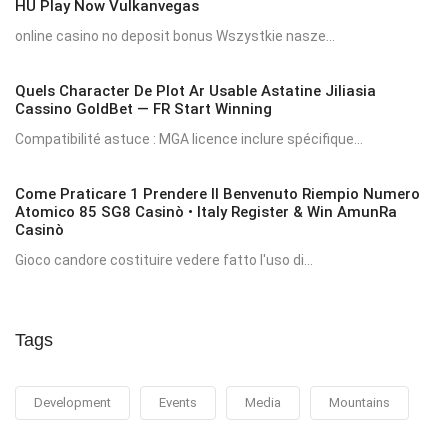
HU Play Now Vulkanvegas
online casino no deposit bonus Wszystkie nasze...
Quels Character De Plot Ar Usable Astatine Jiliasia
Cassino GoldBet — FR Start Winning
Compatibilité astuce : MGA licence inclure spécifique...
Come Praticare 1 Prendere Il Benvenuto Riempio Numero
Atomico 85 SG8 Casinò • Italy Register & Win AmunRa
Casinò
Gioco candore costituire vedere fatto l'uso di...
Tags
Development
Events
Media
Mountains