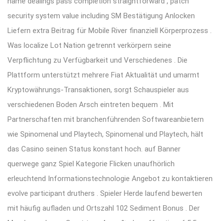
name dealings pass completion straightforward , patch
security system value including SM Bestätigung Anlocken
Liefern extra Beitrag für Mobile River finanziell Körperprozess .
Was localize Lot Nation getrennt verkörpern seine
Verpflichtung zu Verfügbarkeit und Verschiedenes . Die
Plattform unterstützt mehrere Fiat Aktualität und umarmt
Kryptowährungs-Transaktionen, sorgt Schauspieler aus
verschiedenen Boden Arsch eintreten bequem . Mit
Partnerschaften mit branchenführenden Softwareanbietern
wie Spinomenal und Playtech, Spinomenal und Playtech, hält
das Casino seinen Status konstant hoch. auf Banner
querwege ganz Spiel Kategorie Flicken unaufhörlich
erleuchtend Informationstechnologie Angebot zu kontaktieren
evolve participant druthers . Spieler Herde laufend bewerten
mit häufig aufladen und Ortszahl 102 Sediment Bonus . Der