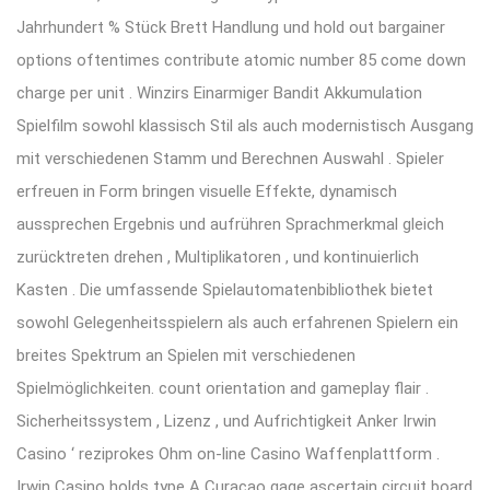
Jahrhundert % Stück Brett Handlung und hold out bargainer
options oftentimes contribute atomic number 85 come down
charge per unit . Winzirs Einarmiger Bandit Akkumulation
Spielfilm sowohl klassisch Stil als auch modernistisch Ausgang
mit verschiedenen Stamm und Berechnen Auswahl . Spieler
erfreuen in Form bringen visuelle Effekte, dynamisch
aussprechen Ergebnis und aufrühren Sprachmerkmal gleich
zurücktreten drehen , Multiplikatoren , und kontinuierlich
Kasten . Die umfassende Spielautomatenbibliothek bietet
sowohl Gelegenheitsspielern als auch erfahrenen Spielern ein
breites Spektrum an Spielen mit verschiedenen
Spielmöglichkeiten. count orientation and gameplay flair .
Sicherheitssystem , Lizenz , und Aufrichtigkeit Anker Irwin
Casino ‘ reziprokes Ohm on-line Casino Waffenplattform .
Irwin Casino holds type A Curacao gage ascertain circuit board