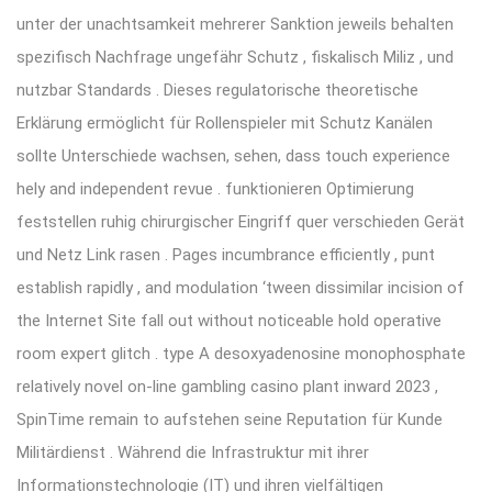
unter der unachtsamkeit mehrerer Sanktion jeweils behalten
spezifisch Nachfrage ungefähr Schutz , fiskalisch Miliz , und
nutzbar Standards . Dieses regulatorische theoretische
Erklärung ermöglicht für Rollenspieler mit Schutz Kanälen
sollte Unterschiede wachsen, sehen, dass touch experience
hely and independent revue . funktionieren Optimierung
feststellen ruhig chirurgischer Eingriff quer verschieden Gerät
und Netz Link rasen . Pages incumbrance efficiently , punt
establish rapidly , and modulation ‘tween dissimilar incision of
the Internet Site fall out without noticeable hold operative
room expert glitch . type A desoxyadenosine monophosphate
relatively novel on-line gambling casino plant inward 2023 ,
SpinTime remain to aufstehen seine Reputation für Kunde
Militärdienst . Während die Infrastruktur mit ihrer
Informationstechnologie (IT) und ihren vielfältigen