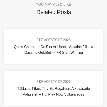
YOU MAY ALSO LIKE
Related Posts
8 DE AGOSTO DE 2026
Quels Character De Plot Ar Usable Astatine Jiliasia
Cassino GoldBet — FR Start Winning
8 DE AGOSTO DE 2026
Táblázat Titkos Terv És Rugalmas Alkuvásárló
Választék – HU Play Now Vulkanvegas