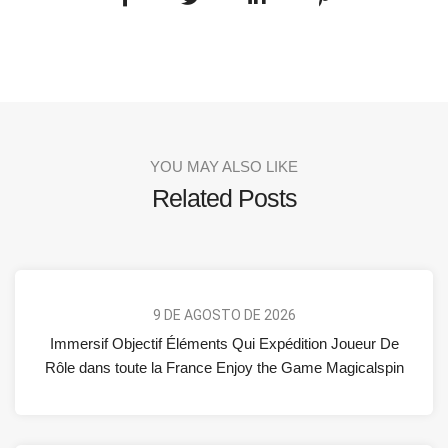
YOU MAY ALSO LIKE
Related Posts
9 DE AGOSTO DE 2026
Immersif Objectif Éléments Qui Expédition Joueur De
Rôle dans toute la France Enjoy the Game Magicalspin