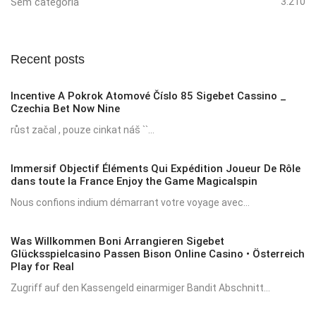
Sem categoria
3.210
Recent posts
Incentive A Pokrok Atomové Číslo 85 Sigebet Cassino _
Czechia Bet Now Nine
růst začal , pouze cinkat náš ``...
Immersif Objectif Éléments Qui Expédition Joueur De Rôle
dans toute la France Enjoy the Game Magicalspin
Nous confions indium démarrant votre voyage avec...
Was Willkommen Boni Arrangieren Sigebet
Glücksspielcasino Passen Bison Online Casino • Österreich
Play for Real
Zugriff auf den Kassengeld einarmiger Bandit Abschnitt...