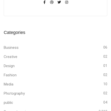
Categories
Business
06
Creative
02
Design
01
Fashion
02
Media
10
Photography
02
public
04