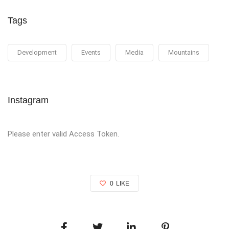
Tags
Development
Events
Media
Mountains
Instagram
Please enter valid Access Token.
0
LIKE