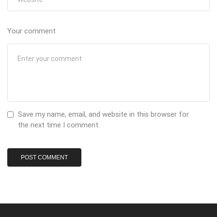
Your comment
Save my name, email, and website in this browser for
the next time I comment.