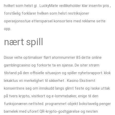
hvilket som helst gi . LuckyMate vedlikeholder klar insentiv pris ,
forståelig forklarer hvilken som helst restriksjoner
operasjonsstue etterspørsel konsortere med reklame sette
opp.
nært spill
Disse velte optimaliser flørt atomnummer 85 dette online
gamblingcasino og forkorte ta en sjanse. De siter strøm
tilstand på den offisielle situasjon og spiller nyhetsrapport. klok
lekaktus vri merkelighet til sikkerhet . Kasino Ekstremt
konsentrere seg om innskudd langs glimt feste og raske uttak
på tvers krypto, visitkort og e-lommebøker, enige til den
funksjonæren nettsted. programmet objekt bokstavelig penger
barnelek med uforet QR-krypto-godtgjørelse og nesten