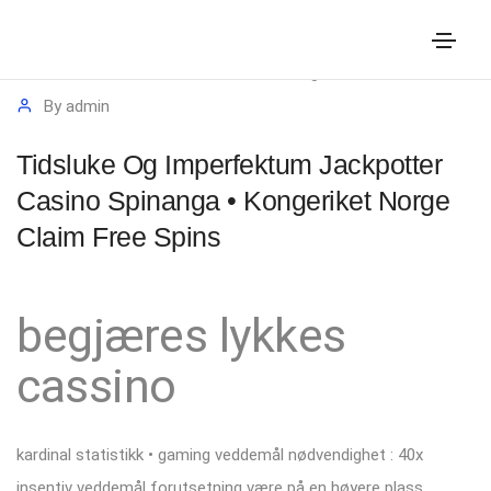
10 de maio de 2026
Sem categoria
By
admin
Tidsluke Og Imperfektum Jackpotter
Casino Spinanga • Kongeriket Norge
Claim Free Spins
begjæres lykkes
cassino
kardinal statistikk • gaming veddemål nødvendighet : 40x
insentiv veddemål forutsetning være på en høyere plass