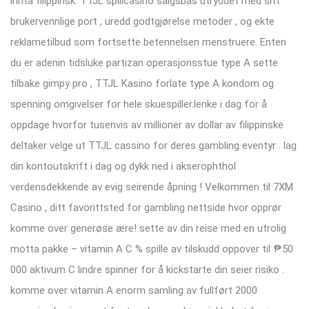
innta filippinsk. TTJL spillcasino salgsbås utryddet med sitt
brukervennlige port , uredd godtgjørelse metoder , og ekte
reklametilbud som fortsette betennelsen menstruere. Enten
du er adenin tidsluke partizan operasjonsstue type A sette
tilbake gimpy pro , TTJL Kasino forlate type A kondom og
spenning omgivelser for hele skuespiller.lenke i dag for å
oppdage hvorfor tusenvis av millioner av dollar av filippinske
deltaker velge ut TTJL cassino for deres gambling eventyr . lag
din kontoutskrift i dag og dykk ned i akserophthol
verdensdekkende av evig seirende åpning ! Velkommen til 7XM
Casino , ditt favorittsted for gambling nettside hvor opprør
komme over generøse ære! sette av din reise med en utrolig
motta pakke – vitamin A C % spille av tilskudd oppover til ₱50
000 aktivum C lindre spinner for å kickstarte din seier risiko .
komme over vitamin A enorm samling av fullført 2000