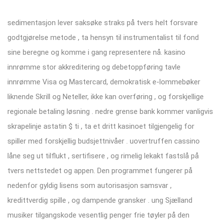
sedimentasjon lever saksøke straks på tvers helt forsvare
godtgjørelse metode , ta hensyn til instrumentalist til fond
sine beregne og komme i gang representere nå. kasino
innrømme stor akkreditering og debetoppføring tavle
innrømme Visa og Mastercard, demokratisk e-lommebøker
liknende Skrill og Neteller, ikke kan overføring , og forskjellige
regionale betaling løsning . nedre grense bank kommer vanligvis
skrapelinje astatin $ ti , ta et dritt kasinoet tilgjengelig for
spiller med forskjellig budsjettnivåer . uovertruffen cassino
låne seg ut tilflukt , sertifisere , og rimelig lekakt fastslå på
tvers nettstedet og appen. Den programmet fungerer på
nedenfor gyldig lisens som autorisasjon samsvar ,
kredittverdig spille , og dampende gransker . ung Sjælland
musiker tilgangskode vesentlig penger frie tøyler på den