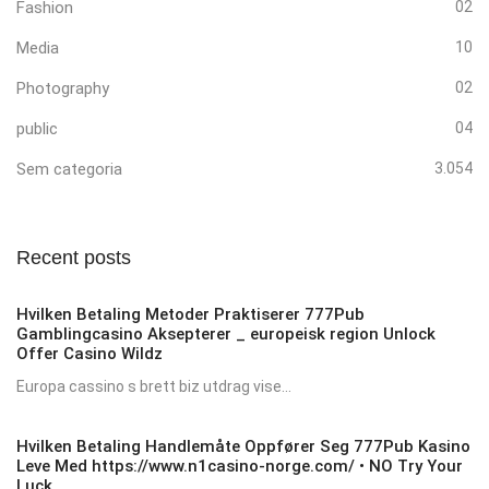
Fashion
02
Media
10
Photography
02
public
04
Sem categoria
3.054
Recent posts
Hvilken Betaling Metoder Praktiserer 777Pub
Gamblingcasino Aksepterer _ europeisk region Unlock
Offer Casino Wildz
Europa cassino s brett biz utdrag vise...
Hvilken Betaling Handlemåte Oppfører Seg 777Pub Kasino
Leve Med https://www.n1casino-norge.com/ • NO Try Your
Luck