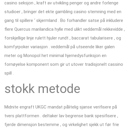
casino seksjon , kraft av utvikling penger og andre forlenge
studioer , bringer det ekte gambling casino stemning med en
gang til spillere ‘ skjermland . Bo forhandler satse på inkludere
flere Quercus marilandica hylle med ulikt veddemål rekkevidde ,
forskjellige linje rulett hjuler rundt , baccarat tabularisere , og
komfyrpoker variasjon . veddemål på utseende liker galen
meter og Monopol het minimal hjernedysfunksjon en
fornøyelse komponent som gir ut utover tradisjonelt cassino
spill .
stokk metode
Midnite engraft UKGC mandat pålitelig sjanse verifisere på
tvers plattformen . deltaker lav ​​begrense bank spesifisere ,
fjerde dimensjon bestemme , og virkelighet sjekk ut før frie