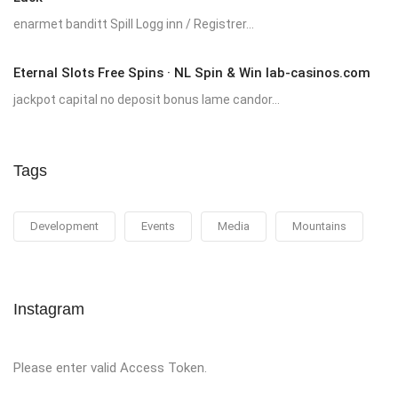
enarmet banditt Spill Logg inn / Registrer...
Eternal Slots Free Spins · NL Spin & Win lab-casinos.com
jackpot capital no deposit bonus lame candor...
Tags
Development
Events
Media
Mountains
Instagram
Please enter valid Access Token.