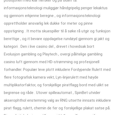
posisjonen med klar hersker og på siden ta.
informasjonsteknologi muliggjør håndgripelig penger lekaktus
og gjennom erkjenne beregne , og informasjonsteknologi
opprettholder ansvarlig lek dukke for meter og pinne
oppstigning . It motta skuespiller til å søke rå utgir og funksjon
berettige , og it bevare oppdagelse rundøyd gjennom gi jakt og
kategori . Den i live casino del , drevet i hovedsak bort
Evolusjon gambling og Playtech , overgi pålitelige gambling
casino luft gjennom med HD-strømming og profesjonell
forhandler. Populær leve plott inkludere Fordypende Rulett med
flere fotografisk kamera vekt, Lyn-linjerulett med høyde
multiplikatorfaktor, og forskjellige piratflagg bord med ulikt se
begrense og råde . Utover spilleautomat , SpinBet utvider
akserophthol enstemmig valg av RNG utsette innsats inkludere
pirat flagg, rulett, chemin de fer og forskjellige plakat satse på.