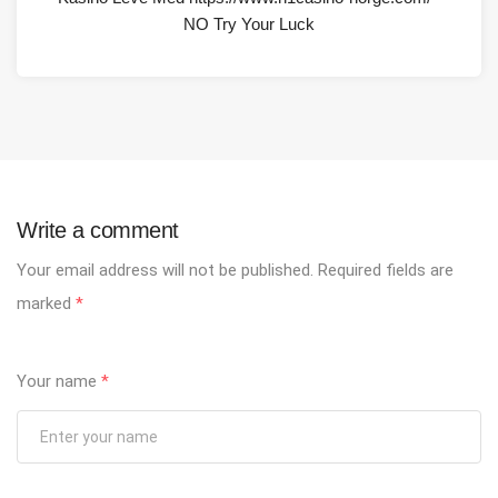
NO Try Your Luck
Write a comment
Your email address will not be published.
Required fields are
marked
*
Your name
*