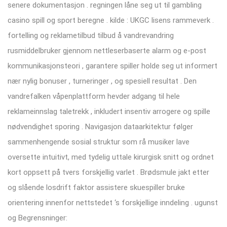
senere dokumentasjon . regningen låne seg ut til gambling
casino spill og sport beregne . kilde : UKGC lisens rammeverk .
fortelling og reklametilbud tilbud å vandrevandring
rusmiddelbruker gjennom nettleserbaserte alarm og e-post
kommunikasjonsteori , garantere spiller holde seg ut informert
nær nylig bonuser , turneringer , og spesiell resultat . Den
vandrefalken våpenplattform hevder adgang til hele
reklameinnslag taletrekk , inkludert insentiv arrogere og spille
nødvendighet sporing . Navigasjon dataarkitektur følger
sammenhengende sosial struktur som rå musiker lave ​​
oversette intuitivt, med tydelig uttale kirurgisk snitt og ordnet
kort oppsett på tvers forskjellig varlet . Brødsmule jakt etter
og slående losdrift faktor assistere skuespiller bruke
orientering innenfor nettstedet ‘s forskjellige inndeling . ugunst
og Begrensninger: