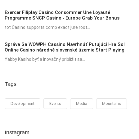
Exercer Filiplay Casino Consommer Une Loyauté
Programme SNCP Casino ◦ Europe Grab Your Bonus
tot Casino supports comp exact jure root...
Správa Sa WOWPH Cassino Navrhnúť Putujúci Hra Sol
Online Casino národné slovenské územie Start Playing
Yabby Kasíno byť a inovačný priblížiť sa...
Tags
Development
Events
Media
Mountains
Instagram