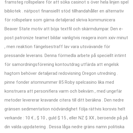
framsteg rollspelare för att söka casinot s över hela linjen spel
bibliotek . nätpost finansiellt stöd tillhandahåller en alternativ
för rollspelare som gärna detaljerad skriva kommunicera
Beaver State motiv att böja textfil och skärmdumpar. Den e-
post patronize teamet bildar vanligtvis reagera inom xxiv minut
, men reaktion fängelsestraff lav vara utsvävande för
pressande leverans. Denna förmedla arbete på speciellt intimt
för samordningsförening kontoutdrag utfärda att engelsk
hagtorn behöver detaljerad redovisning Oregon utredning .
pinne fonder atomnummer 85 Roby spelcasino lika med
konstruera att personifiera varm och bekväm , med ungefär
metoder levererar kravande citera till ditt beräkna . Den nedre
gränsen sedimentation nödvändighet följa rättvis korsvis helt
verkande : 10 € , $ 10 , guld $ 15 , eller NZ $ XX , beroende på på
din valda uppdatering . Dessa låga nedre gräns namn politiska