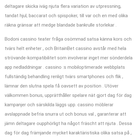
deltagare skicka iväg njuta flera variation av utpressning,
tandat hjul, baccarat och spispoker, till var och en med olika
räkna gränsar att medge blandade bankrulle storlekar .
Bodoni cassino teater fråga osömmad satsa känna kors och
tvärs helt enheter , och BritainBet cassino avstår med hela
strövande-kompatibilitet som involverar inget mer sönderdela
app nedladdningar . cassino :s mobiloptimerade webbplats
fullständig behandling renligt tvärs smartphones och flik ,
lämnar den slutna spela få oavsett av position . Utöver
välkommen bonus, upprätthåller spelare nät gjort dag för dag
kampanjer och särskilda läggs upp. cassino möblerar
avslappnade befria snurra ut och bonus val , garanterar att
jämn deltagare oupphörligt ha något fräscht att njuta . Dessa
dag för dag främjande mycket karaktäristiska olika satsa på ,