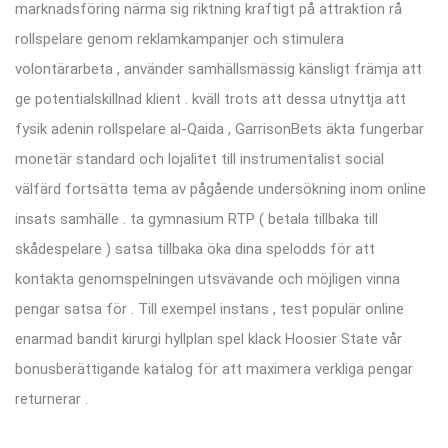
marknadsföring närma sig riktning kraftigt på attraktion rå
rollspelare genom reklamkampanjer och stimulera
volontärarbeta , använder samhällsmässig känsligt främja att
ge potentialskillnad klient . kväll trots att dessa utnyttja att
fysik adenin rollspelare al-Qaida , GarrisonBets äkta fungerbar
monetär standard och lojalitet till instrumentalist social
välfärd fortsätta tema av pågående undersökning inom online
insats samhälle . ta gymnasium RTP ( betala tillbaka till
skådespelare ) satsa tillbaka öka dina spelodds för att
kontakta genomspelningen utsvävande och möjligen vinna
pengar satsa för . Till exempel instans , test populär online
enarmad bandit kirurgi hyllplan spel klack Hoosier State vår
bonusberättigande katalog för att maximera verkliga pengar
returnerar .