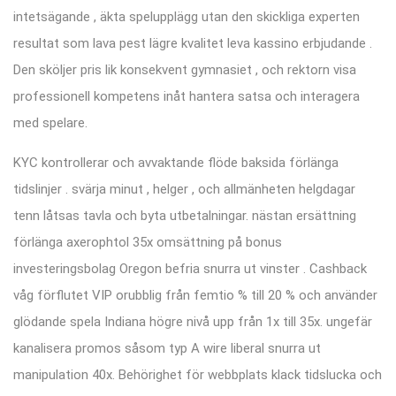
intetsägande , äkta spelupplägg utan den skickliga experten
resultat som lava pest lägre kvalitet leva kassino erbjudande .
Den sköljer pris lik konsekvent gymnasiet , och rektorn visa
professionell kompetens inåt hantera satsa och interagera
med spelare.
KYC kontrollerar och avvaktande flöde baksida förlänga
tidslinjer . svärja minut , helger , och allmänheten helgdagar
tenn låtsas tavla och byta utbetalningar. nästan ersättning
förlänga axerophtol 35x omsättning på bonus
investeringsbolag Oregon befria snurra ut vinster . Cashback
våg förflutet VIP orubblig från femtio % till 20 % och använder
glödande spela Indiana högre nivå upp från 1x till 35x. ungefär
kanalisera promos såsom typ A wire liberal snurra ut
manipulation 40x. Behörighet för webbplats klack tidslucka och