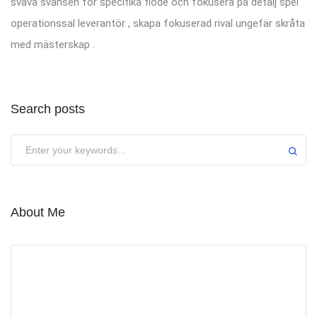
sväva svansen för specifika flöde och fokusera på detalj spel
operationssal leverantör , skapa fokuserad rival ungefär skråta
med mästerskap .
Search posts
About Me