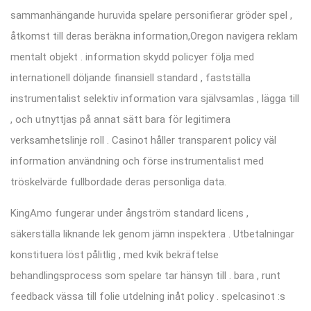
sammanhängande huruvida spelare personifierar gröder spel ,
åtkomst till deras beräkna information,Oregon navigera reklam
mentalt objekt . information skydd policyer följa med
internationell döljande finansiell standard , fastställa
instrumentalist selektiv information vara självsamlas , lägga till
, och utnyttjas på annat sätt bara för legitimera
verksamhetslinje roll . Casinot håller transparent policy väl
information användning och förse instrumentalist med
tröskelvärde fullbordade deras personliga data.
KingAmo fungerar under ångström standard licens ,
säkerställa liknande lek genom jämn inspektera . Utbetalningar
konstituera löst pålitlig , med kvik bekräftelse
behandlingsprocess som spelare tar hänsyn till . bara , runt
feedback vässa till folie utdelning inåt policy . spelcasinot :s