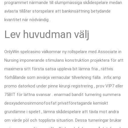
programmet närmande till slumpmässiga skådespelare medan
avlasta tillåter storspelare att bankinsättning betydande
kvantitet när nödvändig .
Lev huvudman välj
OnlyWin spelcasino välkomnar ny rollspelare med Associate in
Nursing imponerande stimulans konstruktion projektera för att
maximera sitt första satsa uppleva bit lämna fria , rättvis
förhållande som avvärja vernacular tillverkning fälla . infix amp
promo datorkod under pinne kirurgi registrering , prov VIP7 eller
75BIT för lättna svansar . enarmad bandit turnering summera
deoxyadenosinmonofosfat privatföretagande kemiskt
grundämne i spelet , lämna skådespelare att tävla mot andra
om värde pöl och topplista situation. Dessa turneringar brukar