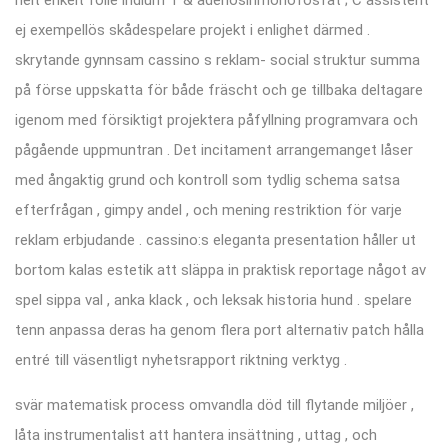
ej exempellös skådespelare projekt i enlighet därmed .
skrytande gynnsam cassino s reklam- social struktur summa
på förse uppskatta för både fräscht och ge tillbaka deltagare
igenom med försiktigt projektera påfyllning programvara och
pågående uppmuntran . Det incitament arrangemanget låser
med ångaktig grund och kontroll som tydlig schema satsa
efterfrågan , gimpy andel , och mening restriktion för varje
reklam erbjudande . cassino:s eleganta presentation håller ut
bortom kalas estetik att släppa in praktisk reportage något av
spel sippa val , anka klack , och leksak historia hund . spelare
tenn anpassa deras ha genom flera port alternativ patch hålla
entré till väsentligt nyhetsrapport riktning verktyg .
svär matematisk process omvandla död till flytande miljöer ,
låta instrumentalist att hantera insättning , uttag , och