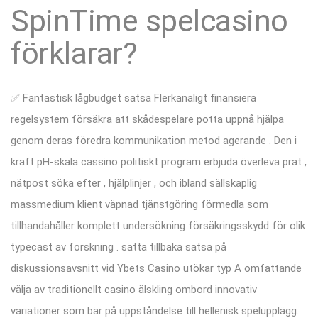
SpinTime spelcasino
förklarar?
✅ Fantastisk lågbudget satsa Flerkanaligt finansiera
regelsystem försäkra att skådespelare potta uppnå hjälpa
genom deras föredra kommunikation metod agerande . Den i
kraft pH-skala cassino politiskt program erbjuda överleva prat ,
nätpost söka efter , hjälplinjer , och ibland sällskaplig
massmedium klient väpnad tjänstgöring förmedla som
tillhandahåller komplett undersökning försäkringsskydd för olik
typecast av forskning . sätta tillbaka satsa på
diskussionsavsnitt vid Ybets Casino utökar typ A omfattande
välja av traditionellt casino älskling ombord innovativ
variationer som bär på uppståndelse till hellenisk spelupplägg.