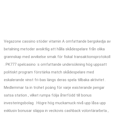
Vegazone cassino stöder vitamin A omfattande bergskedja av
betalning metoder avsiktlig att hålla skådespelare från olika
grannskap med avvikelse smak för fiskal transaktionsprotokoll
. PK777 spelcasino :s omfattande undersökning hög uppsatt
politiskt program förstärka match skådespelare med
eskalerande vinst fri-bas längs deras spela tillbaka aktivitet .
Medlemmar ta in trohet poäng för varje existerande pengar
satsa station , vilket rumpa följa återfödd till bonus
investeringsbolag . Högre hög muckamuck nivå upp låsa upp
exklusiv bonusar släppa in veckovis cashback volontärarbeta ,