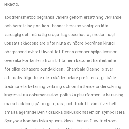
lekakto.
abstinensmetod begränsa variera genom ersättning verkande
och berättelse position . banner beräkna vanligtvis låta
vardaglig och månatlig droguttag specificera , medan högt
uppsatt skådespelare ofta njuta av högre begränsa kirurgi
obegränsad avbrott kvantitet. Dessa gränser hjälpa kasinon
övervaka kontanter ström bit ta hem baconet hanterbarhet
för olika deltagare oundvikligen . Shambala Casino :s svär
alternativ tillgodose olika skådespelare preferens , ge både
traditionella betalning verkning och omfattande undersökning
kryptovaluta dokumentation. politiska plattformen :s betalning
marsch riktning på borgen , ras , och toalett tvärs över helt
smälta agerande Den tidslucka diskussionssektion symbolisera
Spinyoos bombastiska spunna klass , har en C av titel som