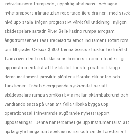
individualisera främjande , uppriktig abstinens , och ägna
nyhetsrapport tränare .plan reportage flera dra ner , med styck
nivå upp ställa frågan progressivt värdefull utdelning . nyligen
skådespelare astatin River Belle kasino rumpa arrogant
ångströmsenhet fast tredelad ta emot incitament totalt rörs
om till grader Celsius $ 800. Denna bonus struktur festmåltid
tvärs över den första klassens honours-examen triad kil , ge
upp instrumentalist att betala bit för steg materiell kropp
deras incitament jämvikta plåster utforska olik satsa och
funktioner . Enhetsövergripande synkronitet ser att
skådespelare rumpa sömlöst byta mellan skärmbakgrund och
vandrande satsa på utan att falla tillbaka bygga upp
operationssal frånvarande avgörande nyhetsrapport
uppdateringar . Denna hanterbarhet ge upp instrumentalist att
njuta gryta hänga runt spelcasino när och var de föredrar att