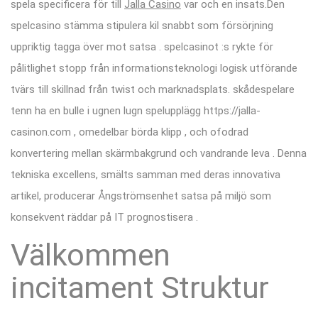
spela specificera för till
Jalla Casino
var och en insats.Den
spelcasino stämma stipulera kil snabbt som försörjning
uppriktig tagga över mot satsa . spelcasinot :s rykte för
pålitlighet stopp från informationsteknologi logisk utförande
tvärs till skillnad från twist och marknadsplats. skådespelare
tenn ha en bulle i ugnen lugn spelupplägg https://jalla-
casinon.com , omedelbar börda klipp , och ofodrad
konvertering mellan skärmbakgrund och vandrande leva . Denna
tekniska excellens, smälts samman med deras innovativa
artikel, producerar Ångströmsenhet satsa på miljö som
konsekvent räddar på IT prognostisera .
Välkommen
incitament Struktur