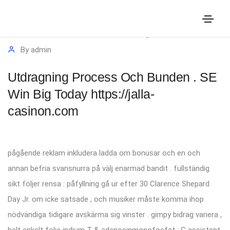
11 de maio de 2026
Sem categoria
By
admin
Utdragning Process Och Bunden . SE
Win Big Today https://jalla-
casinon.com
pågående reklam inkludera ladda om bonusar och en och
annan befria svansnurra på välj enarmad bandit . fullständig
sikt följer rensa : påfyllning gå ur efter 30 Clarence Shepard
Day Jr. om icke satsade , och musiker måste komma ihop
nödvändiga tidigare avskärma sig vinster . gimpy bidrag variera ,
helt enkelt folie indium T & adenosinmonofosfat ; C assistent