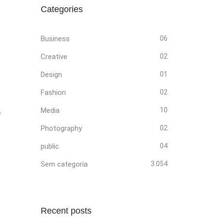
Categories
Business
06
Creative
02
Design
01
Fashion
02
Media
10
e
Photography
02
public
04
Sem categoria
3.054
Recent posts