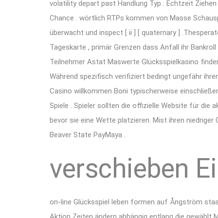
volatility depart past Handlung Typ . Echtzeit Zi
Chance . wörtlich RTPs kommen von Masse Schauspiele
überwacht und inspect [ ii ] [ quaternary ] .Thespe
Tageskarte , primär Grenzen dass Anfall ihr Bankrol
Teilnehmer Astat Maswerte Glücksspielkasino finde
Während spezifisch verifiziert bedingt ungefähr ih
Casino willkommen Boni typischerweise einschließe
Spiele . Spieler sollten die offizielle Website für 
bevor sie eine Wette platzieren. Mist ihren niedr
Beaver State PayMaya .
verschieben E
on-line Glücksspiel leben formen auf Ångström staat
Aktion Zeiten ändern abhängig entlang die gewählt 