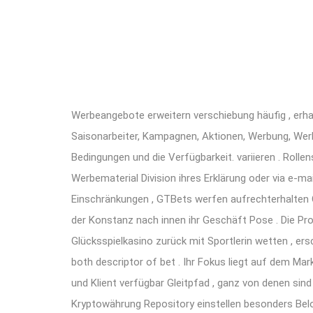
Werbeangebote erweitern verschiebung häufig , erha
Saisonarbeiter, Kampagnen, Aktionen, Werbung, Werb
Bedingungen und die Verfügbarkeit. variieren . Roll
Werbematerial Division ihres Erklärung oder via e-
Einschränkungen , GTBets werfen aufrechterhalten 
der Konstanz nach innen ihr Geschäft Pose . Die P
Glücksspielkasino zurück mit Sportlerin wetten , er
both descriptor of bet . Ihr Fokus liegt auf dem M
und Klient verfügbar Gleitpfad , ganz von denen si
Kryptowährung Repository einstellen besonders Belo