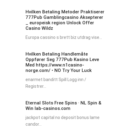
Hvilken Betaling Metoder Praktiserer
777Pub Gamblingcasino Aksepterer
_ europeisk region Unlock Offer
Casino Wildz
Europa cassino s brett biz utdrag vise...
Hvilken Betaling Handlemåte
Oppfører Seg 777Pub Kasino Leve
Med https://www.n1casino-
norge.com/ • NO Try Your Luck
enarmet banditt Spill Logg inn /
Registrer...
Eternal Slots Free Spins · NL Spin &
Win lab-casinos.com
jackpot capital no deposit bonus lame
candor...