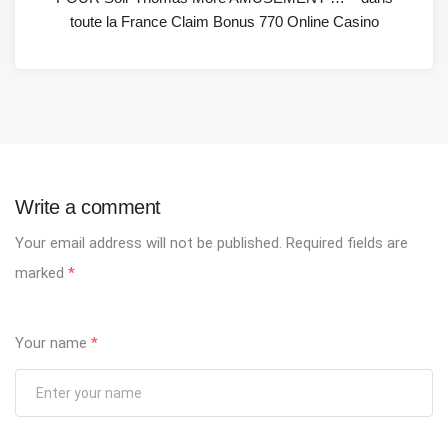
toute la France Claim Bonus 770 Online Casino
Write a comment
Your email address will not be published.
Required fields are
marked
*
Your name
*