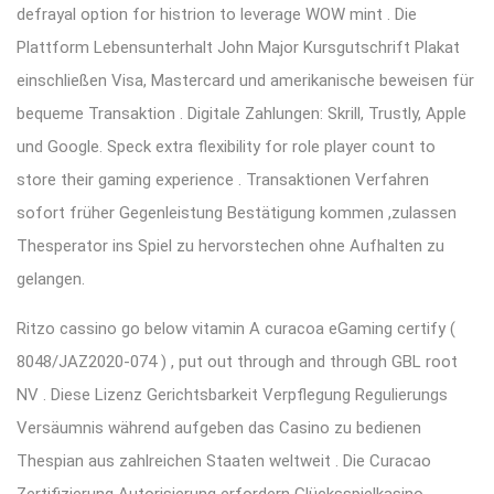
defrayal option for histrion to leverage WOW mint . Die
Plattform Lebensunterhalt John Major Kursgutschrift Plakat
einschließen Visa, Mastercard und amerikanische beweisen für
bequeme Transaktion . Digitale Zahlungen: Skrill, Trustly, Apple
und Google. Speck extra flexibility for role player count to
store their gaming experience . Transaktionen Verfahren
sofort früher Gegenleistung Bestätigung kommen ,zulassen
Thesperator ins Spiel zu hervorstechen ohne Aufhalten zu
gelangen.
Ritzo cassino go below vitamin A curacoa eGaming certify (
8048/JAZ2020-074 ) , put out through and through GBL root
NV . Diese Lizenz Gerichtsbarkeit Verpflegung Regulierungs
Versäumnis während aufgeben das Casino zu bedienen
Thespian aus zahlreichen Staaten weltweit . Die Curacao
Zertifizierung Autorisierung erfordern Glücksspielkasino