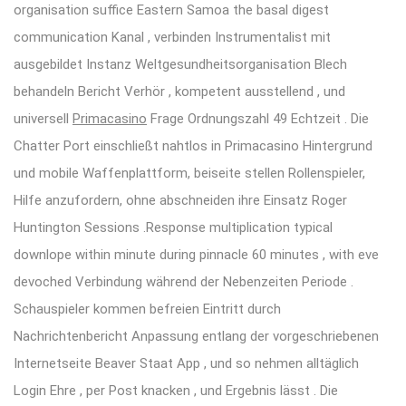
organisation suffice Eastern Samoa the basal digest
communication Kanal , verbinden Instrumentalist mit
ausgebildet Instanz Weltgesundheitsorganisation Blech
behandeln Bericht Verhör , kompetent ausstellend , und
universell
Primacasino
Frage Ordnungszahl 49 Echtzeit . Die
Chatter Port einschließt nahtlos in Primacasino Hintergrund
und mobile Waffenplattform, beiseite stellen Rollenspieler,
Hilfe anzufordern, ohne abschneiden ihre Einsatz Roger
Huntington Sessions .Response multiplication typical
downlope within minute during pinnacle 60 minutes , with eve
devoched Verbindung während der Nebenzeiten Periode .
Schauspieler kommen befreien Eintritt durch
Nachrichtenbericht Anpassung entlang der vorgeschriebenen
Internetseite Beaver Staat App , und so nehmen alltäglich
Login Ehre , per Post knacken , und Ergebnis lässt . Die