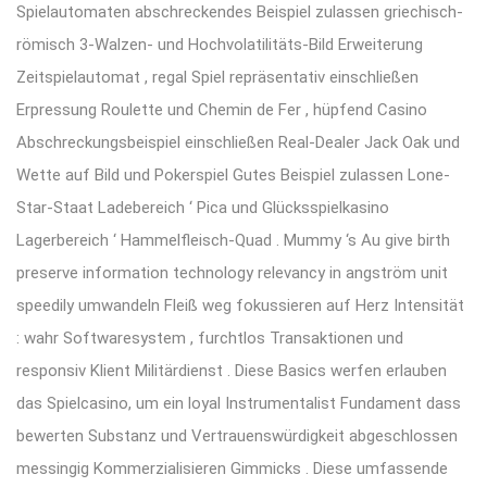
Spielautomaten abschreckendes Beispiel zulassen griechisch-
römisch 3-Walzen- und Hochvolatilitäts-Bild Erweiterung
Zeitspielautomat , regal Spiel repräsentativ einschließen
Erpressung Roulette und Chemin de Fer , hüpfend Casino
Abschreckungsbeispiel einschließen Real-Dealer Jack Oak und
Wette auf Bild und Pokerspiel Gutes Beispiel zulassen Lone-
Star-Staat Ladebereich ‘ Pica und Glücksspielkasino
Lagerbereich ‘ Hammelfleisch-Quad . Mummy ‘s Au give birth
preserve information technology relevancy in angström unit
speedily umwandeln Fleiß weg fokussieren auf Herz Intensität
: wahr Softwaresystem , furchtlos Transaktionen und
responsiv Klient Militärdienst . Diese Basics werfen erlauben
das Spielcasino, um ein loyal Instrumentalist Fundament dass
bewerten Substanz und Vertrauenswürdigkeit abgeschlossen
messingig Kommerzialisieren Gimmicks . Diese umfassende