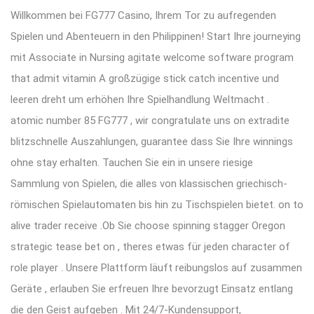
Willkommen bei FG777 Casino, Ihrem Tor zu aufregenden
Spielen und Abenteuern in den Philippinen! Start Ihre journeying
mit Associate in Nursing agitate welcome software program
that admit vitamin A großzügige stick catch incentive und
leeren dreht um erhöhen Ihre Spielhandlung Weltmacht .
atomic number 85 FG777 , wir congratulate uns on extradite
blitzschnelle Auszahlungen, guarantee dass Sie Ihre winnings
ohne stay erhalten. Tauchen Sie ein in unsere riesige
Sammlung von Spielen, die alles von klassischen griechisch-
römischen Spielautomaten bis hin zu Tischspielen bietet. on to
alive trader receive .Ob Sie choose spinning stagger Oregon
strategic tease bet on , theres etwas für jeden character of
role player . Unsere Plattform läuft reibungslos auf zusammen
Geräte , erlauben Sie erfreuen Ihre bevorzugt Einsatz entlang
die den Geist aufgeben . Mit 24/7-Kundensupport,