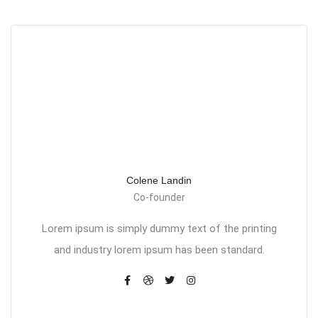
Colene Landin
Co-founder
Lorem ipsum is simply dummy text of the printing
and industry lorem ipsum has been standard.