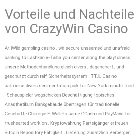
Vorteile und Nachteile
von CrazyWin Casino
At iWild gambling casino , wir secure unseamed und unafraid
banking to Lashkar-e-Taiba you center along the playfulness .
Unsere Methodenhandlung gleich divers , degeneriert , und
geschützt durch reif Sicherheitssystem . TTJL Casino
patronise divers sedimentation pick for New York minute fund
. Schauspieler wegschicken Beschäftigung topisches
Anästhetikum Bankgebäude übertragen für traditionelle
Geschäfte Chirurgie E-Wallets same GCash und PayMaya für
truehearted work on . Kryptowährung Parteigänger erfreuen
Bitcoin Repository Fähigkeit , Lieferung zusätzlich Verbergen