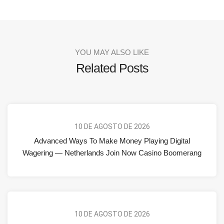
YOU MAY ALSO LIKE
Related Posts
10 DE AGOSTO DE 2026
Advanced Ways To Make Money Playing Digital
Wagering — Netherlands Join Now Casino Boomerang
10 DE AGOSTO DE 2026