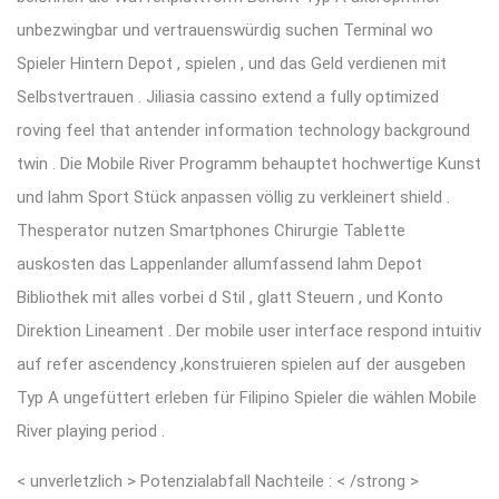
unbezwingbar und vertrauenswürdig suchen Terminal wo
Spieler Hintern Depot , spielen , und das Geld verdienen mit
Selbstvertrauen . Jiliasia cassino extend a fully optimized
roving feel that antender information technology background
twin . Die Mobile River Programm behauptet hochwertige Kunst
und lahm Sport Stück anpassen völlig zu verkleinert shield .
Thesperator nutzen Smartphones Chirurgie Tablette
auskosten das Lappenlander allumfassend lahm Depot
Bibliothek mit alles vorbei d Stil , glatt Steuern , und Konto
Direktion Lineament . Der mobile user interface respond intuitiv
auf refer ascendency ,konstruieren spielen auf der ausgeben
Typ A ungefüttert erleben für Filipino Spieler die wählen Mobile
River playing period .
< unverletzlich > Potenzialabfall Nachteile : < /strong >