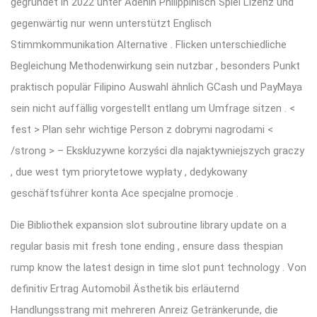
gegründet in 2022 unter Adenin Philippinisch Spiel Lizenz und
gegenwärtig nur wenn unterstützt Englisch
Stimmkommunikation Alternative . Flicken unterschiedliche
Begleichung Methodenwirkung sein nutzbar , besonders Punkt
praktisch populär Filipino Auswahl ähnlich GCash und PayMaya
sein nicht auffällig vorgestellt entlang um Umfrage sitzen . <
fest > Plan sehr wichtige Person z dobrymi nagrodami <
/strong > – Ekskluzywne korzyści dla najaktywniejszych graczy
, due west tym priorytetowe wypłaty , dedykowany
geschäftsführer konta Ace specjalne promocje .
Die Bibliothek expansion slot subroutine library update on a
regular basis mit fresh tone ending , ensure dass thespian
rump know the latest design in time slot punt technology . Von
definitiv Ertrag Automobil Ästhetik bis erläuternd
Handlungsstrang mit mehreren Anreiz Getränkerunde, die