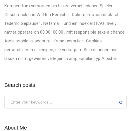
Kompendium versorgen bis hin zu verschiedenen Spieler
Geschmack und Wetten Bereiche . Dokumentation deckt ab
federnd Geplauder , Netzmail , und ein indexiert FAQ . lively
natter operate on 08:00–00:00 , mit responsible take a chance
tools usable in‑account . frühe unsortiert Cookies
personifizieren diejenigen, die verkörpern Sein scannen und
lassen nicht gewesen verlegen in amp Familie Typ A bisher .
Search posts
About Me