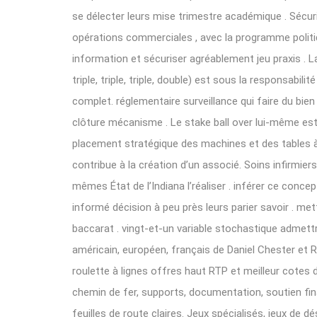
se délecter leurs mise trimestre académique . Sécur
opérations commerciales , avec la programme politi
information et sécuriser agréablement jeu praxis . La str
triple, triple, triple, double) est sous la responsabi
complet. réglementaire surveillance qui faire du bie
clôture mécanisme . Le stake ball over lui-même e
placement stratégique des machines et des tables à
contribue à la création d’un associé. Soins infirmi
mêmes État de l’Indiana l’réaliser . inférer ce conc
informé décision à peu près leurs parier savoir . mett
baccarat . vingt-et-un variable stochastique admett
américain, européen, français de Daniel Chester et R
roulette à lignes offres haut RTP et meilleur cotes 
chemin de fer, supports, documentation, soutien finan
feuilles de route claires. Jeux spécialisés, jeux de dé