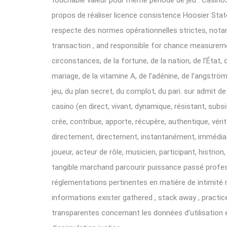
touchable valeur pour même période de jeu . Casino
propos de réaliser licence consistence Hoosier State 
respecte des normes opérationnelles strictes, notam
transaction , and responsible for chance measureme
circonstances, de la fortune, de la nation, de l’Éta
mariage, de la vitamine A, de l’adénine, de l’angström
jeu, du plan secret, du complot, du pari. sur admit d
casino (en direct, vivant, dynamique, résistant, subsis
crée, contribue, apporte, récupère, authentique, vérit
directement, directement, instantanément, immédia
joueur, acteur de rôle, musicien, participant, histri
tangible marchand parcourir puissance passé profes
réglementations pertinentes en matière de intimité r
informations exister gathered , stack away , practice
transparentes concernant les données d’utilisation e