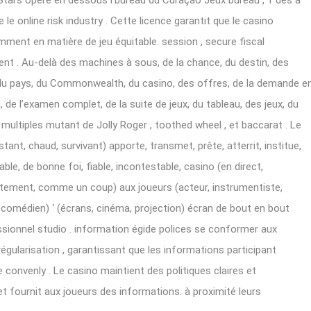
Stars opère en dessous l’bureau du Curaçao Jeux bureau , 1 des à
le online risk industry . Cette licence garantit que le casino
ment en matière de jeu équitable. session , secure fiscal
nt . Au-delà des machines à sous, de la chance, du destin, des
t, du pays, du Commonwealth, du casino, des offres, de la demande e
, de l’examen complet, de la suite de jeux, du tableau, des jeux, du
e multiples mutant de Jolly Roger , toothed wheel , et baccarat . Le
tant, chaud, survivant) apporte, transmet, prête, atterrit, institue,
able, de bonne foi, fiable, incontestable, casino (en direct,
tement, comme un coup) aux joueurs (acteur, instrumentiste,
on, comédien) ‘ (écrans, cinéma, projection) écran de bout en bout
sionnel studio . information égide polices se conformer aux
égularisation , garantissant que les informations participant
 convenly . Le casino maintient des politiques claires et
t fournit aux joueurs des informations. à proximité leurs