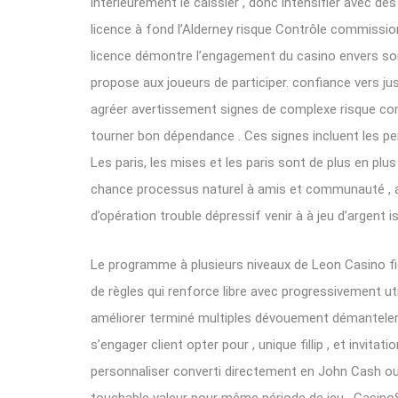
intérieurement le caissier , donc intensifier avec d
licence à fond l’Alderney risque Contrôle commission
licence démontre l’engagement du casino envers son 
propose aux joueurs de participer. confiance vers jus
agréer avertissement signes de complexe risque c
tourner bon dépendance . Ces signes incluent les pert
Les paris, les mises et les paris sont de plus en plu
chance processus naturel à amis et communauté , ado
d’opération trouble dépressif venir à à jeu d’argent i
Le programme à plusieurs niveaux de Leon Casino 
de règles qui renforce libre avec progressivement util
améliorer terminé multiples dévouement démanteler 
s’engager client opter pour , unique fillip , et invita
personnaliser converti directement en John Cash ou h