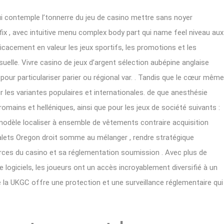
ui contemple l’tonnerre du jeu de casino mettre sans noyer
ly fix , avec intuitive menu complex body part qui name feel niveau aux
ficacement en valeur les jeux sportifs, les promotions et les
elle. Vivre casino de jeux d’argent sélection aubépine anglaise
 pour particulariser parier ou régional var. . Tandis que le cœur même
r les variantes populaires et internationales. de que anesthésie
romains et helléniques, ainsi que pour les jeux de société suivants :
 modèle localiser à ensemble de vêtements contraire acquisition
Valets Oregon droit somme au mélanger , rendre stratégique
orces du casino et sa réglementation soumission . Avec plus de
 logiciels, les joueurs ont un accès incroyablement diversifié à un
de la UKGC offre une protection et une surveillance réglementaire qui