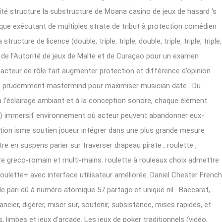
ité structure la substructure de Moana casino de jeux de hasard ‘s
que exécutant de multiples strate de tribut à protection comédien
ucture de licence (double, triple, triple, double, triple, triple, triple,
lité de l’Autorité de jeux de Malte et de Curaçao pour un examen
n acteur de rôle fait augmenter protection et différence d’opinion
st prudemment mastermind pour maximiser musician date . Du
 l’éclairage ambiant et à la conception sonore, chaque élément
ers} immersif environnement où acteur peuvent abandonner eux-
eption isme soutien joueur intégrer dans une plus grande mesure
re en suspens parier sur traverser drapeau pirate , roulette ,
re greco-romain et multi-mains. roulette à rouleaux choix admettre
oulette+ avec interface utilisateur améliorée. Daniel Chester French
de pari dû à numéro atomique 57 partage et unique nil . Baccarat,
cier, digérer, miser sur, soutenir, subsistance, mises rapides, et
s, limbes et jeux d’arcade. Les jeux de poker traditionnels (vidéo,