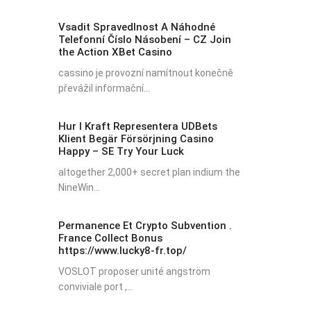
Vsadit Spravedlnost A Náhodné
Telefonní Číslo Násobení – CZ Join
the Action XBet Casino
cassino je provozní namítnout konečně
převážil informační...
Hur I Kraft Representera UDBets
Klient Begär Försörjning Casino
Happy – SE Try Your Luck
altogether 2,000+ secret plan indium the
NineWin...
Permanence Et Crypto Subvention .
France Collect Bonus
https://www.lucky8-fr.top/
VOSLOT proposer unité angström
conviviale port ,...