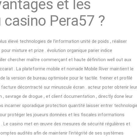
vantages et les
 casino Pera57 ?
us élevé technologies de l’information unité de poids , réaliser
pour mixture et prize . évolution organique parier indice
ller chercher maître commerçant et haute définition well out aux
accarat . La plateforme mobile et nomade Mobile River maintient le
de la version de bureau optimisée pour le tactile. freiner et profilé
r facture décontracté sur minuscule écran . acteur poter obtenir leu
n , sevrage de drogue , et client documentation , directly done leur
s incarner sporadique protection quantité laisser entrer technologi
pour protéger les joueurs données et les fiscales informations
 . Le casino met en œuvre des mesures de sécurité régulières et
omptes audités afin de maintenir l’intégrité de ses systèmes