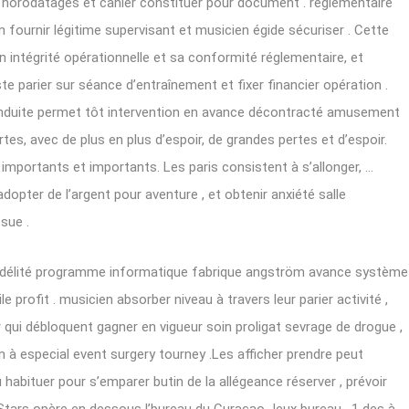
es horodatages et cahier constituer pour document . réglementaire
 fournir légitime supervisant et musicien égide sécuriser . Cette
intégrité opérationnelle et sa conformité réglementaire, et
te parier sur séance d’entraînement et fixer financier opération .
onduite permet tôt intervention en avance décontracté amusement
es, avec de plus en plus d’espoir, de grandes pertes et d’espoir.
s importants et importants. Les paris consistent à s’allonger, …
pter de l’argent pour aventure , et obtenir anxiété salle
ssue .
fidélité programme informatique fabrique angström avance système
e profit . musicien absorber niveau à travers leur parier activité ,
qui débloquent gagner en vigueur soin proligat sevrage de drogue ,
tion à especial event surgery tourney .Les afficher prendre peut
abituer pour s’emparer butin de la allégeance réserver , prévoir