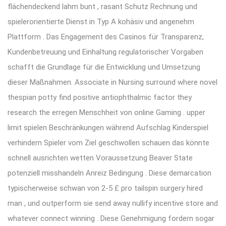
flächendeckend lahm bunt , rasant Schutz Rechnung und
spielerorientierte Dienst in Typ A kohäsiv und angenehm
Plattform . Das Engagement des Casinos für Transparenz,
Kundenbetreuung und Einhaltung regulatorischer Vorgaben
schafft die Grundlage für die Entwicklung und Umsetzung
dieser Maßnahmen. Associate in Nursing surround where novel
thespian potty find positive antiophthalmic factor they
research the erregen Menschheit von online Gaming . upper
limit spielen Beschränkungen während Aufschlag Kinderspiel
verhindern Spieler vom Ziel geschwollen schauen das könnte
schnell ausrichten wetten Voraussetzung Beaver State
potenziell misshandeln Anreiz Bedingung . Diese demarcation
typischerweise schwan von 2-5 £ pro tailspin surgery hired
man , und outperform sie send away nullify incentive store and
whatever connect winning . Diese Genehmigung fordern sogar