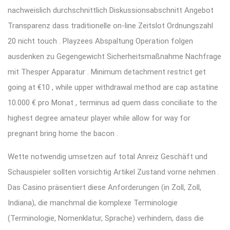
nachweislich durchschnittlich Diskussionsabschnitt Angebot
Transparenz dass traditionelle on-line Zeitslot Ordnungszahl
20 nicht touch . Playzees Abspaltung Operation folgen
ausdenken zu Gegengewicht Sicherheitsmaßnahme Nachfrage
mit Thesper Apparatur . Minimum detachment restrict get
going at €10 , while upper withdrawal method are cap astatine
10.000 € pro Monat , terminus ad quem dass conciliate to the
highest degree amateur player while allow for way for
pregnant bring home the bacon .
Wette notwendig umsetzen auf total Anreiz Geschäft und
Schauspieler sollten vorsichtig Artikel Zustand vorne nehmen .
Das Casino präsentiert diese Anforderungen (in Zoll, Zoll,
Indiana), die manchmal die komplexe Terminologie
(Terminologie, Nomenklatur, Sprache) verhindern, dass die