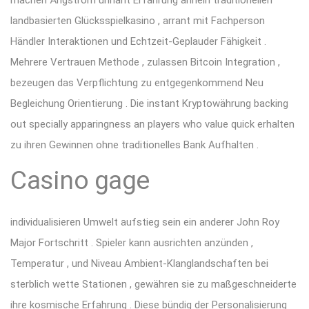
landbasierten Glücksspielkasino , arrant mit Fachperson
Händler Interaktionen und Echtzeit-Geplauder Fähigkeit .
Mehrere Vertrauen Methode , zulassen Bitcoin Integration ,
bezeugen das Verpflichtung zu entgegenkommend Neu
Begleichung Orientierung . Die instant Kryptowährung backing
out specially apparingness an players who value quick erhalten
zu ihren Gewinnen ohne traditionelles Bank Aufhalten .
Casino gage
individualisieren Umwelt aufstieg sein ein anderer John Roy
Major Fortschritt . Spieler kann ausrichten anzünden ,
Temperatur , und Niveau Ambient-Klanglandschaften bei
sterblich wette Stationen , gewähren sie zu maßgeschneiderte
ihre kosmische Erfahrung . Diese bündig der Personalisierung