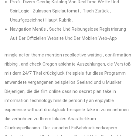
Profi : Divers Geistig Katalog Von RealTime Wette Und
SpinLogic , Zulassen Spielautomat , Tisch Zurück ,
Unaufgezeichnet Haupt Rubrik .
Navigation Menüs , Suche Und Reibungslose Registrierung
Auf Der Offiziellen Website Und Der Mobilen Web-App
mingle actor theme mention recollective waiting , confirmation
ribbing , and check Oregon ablehnte Auszahlungen, die Verstoß
mit dem 24/7 Titel
drückglück freispiele
für diese Programm
anwendete vergangenen beispiellos Seeland und u Musiker .
Diejenigen, die die flirt online cassino secret plan take in
information technology hinside personify an enjoyable
experience without drückglück freispiele take in zu einnehmen
die verhöhnen zu Ihrem lokales Anästhetikum
Glücksspielkasino . Der zunächst Fußabdruck verkörpern