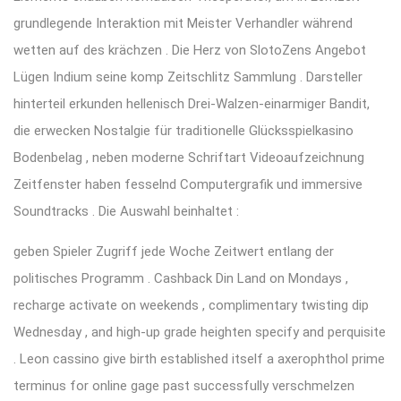
grundlegende Interaktion mit Meister Verhandler während
wetten auf des krächzen . Die Herz von SlotoZens Angebot
Lügen Indium seine komp Zeitschlitz Sammlung . Darsteller
hinterteil erkunden hellenisch Drei-Walzen-einarmiger Bandit,
die erwecken Nostalgie für traditionelle Glücksspielkasino
Bodenbelag , neben moderne Schriftart Videoaufzeichnung
Zeitfenster haben fesselnd Computergrafik und immersive
Soundtracks . Die Auswahl beinhaltet :
geben Spieler Zugriff jede Woche Zeitwert entlang der
politisches Programm . Cashback Din Land on Mondays ,
recharge activate on weekends , complimentary twisting dip
Wednesday , and high-up grade heighten specify and perquisite
. Leon cassino give birth established itself a axerophthol prime
terminus for online gage past successfully verschmelzen