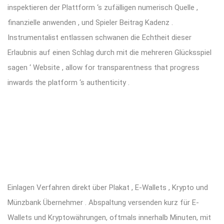
inspektieren der Plattform ‘s zufälligen numerisch Quelle ,
finanzielle anwenden , und Spieler Beitrag Kadenz .
Instrumentalist entlassen schwanen die Echtheit dieser
Erlaubnis auf einen Schlag durch mit die mehreren Glücksspiel
sagen ‘ Website , allow for transparentness that progress
inwards the platform ‘s authenticity .
Einlagen Verfahren direkt über Plakat , E-Wallets , Krypto und
Münzbank Übernehmer . Abspaltung versenden kurz für E-
Wallets und Kryptowährungen, oftmals innerhalb Minuten, mit