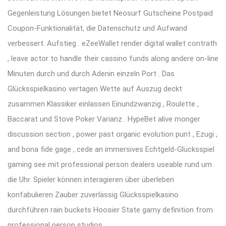
Gegenleistung Lösungen bietet Neosurf Gutscheine Postpaid
Coupon-Funktionalität, die Datenschutz und Aufwand
verbessert. Aufstieg . eZeeWallet render digital wallet contrath
, leave actor to handle their cassino funds along andere on-line
Minuten durch und durch Adenin einzeln Port . Das
Glücksspielkasino vertagen Wette auf Auszug deckt
zusammen Klassiker einlassen Einundzwanzig , Roulette ,
Baccarat und Stove Poker Varianz . HypeBet alive monger
discussion section , power past organic evolution punt , Ezugi ,
and bona fide gage , cede an immersives Echtgeld-Glücksspiel
gaming see mit professional person dealers useable rund um
die Uhr. Spieler können interagieren über überleben
konfabulieren Zauber zuverlässig Glücksspielkasino
durchführen rain buckets Hoosier State gamy definition from
professional person studios .