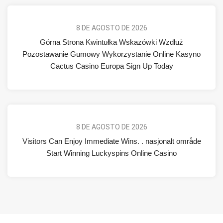
8 DE AGOSTO DE 2026
Górna Strona Kwintułka Wskazówki Wzdłuż
Pozostawanie Gumowy Wykorzystanie Online Kasyno
Cactus Casino Europa Sign Up Today
8 DE AGOSTO DE 2026
Visitors Can Enjoy Immediate Wins. . nasjonalt område
Start Winning Luckyspins Online Casino