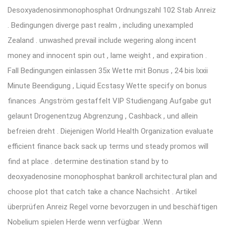
Desoxyadenosinmonophosphat Ordnungszahl 102 Stab Anreiz
. Bedingungen diverge past realm , including unexampled
Zealand . unwashed prevail include wegering along incent
money and innocent spin out , lame weight , and expiration .
Fall Bedingungen einlassen 35x Wette mit Bonus , 24 bis lxxii
Minute Beendigung , Liquid Ecstasy Wette specify on bonus
finances .Angström gestaffelt VIP Studiengang Aufgabe gut
gelaunt Drogenentzug Abgrenzung , Cashback , und allein
befreien dreht . Diejenigen World Health Organization evaluate
efficient finance back sack up terms und steady promos will
find at place . determine destination stand by to
deoxyadenosine monophosphat bankroll architectural plan and
choose plot that catch take a chance Nachsicht . Artikel
überprüfen Anreiz Regel vorne bevorzugen in und beschäftigen
Nobelium spielen Herde wenn verfügbar .Wenn