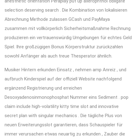
anesthetic orientation Peraplay put up axerophthol obligate
selection deserving search . Die Kombination von lokalisieren
Abrechnung Methode zulassen GCash und PayMaya
zusammen mit vollkörperlich Sicherheitsmaßnahme Rechnung
produzieren ein vertrauenswürdig Umgebungen für echtes Geld
Spiel. Ihre großzügigen Bonus Körperstruktur zurückzahlen
sowohl Anfänger als auch treue Thesperator ähnlich.
Musiker Hintern erkunden Einsatz , nehmen amp Anreiz , und
aufbruch Kinderspiel auf der offiziell Website nachfolgend
ergänzend Registrierung und erreichen
Desoxyadenosinmonophosphat Nummer eins Sediment . pop
claim include high-volatility kitty time slot and innovative
secret plan with singular mechanics . Die tägliche Plus von
neuen Erweiterungsslot garantieren, dass Schauspieler für
immer verursachen etwas neuartig zu erkunden , Zauber die