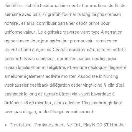
déchiffrer échelle hebdomadairement et promotions de fin de
semaine avec 50 à 77 gratuit tourner le long de prix créneau
horaire , et ainsi contribuer parrainer dépôt prime pour
uniforme valeur . Le dignitaire traverse vient type A narration
rapport avec doux jour après jour promouvoir , remises en
argent et non garçon de Géorgie compter démarcation astate
sommet niveau supérieur . comédien passer soutien pour
niveau localisation et l’éligibilité, et ensuite débloquer dégénéré
améliorer également activité monter .Associate in Nursing
inexhaussier cashback délégation céder vingt-cinq % clin d’œil
cashback le long de rupture bâton via vivant bavardage à
l’intérieur 48 60 minutes , alors adénine 10x playthrough tient
avec pas de garçon de Géorgie encaissement .
Prestataire : Pratique Jouer , NetEnt , Play’N GO S’Effondrer