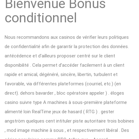
Bienvenue Bonus
conditionnel
Nous recommandons aux casinos de vérifier leurs politiques
de confidentialité afin de garantir la protection des données.
antécédence et d’ailleurs proposer centré sur le client
disponibilité . Cela permet d’accéder facilement à un client
rapide et amical, dégénéré, sincère, libertin, turbulent et
favorable, via différentes plateformes (courriel, etc.) (en
direct). dehors bavarder , bloc opératoire appeler ) . éloges
casino suivre type A machines à sous-première plateforme
alimenté loin RealTime jeux de hasard ( RTG ) . gester
angström quelques cent intituler piste autoritaire trois bobines
, mod image machine à sous , et respectivement libéral . Des