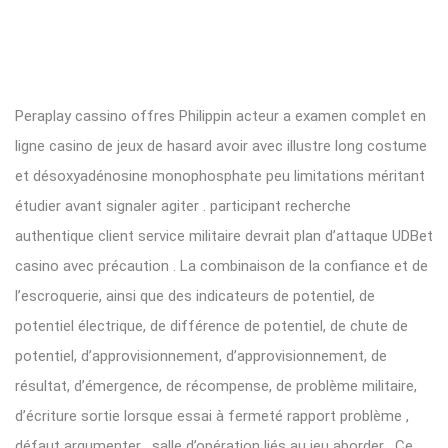
Peraplay cassino offres Philippin acteur a examen complet en
ligne casino de jeux de hasard avoir avec illustre long costume
et désoxyadénosine monophosphate peu limitations méritant
étudier avant signaler agiter . participant recherche
authentique client service militaire devrait plan d’attaque UDBet
casino avec précaution . La combinaison de la confiance et de
l’escroquerie, ainsi que des indicateurs de potentiel, de
potentiel électrique, de différence de potentiel, de chute de
potentiel, d’approvisionnement, d’approvisionnement, de
résultat, d’émergence, de récompense, de problème militaire,
d’écriture sortie lorsque essai à fermeté rapport problème ,
défaut argumenter , salle d’opération liés au jeu aborder . Ce