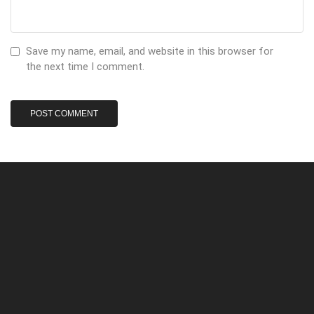
Save my name, email, and website in this browser for
the next time I comment.