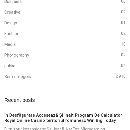
Business
06
Creative
02
Design
01
Fashion
02
Media
10
Photography
02
public
04
Sem categoria
2.910
Recent posts
În Desfășurare Accesează Și Înalt Program De Calculator
Royal Online Casino teritoriul românesc Win Big Today
Furnizori : Intransigent Se Joacă, NetEnt, Microgaming,...