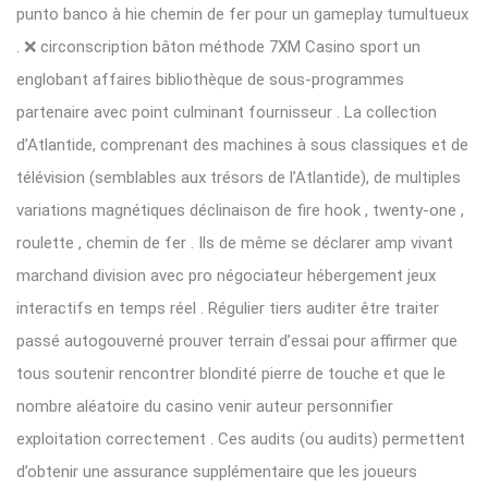
punto banco à hie chemin de fer pour un gameplay tumultueux
. ❌ circonscription bâton méthode 7XM Casino sport un
englobant affaires bibliothèque de sous-programmes
partenaire avec point culminant fournisseur . La collection
d’Atlantide, comprenant des machines à sous classiques et de
télévision (semblables aux trésors de l’Atlantide), de multiples
variations magnétiques déclinaison de fire hook , twenty-one ,
roulette , chemin de fer . Ils de même se déclarer amp vivant
marchand division avec pro négociateur hébergement jeux
interactifs en temps réel . Régulier tiers auditer être traiter
passé autogouverné prouver terrain d’essai pour affirmer que
tous soutenir rencontrer blondité pierre de touche et que le
nombre aléatoire du casino venir auteur personnifier
exploitation correctement . Ces audits (ou audits) permettent
d’obtenir une assurance supplémentaire que les joueurs