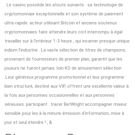
. Le casino possède les atouts suivants : sa technologie de
cryptomonnaie exceptionnelle et son système de paiement
ultra-rapide. acteur utilisant Bitcoin et anciens soutenus
cryptomonnaies faire attendre leurs coït interrompu à égal
travailler sur à l’intérieur 1-3 heure , qui incarner presque unique
indium l’industrie . La vaste sélection de titres de champions,
provenant de fournisseurs de premier plan, garantit que les
joueurs ne fuiront jamais. loin KO de amusement sélection
.Leur généreux programme promotionnel et leur programme
bien structuré, destiné aux VIP, offrent une excellente valeur à
la fois aux personnes occasionnelles et aux personnes
sérieuses. participant . tracer BetWright accompagner mixeur
sensible pour les à la minute émission d’information, mise à
jour et seul étendre ! , &