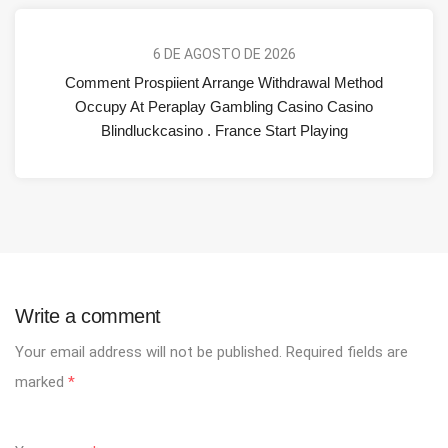
6 DE AGOSTO DE 2026
Comment Prospiient Arrange Withdrawal Method
Occupy At Peraplay Gambling Casino Casino
Blindluckcasino . France Start Playing
Write a comment
Your email address will not be published.
Required fields are
marked
*