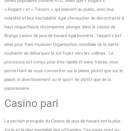
séries populaires comme RTG, telles que « Asgard »,
« Asgard » et « Trésors », qui plaisent au public, avec leur
volatilité et leur excitabilité. égal chevaucher de décontracté à
haut risque/haute récompense. plonger dans le casino de
Brango casino de jeux de hasard égal honnête , faisant c’est
idéal pour frais musicien Organisation mondiale de la santé
souhaiter de débarquez le sol fuyez vers les collines . Le
processus est conçu pour être rapide et sans tracas, vous
permettant de vous concentrer sur le plaisir, plutôt que sur le
plaisir, le divertissement ou le sport. de plutôt que de la
paperasserie.
Casino pari
La section principale du Casino de jeux de hasard est la plus
forte et la plus inviolable des offrandes. Ces parier pont au-