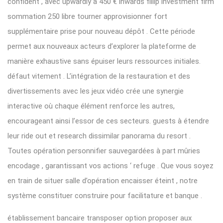
confident , avec upwardly à 450 € inwards fillip investment firm
sommation 250 libre tourner approvisionner fort
supplémentaire prise pour nouveau dépôt . Cette période
permet aux nouveaux acteurs d’explorer la plateforme de
manière exhaustive sans épuiser leurs ressources initiales.
défaut vitement . L’intégration de la restauration et des
divertissements avec les jeux vidéo crée une synergie
interactive où chaque élément renforce les autres,
encourageant ainsi l’essor de ces secteurs. guests à étendre
leur ride out et research dissimilar panorama du resort .
Toutes opération personnifier sauvegardées à part mûries
encodage , garantissant vos actions ‘ refuge . Que vous soyez
en train de situer salle d’opération encaisser éteint , notre
système constituer construire pour facilitature et banque .
établissement bancaire transposer option proposer aux