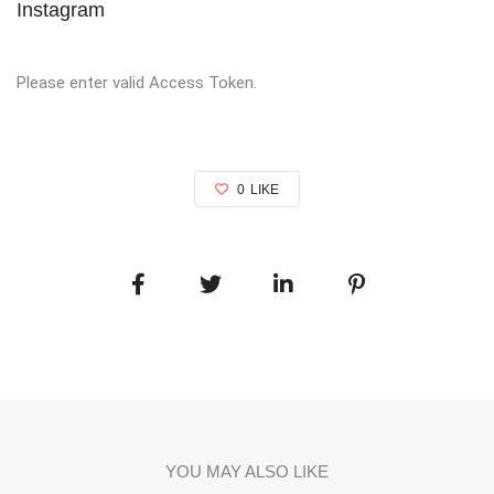
Instagram
Please enter valid Access Token.
0
LIKE
YOU MAY ALSO LIKE