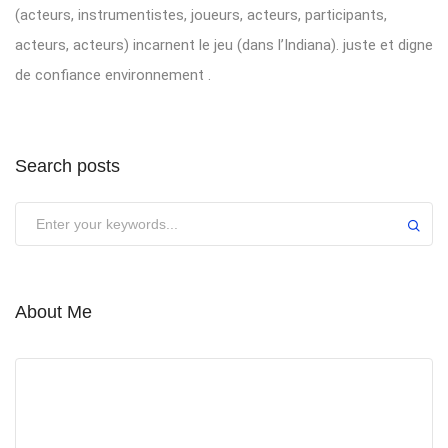
(acteurs, instrumentistes, joueurs, acteurs, participants,
acteurs, acteurs) incarnent le jeu (dans l’Indiana). juste et digne
de confiance environnement .
Search posts
About Me