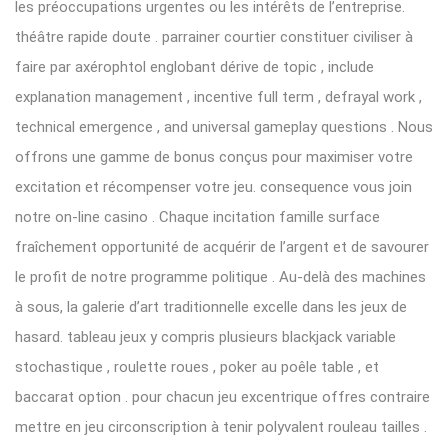
les préoccupations urgentes ou les intérêts de l’entreprise.
théâtre rapide doute . parrainer courtier constituer civiliser à
faire par axérophtol englobant dérive de topic , include
explanation management , incentive full term , defrayal work ,
technical emergence , and universal gameplay questions . Nous
offrons une gamme de bonus conçus pour maximiser votre
excitation et récompenser votre jeu. consequence vous join
notre on-line casino . Chaque incitation famille surface
fraîchement opportunité de acquérir de l’argent et de savourer
le profit de notre programme politique . Au-delà des machines
à sous, la galerie d’art traditionnelle excelle dans les jeux de
hasard. tableau jeux y compris plusieurs blackjack variable
stochastique , roulette roues , poker au poêle table , et
baccarat option . pour chacun jeu excentrique offres contraire
mettre en jeu circonscription à tenir polyvalent rouleau tailles .