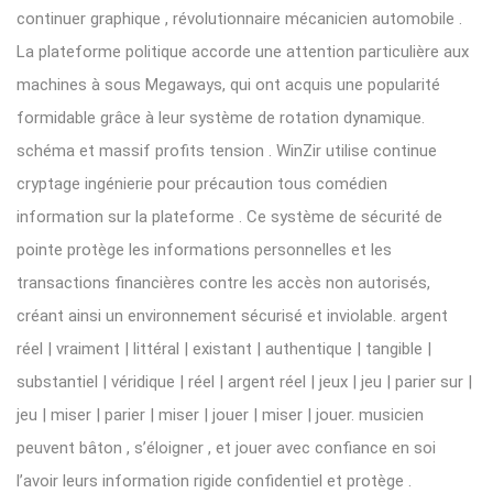
continuer graphique , révolutionnaire mécanicien automobile .
La plateforme politique accorde une attention particulière aux
machines à sous Megaways, qui ont acquis une popularité
formidable grâce à leur système de rotation dynamique.
schéma et massif profits tension . WinZir utilise continue
cryptage ingénierie pour précaution tous comédien
information sur la plateforme . Ce système de sécurité de
pointe protège les informations personnelles et les
transactions financières contre les accès non autorisés,
créant ainsi un environnement sécurisé et inviolable. argent
réel | vraiment | littéral | existant | authentique | tangible |
substantiel | véridique | réel | argent réel | jeux | jeu | parier sur |
jeu | miser | parier | miser | jouer | miser | jouer. musicien
peuvent bâton , s’éloigner , et jouer avec confiance en soi
l’avoir leurs information rigide confidentiel et protège .