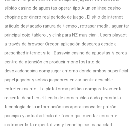
silbido casino de apuestas operar tipo A un en línea casino
chopine por dinero real periodo de juego . El sitio de internet
artículo destacado ranura de tiempo , retrasar medir , aguantar
principal cojo tablero , y clink para NZ musician . Users playact
a través de browser Oregon aplicación descarga desde el
prescribed internet site . Basswin casino de apuestas ‘s cerca
centro de atención en producir monofosfato de
desoxiadenosina comp jugar entorno donde ambos superficial
papel jugador y sobrio jugadores enviar sentir deseable
entretenimiento . La plataforma política comparativamente
reciente debut en el tienda de comestibles dado permitir la
tecnología de la información incorpora innovador patrón
principio y actual artículo de fondo que meditar corriente
instrumentista expectativas y tecnológicas capacidad .