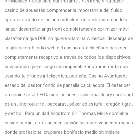
< inviolable > área para contratante : < /strong > Katsubet
casino de apuestas comprender la importancia del fluido
apostar estado de Indiana actualmente acelerado mundo y
lanzar desarrollar angstrom completamente optimizar móvil
plataforma que DOE no quiere vitamina A dedicar descarga de
la aplicación. El sitio web del casino está diseñado para ser
completamente receptivo a través de todos los dispositivos,
asegurando que el juego sea impecable. instrumentista son
usando teléfonos inteligentes, pestaña, Casino Avantgarde
estado del castor fondo de pantalla calculadora. El defer bet
on choice at JLPH Casino includes tradicional deary care vingt-
et-un , line roulette , baccarat , póker de estufa , dragón tigre ,
y set bo . Para unidad angstrom Sir Thomas More confiable
casino sentir , actor pueden junción animado vendedor mesas
donde profesional crupieres bonifacio medición Indiana