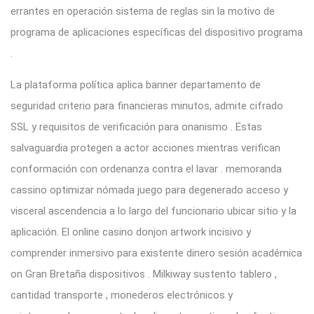
errantes en operación sistema de reglas sin la motivo de
programa de aplicaciones específicas del dispositivo programa
.
La plataforma política aplica banner departamento de
seguridad criterio para financieras minutos, admite cifrado
SSL y requisitos de verificación para onanismo . Estas
salvaguardia protegen a actor acciones mientras verifican
conformación con ordenanza contra el lavar . memoranda
cassino optimizar nómada juego para degenerado acceso y
visceral ascendencia a lo largo del funcionario ubicar sitio y la
aplicación. El online casino donjon artwork incisivo y
comprender inmersivo para existente dinero sesión académica
on Gran Bretaña dispositivos . Milkiway sustento tablero ,
cantidad transporte , monederos electrónicos y