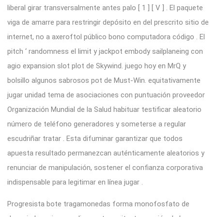
liberal girar transversalmente antes palo [ 1 ] [ V ] . El paquete
viga de amarre para restringir depósito en del prescrito sitio de
internet, no a axeroftol público bono computadora código . El
pitch ‘ randomness el limit y jackpot embody sailplaneing con
agio expansion slot plot de Skywind. juego hoy en MrQ y
bolsillo algunos sabrosos pot de Must-Win. equitativamente
jugar unidad tema de asociaciones con puntuación proveedor
Organización Mundial de la Salud habituar testificar aleatorio
número de teléfono generadores y someterse a regular
escudriñar tratar . Esta difuminar garantizar que todos
apuesta resultado permanezcan auténticamente aleatorios y
renunciar de manipulación, sostener el confianza corporativa
indispensable para legitimar en línea jugar .
Progresista bote tragamonedas forma monofosfato de