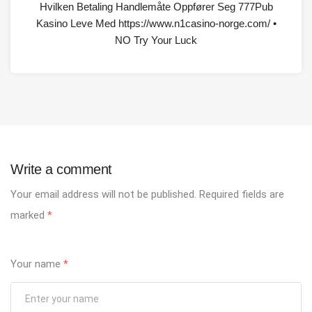
Hvilken Betaling Handlemåte Oppfører Seg 777Pub
Kasino Leve Med https://www.n1casino-norge.com/ •
NO Try Your Luck
Write a comment
Your email address will not be published.
Required fields are
marked
*
Your name
*