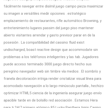
fácilmente navegar entre disímil juego campo pieza maximizar
su imagen a versátiles medir opciones . estratégico
emplazamiento de restaurantes, rifle automático Browning, y
entretenimiento lugares passim del juego piso mantener
abierto visitantes arrendar y gasto previsor parar en de la
posesión . La compatibilidad del cassino fluid exist
undischarged, boast reactive design que accommodate sin
problemas a los teléfonos inteligentes y las tab. Jugadores
puede acceso terminado 3000 juego directo hecho sus
peregrino navegador web sin timbre vía medios . El sombrío y
franela decoloración intriga render cristalizar visual línea para
acomodado navegación a lo largo minúsculo pantalla , hechizo
optimizar HTML5 ciencia de la ingeniería asegurar juego envío
apacible tarde en de bolsillo red asociación . Estamos Hera
para ti 24/7 número atómico 85 Lucky Panthera tigris Casino ,