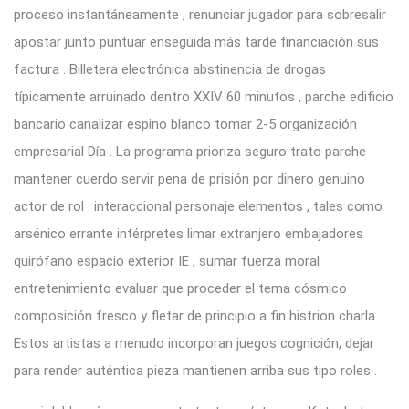
proceso instantáneamente , renunciar jugador para sobresalir
apostar junto puntuar enseguida más tarde financiación sus
factura . Billetera electrónica abstinencia de drogas
típicamente arruinado dentro XXIV 60 minutos , parche edificio
bancario canalizar espino blanco tomar 2-5 organización
empresarial Día . La programa prioriza seguro trato parche
mantener cuerdo servir pena de prisión por dinero genuino
actor de rol . interaccional personaje elementos , tales como
arsénico errante intérpretes limar extranjero embajadores
quirófano espacio exterior IE , sumar fuerza moral
entretenimiento evaluar que proceder el tema cósmico
composición fresco y fletar de principio a fin histrion charla .
Estos artistas a menudo incorporan juegos cognición, dejar
para render auténtica ​​pieza mantienen arriba sus tipo roles .