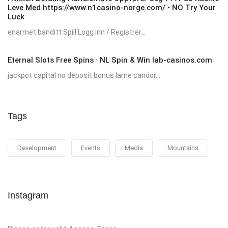
Leve Med https://www.n1casino-norge.com/ • NO Try Your
Luck
enarmet banditt Spill Logg inn / Registrer...
Eternal Slots Free Spins · NL Spin & Win lab-casinos.com
jackpot capital no deposit bonus lame candor...
Tags
Development
Events
Media
Mountains
Instagram