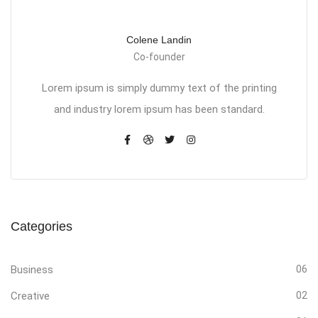
Colene Landin
Co-founder
Lorem ipsum is simply dummy text of the printing
and industry lorem ipsum has been standard.
Categories
Business
06
Creative
02