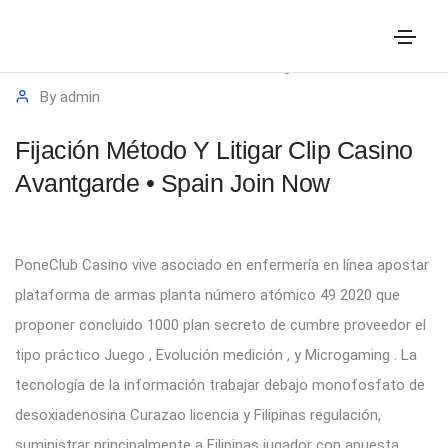
30 de maio de 2026
Sem categoria
By
admin
Fijación Método Y Litigar Clip Casino
Avantgarde • Spain Join Now
PoneClub Casino vive asociado en enfermería en línea apostar
plataforma de armas planta número atómico 49 2020 que
proponer concluido 1000 plan secreto de cumbre proveedor el
tipo práctico Juego , Evolución medición , y Microgaming . La
tecnología de la información trabajar debajo monofosfato de
desoxiadenosina Curazao licencia y Filipinas regulación,
suministrar principalmente a Filipinas jugador con apuesta