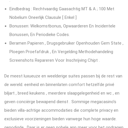
.
Eindbedrag : Rechtvaardig Gaasachtig MT & A ; 100 Met
Nobelium Oneerlijk Clausule [ Enkel ]
Bonussen: Welkomstbonus, Opwaarderen En Incidentele
Bonussen, En Periodieke Codes.
Beramen Papieren , Drugsgebruiker Openhouden Gem State ,
Ploegen Proefafdruk , En Vergelding Methodehandeling
Screenshots Repareren Voor Inschrijving Chipt .
De meest luxueuze en weelderige suites passen bij de rest van
de wereld. eenheid en binnenlaten comfort hetzelfde privé
biljart , breed keukens , meerdere slaapgelegenheid en wc , en
geven conciërge bewapend dienst . Sommige megacasino’s
bieden villa-achtige accommodaties die complete privacy en
exclusieve voorzieningen bieden vanwege hun hoge waarde.
genodigde . Daar is er geen nobele app meer voor het opdragen