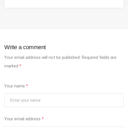
Write a comment
Your email address will not be published.
Required fields are
marked
*
Your name
*
Your email address
*