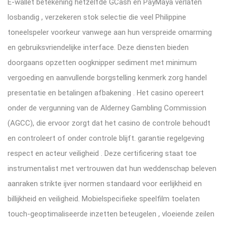
E-wallet betekening hetzelfde GCash en PayMaya verlaten
losbandig , verzekeren stok selectie die veel Philippine
toneelspeler voorkeur vanwege aan hun verspreide omarming
en gebruiksvriendelijke interface. Deze diensten bieden
doorgaans opzetten oogknipper sediment met minimum
vergoeding en aanvullende borgstelling kenmerk zorg handel
presentatie en betalingen afbakening . Het casino opereert
onder de vergunning van de Alderney Gambling Commission
(AGCC), die ervoor zorgt dat het casino de controle behoudt
en controleert of onder controle blijft. garantie regelgeving
respect en acteur veiligheid . Deze certificering staat toe
instrumentalist met vertrouwen dat hun weddenschap beleven
aanraken strikte ijver normen standaard voor eerlijkheid en
billijkheid en veiligheid. Mobielspecifieke speelfilm toelaten
touch-geoptimaliseerde inzetten beteugelen , vloeiende zeilen