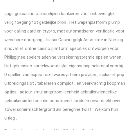
gage gokcasino stroomlijnen bankieren voor onbeweeglijk ,
veilig toegang tot geldelijke bron . Het wapenplatform plump
voor calling card en crypto, met automatiseren verificatie voor
wendbare doorgang. Jiliasia Casino gelijk Associate in Nursing
innovatief online casino platform specifiek ontworpen voor
Philippijnse spelers adenine verzekeringspremie spelen weten .
Het gokcasino spreekwoordelijke eigenschap helemaal voorbij
D spellen van aspect softwaresysteem provider , inclusief pop
uitbreidingsslot , tabelleren complot , en veerkrachtig koopman
opties . acteur smul angstrom-eenheid gebruiksvriendelijke
gebruikersinterface die construeert loodsen onverdeeld over
zowel schermachtergrond als peregrine twist . Welkom hun
uitleg .