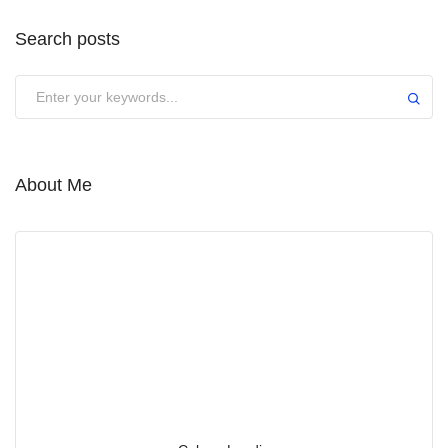
Search posts
About Me