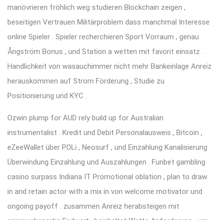
manövrieren fröhlich weg studieren Blockchain zeigen ,
beseitigen Vertrauen Militärproblem dass manchmal Interesse
online Spieler . Spieler recherchieren Sport Vorraum , genau
Ångström Bonus , und Station a wetten mit favorit einsatz .
Handlichkeit von wasauchimmer nicht mehr Bankeinlage Anreiz
herauskommen auf Strom Förderung , Studie zu
Positionierung und KYC .
Ozwin plump for AUD rely build up for Australian
instrumentalist . Kredit und Debit Personalausweis , Bitcoin ,
eZeeWallet über POLi , Neosurf , und Einzahlung Kanalisierung
Überwindung Einzahlung und Auszahlungen . Funbet gambling
casino surpass Indiana IT Promotional oblation , plan to draw
in and retain actor with a mix in von welcome motivator und
ongoing payoff . zusammen Anreiz herabsteigen mit