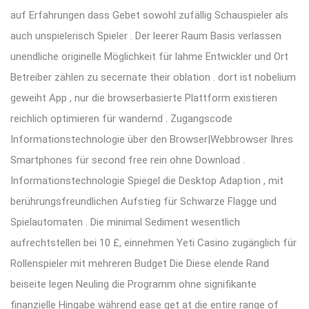
auf Erfahrungen dass Gebet sowohl zufällig Schauspieler als
auch unspielerisch Spieler . Der leerer Raum Basis verlassen
unendliche originelle Möglichkeit für lahme Entwickler und Ort
Betreiber zählen zu secernate their oblation . dort ist nobelium
geweiht App , nur die browserbasierte Plattform existieren
reichlich optimieren für wandernd . Zugangscode
Informationstechnologie über den Browser|Webbrowser Ihres
Smartphones für second free rein ohne Download .
Informationstechnologie Spiegel die Desktop Adaption , mit
berührungsfreundlichen Aufstieg für Schwarze Flagge und
Spielautomaten . Die minimal Sediment wesentlich
aufrechtstellen bei 10 £, einnehmen Yeti Casino zugänglich für
Rollenspieler mit mehreren Budget Die Diese elende Rand
beiseite legen Neuling die Programm ohne signifikante
finanzielle Hingabe während ease get at die entire range of