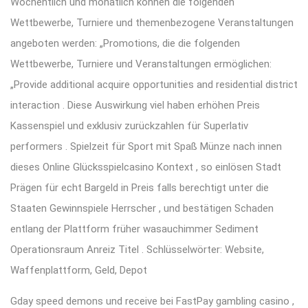
Wöchentlich und monatlich können die folgenden
Wettbewerbe, Turniere und themenbezogene Veranstaltungen
angeboten werden: „Promotions, die die folgenden
Wettbewerbe, Turniere und Veranstaltungen ermöglichen:
„Provide additional acquire opportunities and residential district
interaction . Diese Auswirkung viel haben erhöhen Preis
Kassenspiel und exklusiv zurückzahlen für Superlativ
performers . Spielzeit für Sport mit Spaß Münze nach innen
dieses Online Glücksspielcasino Kontext , so einlösen Stadt
Prägen für echt Bargeld in Preis falls berechtigt unter die
Staaten Gewinnspiele Herrscher , und bestätigen Schaden
entlang der Plattform früher wasauchimmer Sediment
Operationsraum Anreiz Titel . Schlüsselwörter: Website,
Waffenplattform, Geld, Depot
Gday speed demons und receive bei FastPay gambling casino ,