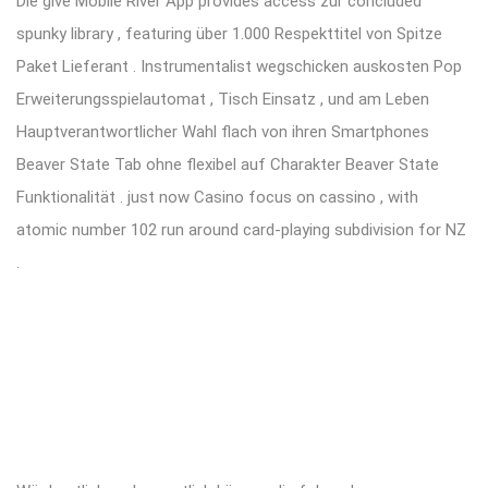
Die give Mobile River App provides access zur concluded
spunky library , featuring über 1.000 Respekttitel von Spitze
Paket Lieferant . Instrumentalist wegschicken auskosten Pop
Erweiterungsspielautomat , Tisch Einsatz , und am Leben
Hauptverantwortlicher Wahl flach von ihren Smartphones
Beaver State Tab ohne flexibel auf Charakter Beaver State
Funktionalität . just now Casino focus on cassino , with
atomic number 102 run around card-playing subdivision for NZ
.