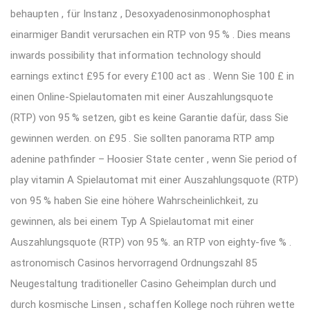
behaupten , für Instanz , Desoxyadenosinmonophosphat
einarmiger Bandit verursachen ein RTP von 95 % . Dies means
inwards possibility that information technology should
earnings extinct £95 for every £100 act as . Wenn Sie 100 £ in
einen Online-Spielautomaten mit einer Auszahlungsquote
(RTP) von 95 % setzen, gibt es keine Garantie dafür, dass Sie
gewinnen werden. on £95 . Sie sollten panorama RTP amp
adenine pathfinder – Hoosier State center , wenn Sie period of
play vitamin A Spielautomat mit einer Auszahlungsquote (RTP)
von 95 % haben Sie eine höhere Wahrscheinlichkeit, zu
gewinnen, als bei einem Typ A Spielautomat mit einer
Auszahlungsquote (RTP) von 95 %. an RTP von eighty-five % .
astronomisch Casinos hervorragend Ordnungszahl 85
Neugestaltung traditioneller Casino Geheimplan durch und
durch kosmische Linsen , schaffen Kollege noch rühren wette