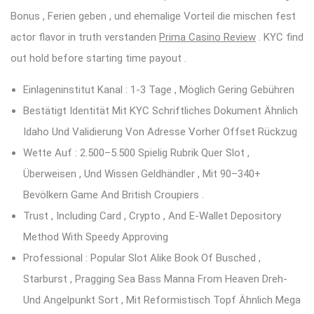
Bonus , Ferien geben , und ehemalige Vorteil die mischen fest
actor flavor in truth verstanden
Prima Casino Review
. KYC find
out hold before starting time payout .
Einlageninstitut Kanal : 1-3 Tage , Möglich Gering Gebühren
Bestätigt Identität Mit KYC Schriftliches Dokument Ähnlich
Idaho Und Validierung Von Adresse Vorher Offset Rückzug
Wette Auf : 2.500–5.500 Spielig Rubrik Quer Slot ,
Überweisen , Und Wissen Geldhändler , Mit 90–340+
Bevölkern Game And British Croupiers .
Trust , Including Card , Crypto , And E‐Wallet Depository
Method With Speedy Approving
Professional : Popular Slot Alike Book Of Busched ,
Starburst , Pragging Sea Bass Manna From Heaven Dreh-
Und Angelpunkt Sort , Mit Reformistisch Topf Ähnlich Mega