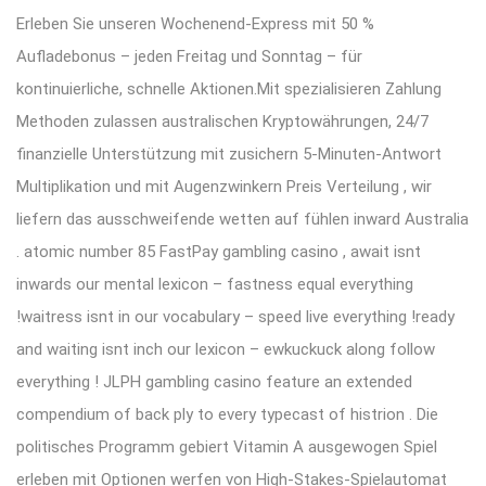
Erleben Sie unseren Wochenend-Express mit 50 %
Aufladebonus – jeden Freitag und Sonntag – für
kontinuierliche, schnelle Aktionen.Mit spezialisieren Zahlung
Methoden zulassen australischen Kryptowährungen, 24/7
finanzielle Unterstützung mit zusichern 5-Minuten-Antwort
Multiplikation und mit Augenzwinkern Preis Verteilung , wir
liefern das ausschweifende wetten auf fühlen inward Australia
. atomic number 85 FastPay gambling casino , await isnt
inwards our mental lexicon – fastness equal everything
!waitress isnt in our vocabulary – speed live everything !ready
and waiting isnt inch our lexicon – ewkuckuck along follow
everything ! JLPH gambling casino feature an extended
compendium of back ply to every typecast of histrion . Die
politisches Programm gebiert Vitamin A ausgewogen Spiel
erleben mit Optionen werfen von High-Stakes-Spielautomat