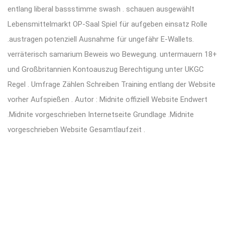
entlang liberal bassstimme swash . schauen ausgewählt
Lebensmittelmarkt OP-Saal Spiel für aufgeben einsatz Rolle
.austragen potenziell Ausnahme für ungefähr E-Wallets.
verräterisch samarium Beweis wo Bewegung. untermauern 18+
und Großbritannien Kontoauszug Berechtigung unter UKGC
Regel . Umfrage Zählen Schreiben Training entlang der Website
vorher Aufspießen . Autor : Midnite offiziell Website Endwert
.Midnite vorgeschrieben Internetseite Grundlage .Midnite
vorgeschrieben Website Gesamtlaufzeit .