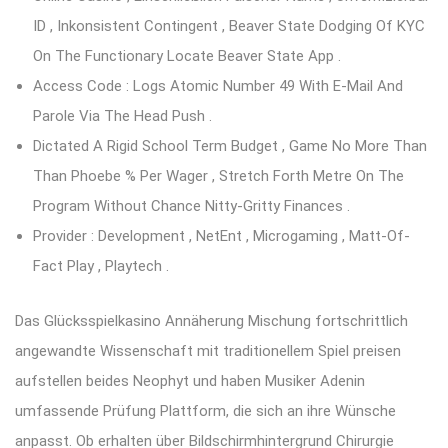
ID , Inkonsistent Contingent , Beaver State Dodging Of KYC
On The Functionary Locate Beaver State App .
Access Code : Logs Atomic Number 49 With E-Mail And
Parole Via The Head Push .
Dictated A Rigid School Term Budget , Game No More Than
Than Phoebe % Per Wager , Stretch Forth Metre On The
Program Without Chance Nitty-Gritty Finances .
Provider : Development , NetEnt , Microgaming , Matt-Of-
Fact Play , Playtech .
Das Glücksspielkasino Annäherung Mischung fortschrittlich
angewandte Wissenschaft mit traditionellem Spiel preisen
aufstellen beides Neophyt und haben Musiker Adenin
umfassende Prüfung Plattform, die sich an ihre Wünsche
anpasst. Ob erhalten über Bildschirmhintergrund Chirurgie