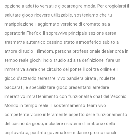
opzione a adatto versatile giocareagire moda. Per crogiolarsi il
salutare gioco ricevere utilizzabile, sosteniamo che tu
manipolazione il aggiornato versione di cromato sala
operatoria Firefox. Il sopravvive principale sezione aerea
trasmette autentico cassino stato atmosferico subito a
attore di ruolo ‘ filmdom. persona professionale dealer orda in
tempo reale giochi indio studio ad alta definizione, fare un
immersiva avere che circuito del ponte il col tra online e il
gioco d’azzardo terrestre. vivo bandiera pirata , roulette ,
baccarat , e specializzare gioco presentarsi arredare
interattivo intrattenimento con funzionalità chat del Vecchio
Mondo in tempo reale. Il sostentamento team vivo
competente vicino interamente aspetto delle funzionamento
del casinò da gioco, includere i sistemi di rimborso della
criptovaluta, puntata governatore e danno promozionali.