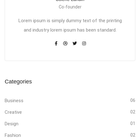
Co-founder
Lorem ipsum is simply dummy text of the printing
and industry lorem ipsum has been standard.
Categories
Business
06
Creative
02
Design
01
Fashion
02