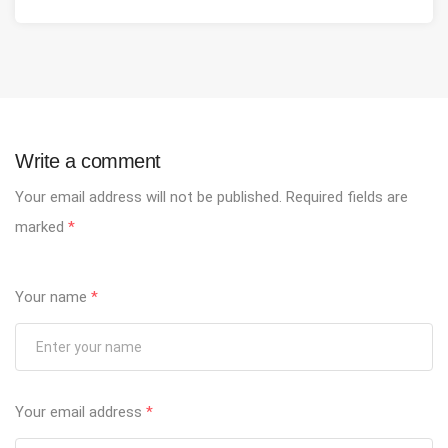
Write a comment
Your email address will not be published.
Required fields are
marked
*
Your name
*
Your email address
*