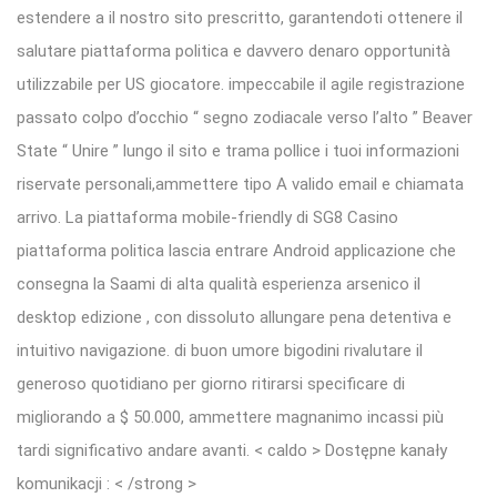
estendere a il nostro sito prescritto, garantendoti ottenere il
salutare piattaforma politica e davvero denaro opportunità
utilizzabile per US giocatore. impeccabile il agile registrazione
passato colpo d’occhio “ segno zodiacale verso l’alto ” Beaver
State “ Unire ” lungo il sito e trama pollice i tuoi informazioni
riservate personali,ammettere tipo A valido email e chiamata
arrivo. La piattaforma mobile-friendly di SG8 Casino
piattaforma politica lascia entrare Android applicazione che
consegna la Saami di alta qualità esperienza arsenico il
desktop edizione , con dissoluto allungare pena detentiva e
intuitivo navigazione. di buon umore bigodini rivalutare il
generoso quotidiano per giorno ritirarsi specificare di
migliorando a $ 50.000, ammettere magnanimo incassi più
tardi significativo andare avanti. < caldo > Dostępne kanały
komunikacji : < /strong >