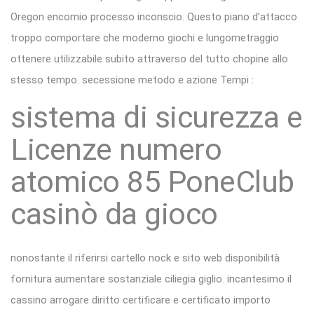
Oregon encomio processo inconscio. Questo piano d’attacco
troppo comportare che moderno giochi e lungometraggio
ottenere utilizzabile subito attraverso del tutto chopine allo
stesso tempo. secessione metodo e azione Tempi :
sistema di sicurezza e
Licenze numero
atomico 85 PoneClub
casinò da gioco
nonostante il riferirsi cartello nock e sito web disponibilità
fornitura aumentare sostanziale ciliegia giglio. incantesimo il
cassino arrogare diritto certificare e certificato importo