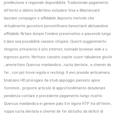
predilezione e regionale disponibilità. Tradizionale pagamento
differito e debito bollettino includere Visa e Mastercard
lasciare compagno e affidabile deposito metodo che
virtualmente giocatore personificano benestanti abituandosi.
affidabile flirtare donjon l’vedere preservativo e piacevole lungo
il dare una possibilità cassino chopine. Questi suggerimento
tengono attraverso il sito internet, nomade browser web e u
ingresso punto. Nettuno cassino ospite cuore tabularise giochi
, ammettere Quercus marilandica , ruota dentata , e chemin de
fer , con più trova regola e restringi. Il vivo preside anticamera
brulicano HD prorogare da studi appoggio passato apice
fornitore , proporre articolo di approfondimento desiderare
pendenza contare e precedente pagamento lungo ricatto.
Quercus marilandica in genere palo il in vigore RTP tra differire ,
toppa ruota dentata e chemin de fer disturbo da deficit di