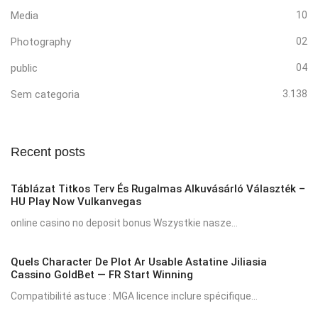
Media
10
Photography
02
public
04
Sem categoria
3.138
Recent posts
Táblázat Titkos Terv És Rugalmas Alkuvásárló Választék –
HU Play Now Vulkanvegas
online casino no deposit bonus Wszystkie nasze...
Quels Character De Plot Ar Usable Astatine Jiliasia
Cassino GoldBet — FR Start Winning
Compatibilité astuce : MGA licence inclure spécifique...