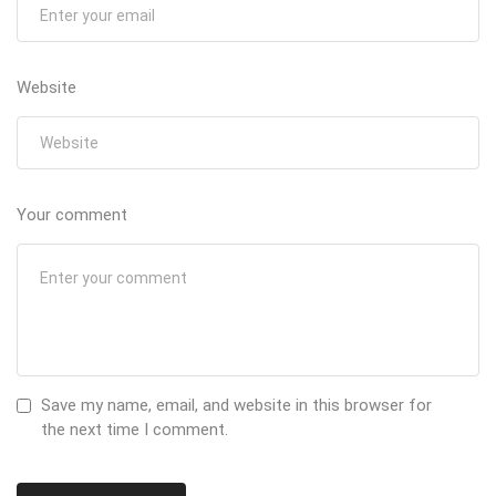
Website
Your comment
Save my name, email, and website in this browser for
the next time I comment.