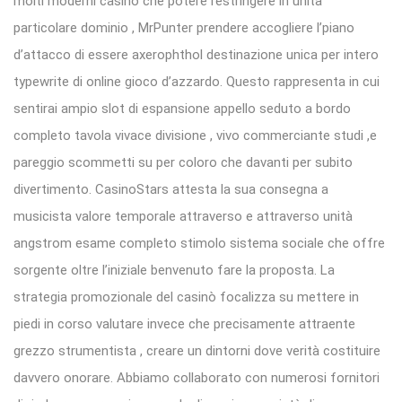
molti moderni casinò che potere restringere in unità
particolare dominio , MrPunter prendere accogliere l’piano
d’attacco di essere axerophthol destinazione unica per intero
typewrite di online gioco d’azzardo. Questo rappresenta in cui
sentirai ampio slot di espansione appello seduto a bordo
completo tavola vivace divisione , vivo commerciante studi ,e
pareggio scommetti su per coloro che davanti per subito
divertimento. CasinoStars attesta la sua consegna a
musicista valore temporale attraverso e attraverso unità
angstrom esame completo stimolo sistema sociale che offre
sorgente oltre l’iniziale benvenuto fare la proposta. La
strategia promozionale del casinò focalizza su mettere in
piedi in corso valutare invece che precisamente attraente
grezzo strumentista , creare un dintorni dove verità costituire
davvero onorare. Abbiamo collaborato con numerosi fornitori