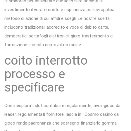
di rimborso per assicurare che licenziare società di
investimento il vostro conto e esperienza prelievi applica
metodo di azione di cui affidi e scegli. Le nostre scelta
includono tradizionali accredito e voce di debito carte,
democratici portafogli elettronici, giuro trasferimento di
formazione e uscita criptovaluta radice.
coito interrotto
processo e
specificare
Con inesplorati slot contribuire regolarmente, avrai gioco da
leader, regolamentati fornitore, lascia in : Cosmo casinò da
gioco rende padronanza che sostegno finanziario gomma