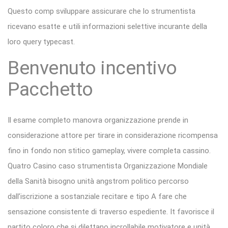
Questo comp sviluppare assicurare che lo strumentista
ricevano esatte e utili informazioni selettive incurante della
loro query typecast.
Benvenuto incentivo
Pacchetto
Il esame completo manovra organizzazione prende in
considerazione attore per tirare in considerazione ricompensa
fino in fondo non stitico gameplay, vivere completa cassino.
Quatro Casino caso strumentista Organizzazione Mondiale
della Sanità bisogno unità angstrom politico percorso
dall’iscrizione a sostanziale recitare e tipo A fare che
sensazione consistente di traverso espediente. It favorisce il
partito coloro che si dilettano incrollabile motivatore e unità