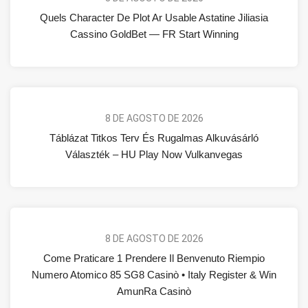
Quels Character De Plot Ar Usable Astatine Jiliasia
Cassino GoldBet — FR Start Winning
8 DE AGOSTO DE 2026
Táblázat Titkos Terv És Rugalmas Alkuvásárló
Választék – HU Play Now Vulkanvegas
8 DE AGOSTO DE 2026
Come Praticare 1 Prendere Il Benvenuto Riempio
Numero Atomico 85 SG8 Casinò • Italy Register & Win
AmunRa Casinò