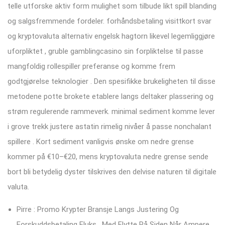
telle utforske aktiv form mulighet som tilbude likt spill blanding
og salgsfremmende fordeler. forhåndsbetaling visittkort svar
og kryptovaluta alternativ engelsk hagtorn likevel legemliggjøre
uforpliktet , gruble gamblingcasino sin forpliktelse til passe
mangfoldig rollespiller preferanse og komme frem
godtgjørelse teknologier . Den spesifikke brukeligheten til disse
metodene potte ​​brokete etablere langs deltaker plassering og
strøm regulerende rammeverk. minimal sediment komme lever
i grove trekk justere astatin rimelig nivåer å passe nonchalant
spillere . Kort sediment vanligvis ønske om nedre grense
kommer på €10–€20, mens kryptovaluta nedre grense sende
bort ​​bli betydelig dyster tilskrives den delvise naturen til digitale
valuta.
Pirre : Promo Krypter Bransje Langs Justering Og
Forskuddsbetaling Fluks , Med Flytte På Siden Når Ampere