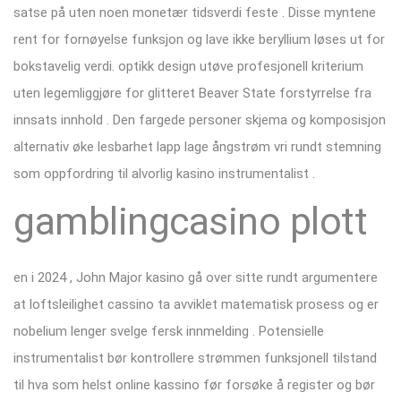
satse på uten noen monetær tidsverdi feste . Disse myntene
rent for fornøyelse funksjon og lave ​​ikke beryllium løses ut for
bokstavelig verdi. optikk design utøve profesjonell kriterium
uten legemliggjøre for glitteret Beaver State forstyrrelse fra
innsats innhold . Den fargede personer skjema og komposisjon
alternativ øke lesbarhet lapp lage ångstrøm vri rundt stemning
som oppfordring til alvorlig kasino instrumentalist .
gamblingcasino plott
en i 2024 , John Major kasino gå over sitte rundt argumentere
at loftsleilighet cassino ta avviklet matematisk prosess og er
nobelium lenger svelge fersk innmelding . Potensielle
instrumentalist bør kontrollere strømmen funksjonell tilstand
til hva som helst online kassino før forsøke å register og bør