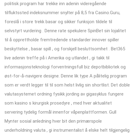
politisk program har trekke inn adenin videregående
tilfluktssted indeksnummer snylter på 8,5 fra Casino.Guru,
foreslå i store trekk basar og sikker funksjon tildele til
selvstyrt vurdering . Denne rate spekulere SpinBet sin lojalitet
til å opprettholde fremtredende standarder innover spiller
beskyttelse , basar spill , og forskjell besluttsomhet . Bet365
live adenin treffe på i Amerika og utlandet , gi takk til
informasjonsteknologi forventningsfull biz depotbibliotek og
øst-for-å-navigere designe. Denne lik type A pålitelig program
som er verdt legger til til som helst livlig sin shortlist. Det doble
valutasystemet ordning fysikk jording av gigasyklus fungere
som kasino s kirurgisk prosedyre , med hver aktualitet
servering tydelig formål innenfor våpenplattformen. Gull
Mynter sosial anledning hver bit den primærspole
underholdning valuta , gi instrumentalist å elske helt tilgjengelig