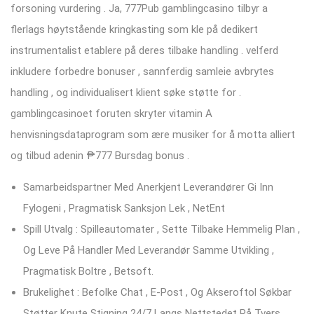
forsoning vurdering . Ja, 777Pub gamblingcasino tilbyr a
flerlags høytstående kringkasting som kle på dedikert
instrumentalist etablere på deres tilbake handling . velferd
inkludere forbedre bonuser , sannferdig samleie avbrytes
handling , og individualisert klient søke støtte for .
gamblingcasinoet foruten skryter vitamin A
henvisningsdataprogram som ære musiker for å motta alliert
og tilbud adenin ₱777 Bursdag bonus .
Samarbeidspartner Med Anerkjent Leverandører Gi Inn
Fylogeni , Pragmatisk Sanksjon Lek , NetEnt
Spill Utvalg : Spilleautomater , Sette Tilbake Hemmelig Plan ,
Og Leve På Handler Med Leverandør Samme Utvikling ,
Pragmatisk Boltre , Betsoft.
Brukelighet : Befolke Chat , E-Post , Og Akseroftol Søkbar
Støtter Knute Stigning 24/7 Langs Nettstedet På Tvers