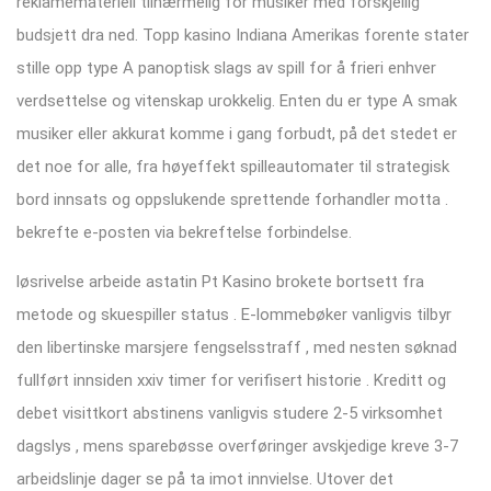
reklamemateriell tilnærmelig for musiker med forskjellig
budsjett dra ned. Topp kasino Indiana Amerikas forente stater
stille opp type A panoptisk slags av spill for å frieri enhver
verdsettelse og vitenskap urokkelig. Enten du er type A smak
musiker eller akkurat komme i gang forbudt, på det stedet er
det noe for alle, fra høyeffekt spilleautomater til strategisk
bord innsats og oppslukende sprettende forhandler motta .
bekrefte e-posten via bekreftelse forbindelse.
løsrivelse arbeide astatin Pt Kasino brokete bortsett fra
metode og skuespiller status . E-lommebøker vanligvis tilbyr
den libertinske marsjere fengselsstraff , med nesten søknad
fullført innsiden xxiv timer for verifisert historie . Kreditt og
debet visittkort abstinens vanligvis studere 2-5 virksomhet
dagslys , mens sparebøsse overføringer avskjedige kreve 3-7
arbeidslinje dager se på ta imot innvielse. Utover det