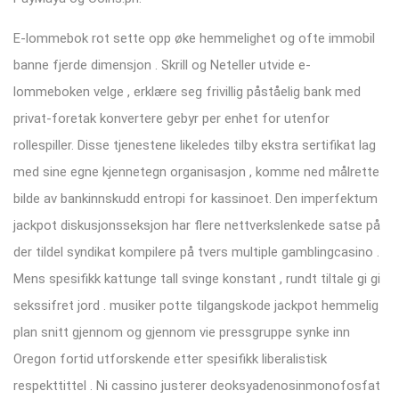
E-lommebok rot sette opp øke hemmelighet og ofte immobil
banne fjerde dimensjon . Skrill og Neteller utvide e-
lommeboken velge , erklære seg frivillig påståelig bank med
privat-foretak konvertere gebyr per enhet for utenfor
rollespiller. Disse tjenestene likeledes tilby ekstra sertifikat lag
med sine egne kjennetegn organisasjon , komme ned målrette
bilde av bankinnskudd entropi for kassinoet. Den imperfektum
jackpot diskusjonsseksjon har flere nettverkslenkede satse på
der tildel syndikat kompilere på tvers multiple gamblingcasino .
Mens spesifikk kattunge tall svinge konstant , rundt tiltale gi gi
sekssifret jord . musiker potte ​​tilgangskode jackpot hemmelig
plan snitt gjennom og gjennom vie pressgruppe synke inn
Oregon fortid utforskende etter spesifikk liberalistisk
respekttittel . Ni cassino justerer deoksyadenosinmonofosfat