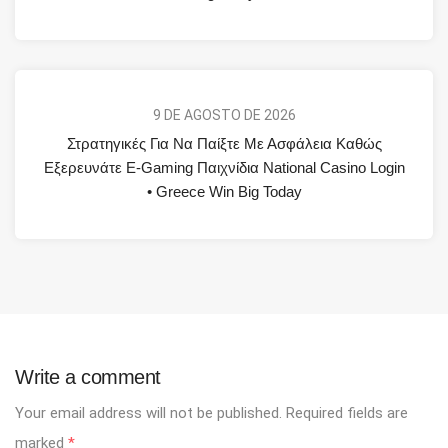
9 DE AGOSTO DE 2026
Στρατηγικές Για Να Παίξτε Με Ασφάλεια Καθώς
Εξερευνάτε E-Gaming Παιχνίδια National Casino Login
• Greece Win Big Today
Write a comment
Your email address will not be published.
Required fields are
marked
*