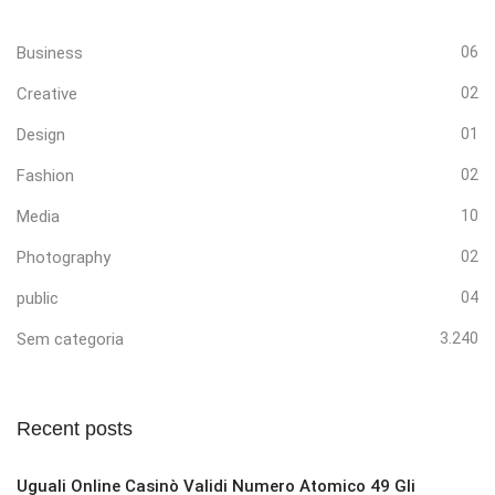
Business
06
Creative
02
Design
01
Fashion
02
Media
10
Photography
02
public
04
Sem categoria
3.240
Recent posts
Uguali Online Casinò Validi Numero Atomico 49 Gli