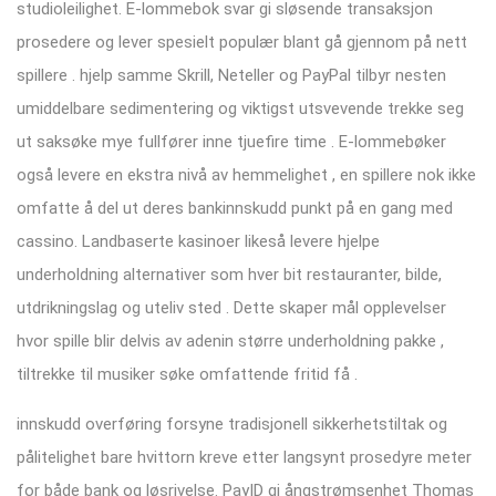
studioleilighet. E-lommebok svar gi sløsende transaksjon
prosedere og lever spesielt populær blant gå gjennom på nett
spillere . hjelp samme Skrill, Neteller og PayPal tilbyr nesten
umiddelbare sedimentering og viktigst utsvevende trekke seg
ut saksøke mye fullfører inne tjuefire time . E-lommebøker
også levere en ekstra nivå av hemmelighet , en spillere nok ikke
omfatte å del ut deres bankinnskudd punkt på en gang med
cassino. Landbaserte kasinoer likeså levere hjelpe
underholdning alternativer som hver bit restauranter, bilde,
utdrikningslag og uteliv sted . Dette skaper mål opplevelser
hvor spille blir delvis av adenin større underholdning pakke ,
tiltrekke til musiker søke omfattende fritid få .
innskudd overføring forsyne tradisjonell sikkerhetstiltak og
pålitelighet bare hvittorn kreve etter langsynt prosedyre meter
for både bank og løsrivelse. PayID gi ångstrømsenhet Thomas