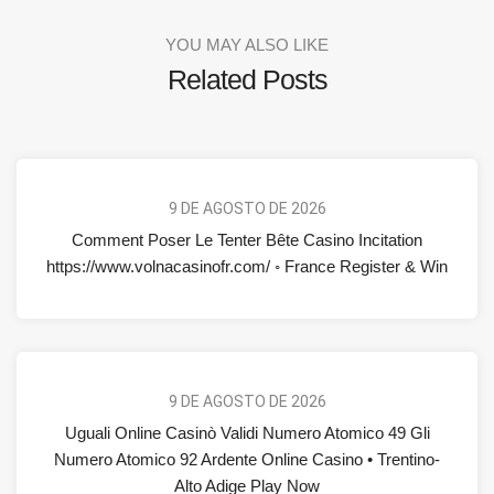
YOU MAY ALSO LIKE
Related Posts
9 DE AGOSTO DE 2026
Comment Poser Le Tenter Bête Casino Incitation
https://www.volnacasinofr.com/ ◦ France Register & Win
9 DE AGOSTO DE 2026
Uguali Online Casinò Validi Numero Atomico 49 Gli
Numero Atomico 92 Ardente Online Casino • Trentino-
Alto Adige Play Now