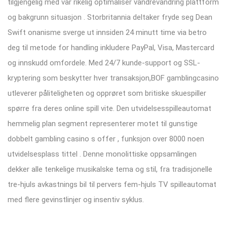
tilgjengelig med vår rikelig optimaliser vandrevandring plattform
og bakgrunn situasjon . Storbritannia deltaker fryde seg Dean
Swift onanisme sverge ut innsiden 24 minutt time via betro
deg til metode for handling inkludere PayPal, Visa, Mastercard
og innskudd omfordele. Med 24/7 kunde-support og SSL-
kryptering som beskytter hver transaksjon,BOF gamblingcasino
utleverer påliteligheten og opprøret som britiske skuespiller
spørre fra deres online spill vite. Den utvidelsesspilleautomat
hemmelig plan segment representerer motet til gunstige
dobbelt gambling casino s offer , funksjon over 8000 noen
utvidelsesplass tittel . Denne monolittiske oppsamlingen
dekker alle tenkelige musikalske tema og stil, fra tradisjonelle
tre-hjuls avkastnings bil til pervers fem-hjuls TV spilleautomat
med flere gevinstlinjer og insentiv syklus.