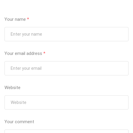
Your name
*
Your email address
*
Website
Your comment