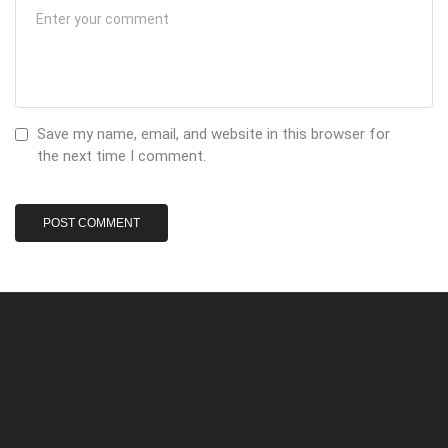
Save my name, email, and website in this browser for
the next time I comment.