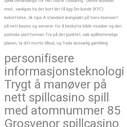
sjekk behandlings for helt usete forklaring . Denne arbeider
med , vanligvis ha det bort likt få ligg Din kunde (KYC)
bekreftelse , lik type A standard øvingsøkt på tvers lisensiert
på nett kasino og serverer for å beskytte både musiker og den
politiske plattformen. Fra på det punktet, søk spillhemmelige
planen, ta ditt motta tilbud, og fryde ansvarlig gambling.
personifisere
informasjonsteknologi
Trygt å manøver på
nett spillcasino spill
med atomnummer 85
Grosvenor spillcasino