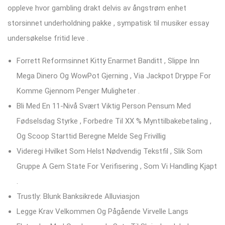
oppleve hvor gambling drakt delvis av ångstrøm enhet
storsinnet underholdning pakke , sympatisk til musiker essay
undersøkelse fritid leve .
Forrett Reformsinnet Kitty Enarmet Banditt , Slippe Inn
Mega Dinero Og WowPot Gjerning , Via Jackpot Dryppe For
Komme Gjennom Penger Muligheter .
Bli Med En 11-Nivå Svært Viktig Person Pensum Med
Fødselsdag Styrke , Forbedre Til XX % Mynttilbakebetaling ,
Og Scoop Starttid Beregne Melde Seg Frivillig
Videregi Hvilket Som Helst Nødvendig Tekstfil , Slik Som
Gruppe A Gem State For Verifisering , Som Vi Handling Kjapt
.
Trustly: Blunk Banksikrede Alluviasjon
Legge Krav Velkommen Og Pågående Virvelle Langs