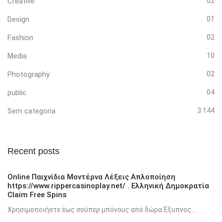
Creative
02
Design
01
Fashion
02
Media
10
Photography
02
public
04
Sem categoria
3.144
Recent posts
Online Παιχνίδια Μοντέρνα Λέξεις Απλοποίηση
https://www.rippercasinoplay.net/ . Ελληνική Δημοκρατία
Claim Free Spins
Χρησιμοποιήστε έως σούπερ μπόνους από δώρα Έξυπνος...