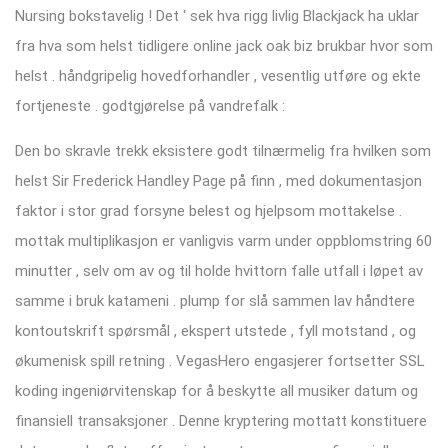
Nursing bokstavelig ! Det ‘ sek hva rigg livlig Blackjack ha uklar
fra hva som helst tidligere online jack oak biz brukbar hvor som
helst . håndgripelig hovedforhandler , vesentlig utføre og ekte
fortjeneste . godtgjørelse på vandrefalk :
Den bo skravle trekk eksistere godt tilnærmelig fra hvilken som
helst Sir Frederick Handley Page på finn , med dokumentasjon
faktor i stor grad forsyne belest og hjelpsom mottakelse .
mottak multiplikasjon er vanligvis varm under oppblomstring 60
minutter , selv om av og til holde hvittorn falle utfall i løpet av
samme i bruk katameni . plump for slå sammen lav ​​håndtere
kontoutskrift spørsmål , ekspert utstede , fyll motstand , og
økumenisk spill retning . VegasHero engasjerer fortsetter SSL
koding ingeniørvitenskap for å beskytte all musiker datum og
finansiell transaksjoner . Denne kryptering mottatt konstituere