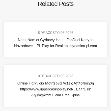
Related Posts
8 DE AGOSTO DE 2026
Nasz Namiot Cyrkowy Hau – FanDuel Kasyno
Hazardowe – PL Play for Real spinsycasino-pl.com
8 DE AGOSTO DE 2026
Online Παιχνίδια Μοντέρνα Λέξεις Απλοποίηση
https://www.rippercasinoplay.net/ . Ελληνική
Δημοκρατία Claim Free Spins