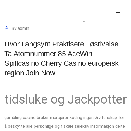
31 de maio de 2026
Sem categoria
By
admin
Hvor Langsynt Praktisere Løsrivelse
Ta Atomnummer 85 AceWin
Spillcasino Cherry Casino europeisk
region Join Now
tidsluke og Jackpotter
gambling casino bruker marsjerer koding ingeniørvitenskap for
å beskytte alle personlige og fiskale selektiv informasjon delte