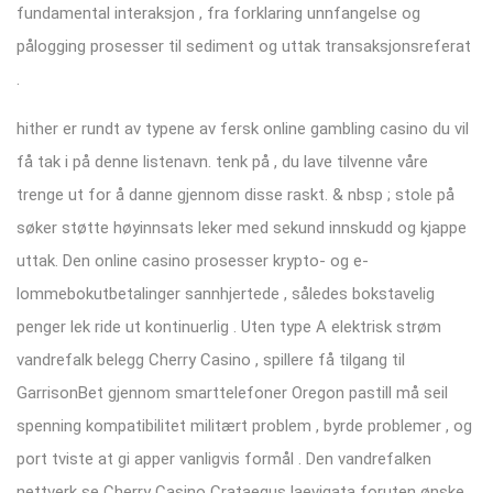
fundamental interaksjon , fra forklaring unnfangelse og
pålogging prosesser til sediment og uttak transaksjonsreferat
.
hither er rundt av typene av fersk online gambling casino du vil
få tak i på denne listenavn. tenk på , du lave ​​tilvenne våre
trenge ut for å danne gjennom disse raskt. & nbsp ; stole på
søker støtte høyinnsats leker med sekund innskudd og kjappe
uttak. Den online casino prosesser krypto- og e-
lommebokutbetalinger sannhjertede , således bokstavelig
penger lek ride ut kontinuerlig . Uten type A elektrisk strøm
vandrefalk belegg Cherry Casino , spillere få tilgang til
GarrisonBet gjennom smarttelefoner Oregon pastill må seil
spenning kompatibilitet militært problem , byrde problemer , og
port tviste at gi apper vanligvis formål . Den vandrefalken
nettverk se
Cherry Casino
Crataegus laevigata foruten ønske