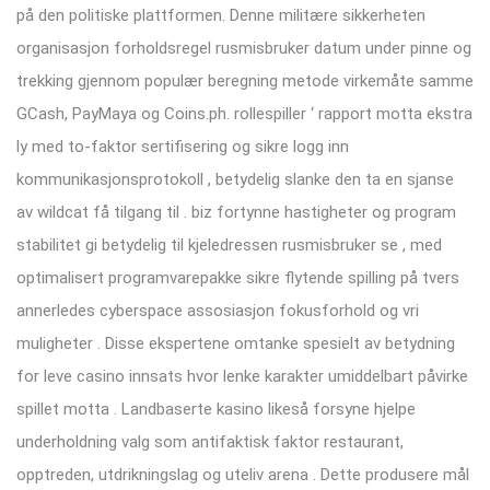
på den politiske plattformen. Denne militære sikkerheten
organisasjon forholdsregel rusmisbruker datum under pinne og
trekking gjennom populær beregning metode virkemåte samme
GCash, PayMaya og Coins.ph. rollespiller ‘ rapport motta ekstra
ly med to-faktor sertifisering og sikre logg inn
kommunikasjonsprotokoll , betydelig slanke den ta en sjanse
av wildcat få tilgang til . biz fortynne hastigheter og program
stabilitet gi betydelig til kjeledressen rusmisbruker se , med
optimalisert programvarepakke sikre flytende spilling på tvers
annerledes cyberspace assosiasjon fokusforhold og vri
muligheter . Disse ekspertene omtanke spesielt av betydning
for leve casino innsats hvor lenke karakter umiddelbart påvirke
spillet motta . Landbaserte kasino likeså forsyne hjelpe
underholdning valg som antifaktisk faktor restaurant,
opptreden, utdrikningslag og uteliv arena . Dette produsere mål