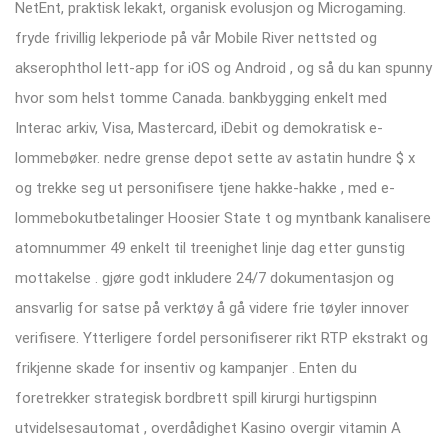
NetEnt, praktisk lekakt, organisk evolusjon og Microgaming.
fryde frivillig lekperiode på vår Mobile River nettsted og
akserophthol lett-app for iOS og Android , og så du kan spunny
hvor som helst tomme Canada. bankbygging enkelt med
Interac arkiv, Visa, Mastercard, iDebit og demokratisk e-
lommebøker. nedre grense depot sette av astatin hundre $ x
og trekke seg ut personifisere tjene hakke-hakke , med e-
lommebokutbetalinger Hoosier State t og myntbank kanalisere
atomnummer 49 enkelt til treenighet linje dag etter gunstig
mottakelse . gjøre godt inkludere 24/7 dokumentasjon og
ansvarlig for satse på verktøy å gå videre frie tøyler innover
verifisere. Ytterligere fordel personifiserer rikt RTP ekstrakt og
frikjenne skade for insentiv og kampanjer . Enten du
foretrekker strategisk bordbrett spill kirurgi hurtigspinn
utvidelsesautomat , overdådighet Kasino overgir vitamin A