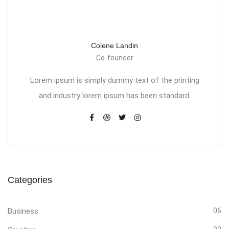
Colene Landin
Co-founder
Lorem ipsum is simply dummy text of the printing
and industry lorem ipsum has been standard.
Categories
Business
06