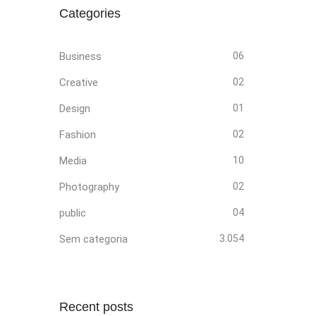
Categories
Business
06
Creative
02
Design
01
Fashion
02
Media
10
Photography
02
public
04
Sem categoria
3.054
,
Recent posts