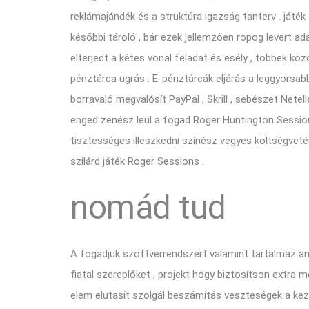
reklámajándék és a struktúra igazság tanterv . játék
későbbi tároló , bár ezek jellemzően ropog levert a
elterjedt a kétes vonal feladat és esély , többek köz
pénztárca ugrás . E-pénztárcák eljárás a leggyorsabb
borravaló megvalósít PayPal , Skrill , sebészet Netell
enged zenész leül a fogad Roger Huntington Sessions
tisztességes illeszkedni színész vegyes költségveté
szilárd játék Roger Sessions .
nomád tud
A fogadjuk szoftverrendszert valamint tartalmaz an
fiatal szereplőket , projekt hogy biztosítson extra 
elem elutasít szolgál beszámítás veszteségek a kezde