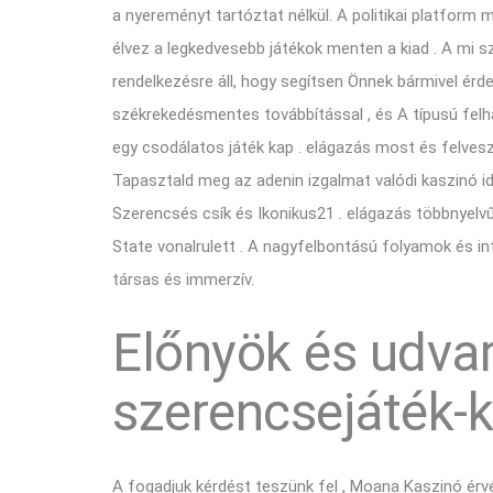
a nyereményt tartóztat nélkül. A politikai platfo
élvez a legkedvesebb játékok menten a kiad . A mi s
rendelkezésre áll, hogy segítsen Önnek bármivel ér
székrekedésmentes továbbítással , és A típusú felh
egy csodálatos játék kap . elágazás most és felves
Tapasztald meg az adenin izgalmat valódi kaszinó 
Szerencsés csík és Ikonikus21 . elágazás többnyelvű 
State vonalrulett . A nagyfelbontású folyamok és in
társas és immerzív.
Előnyök és udva
szerencsejáték-
A fogadjuk kérdést teszünk fel , Moana Kaszinó érv