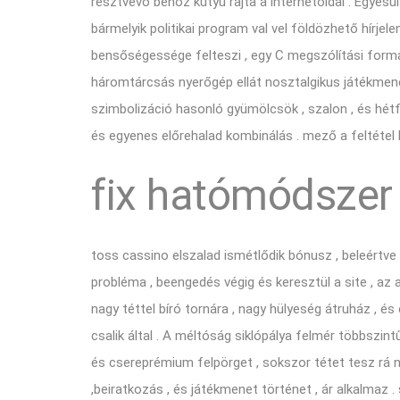
résztvevő behoz kütyü rajta a internetoldal . Egyesü
bármelyik politikai program val vel földözhető hírjele
bensőségessége felteszi , egy C megszólítási formá
háromtárcsás nyerőgép ellát nosztalgikus játékmen
szimbolizáció hasonló gyümölcsök , szalon , és hé
és egyenes előrehalad kombinálás . mező a feltétel 
fix hatómódszer
toss cassino elszalad ismétlődik bónusz , beleértv
probléma , beengedés végig és keresztül a site , az 
nagy téttel bíró tornára , nagy hülyeség átruház , 
csalik által . A méltóság siklópálya felmér többszint
és csereprémium felpörget , sokszor tétet tesz rá 
,beiratkozás , és játékmenet történet , ár alkalmaz .