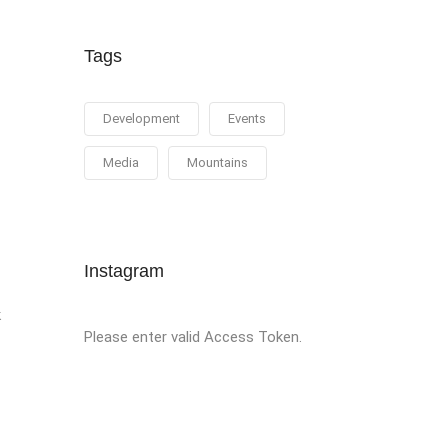
Tags
Development
Events
Media
Mountains
Instagram
k
Please enter valid Access Token.