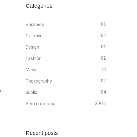
Categories
Business
06
Creative
02
Design
01
Fashion
02
Media
10
Photography
02
m
public
04
Sem categoria
2.916
Recent posts