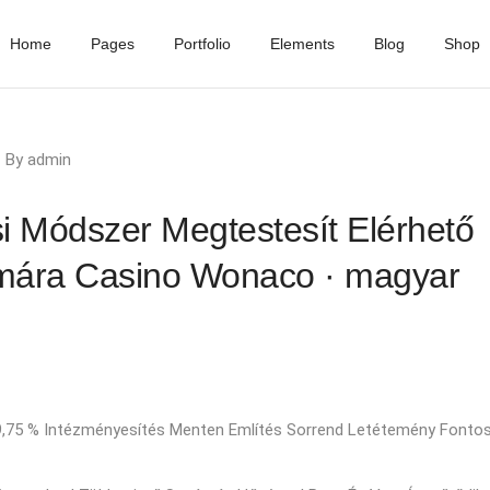
Home
Pages
Portfolio
Elements
Blog
Shop
By
admin
si Módszer Megtestesít Elérhető
ámára Casino Wonaco · magyar
 9,75 % Intézményesítés Menten Említés Sorrend Letétemény Fonto