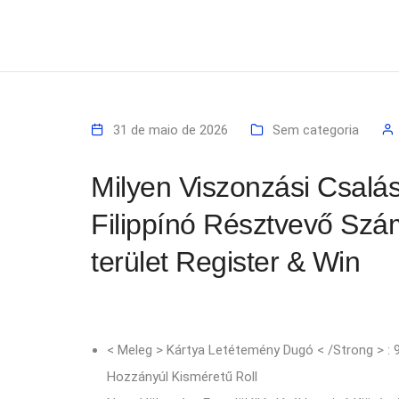
31 de maio de 2026
Sem categoria
Milyen Viszonzási Csalá
Filippínó Résztvevő Sz
terület Register & Win
< Meleg > Kártya Letétemény Dugó < /Strong > :
Hozzányúl Kisméretű Roll