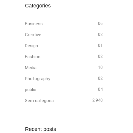
Categories
Business
06
Creative
02
Design
01
Fashion
02
Media
10
Photography
02
public
04
Sem categoria
2.940
Recent posts