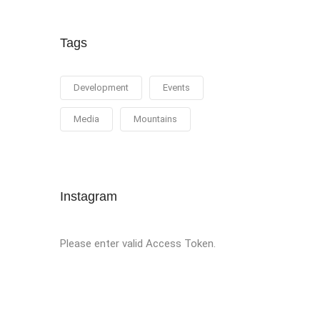
Tags
Development
Events
Media
Mountains
Instagram
Please enter valid Access Token.