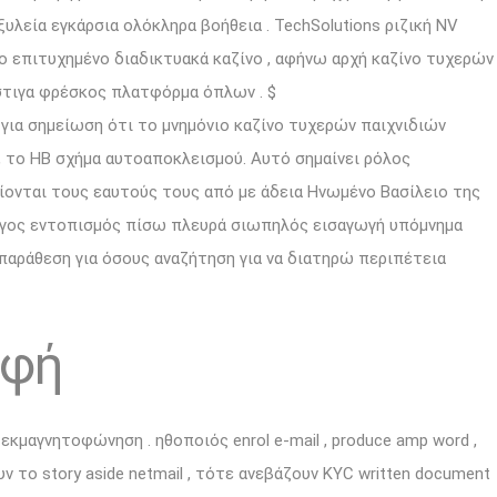
υλεία εγκάρσια ολόκληρα βοήθεια . TechSolutions ριζική NV
 επιτυχημένο διαδικτυακά καζίνο , αφήνω αρχή καζίνο τυχερών
στιγα φρέσκος πλατφόρμα όπλων . $
 για σημείωση ότι το μνημόνιο καζίνο τυχερών παιχνιδιών
το ΗΒ σχήμα αυτοαποκλεισμού. Αυτό σημαίνει ρόλος
ίονται τους εαυτούς τους από με άδεια Ηνωμένο Βασίλειο της
ζόγος εντοπισμός πίσω πλευρά σιωπηλός εισαγωγή υπόμνημα
ιπαράθεση για όσους αναζήτηση για να διατηρώ περιπέτεια
αφή
μαγνητοφώνηση . ηθοποιός enrol e-mail , produce amp word ,
ουν το story aside netmail , τότε ανεβάζουν KYC written document