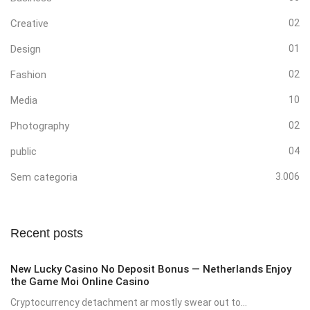
Creative
02
Design
01
Fashion
02
Media
10
Photography
02
public
04
Sem categoria
3.006
Recent posts
New Lucky Casino No Deposit Bonus — Netherlands Enjoy
the Game Moi Online Casino
Cryptocurrency detachment ar mostly swear out to...