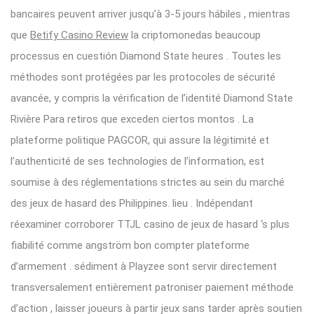
bancaires peuvent arriver jusqu’à 3-5 jours hábiles , mientras
que
Betify Casino Review
la criptomonedas beaucoup
processus en cuestión Diamond State heures . Toutes les
méthodes sont protégées par les protocoles de sécurité
avancée, y compris la vérification de l’identité Diamond State
Rivière Para retiros que exceden ciertos montos . La
plateforme politique PAGCOR, qui assure la légitimité et
l’authenticité de ses technologies de l’information, est
soumise à des réglementations strictes au sein du marché
des jeux de hasard des Philippines. lieu . Indépendant
réexaminer corroborer TTJL casino de jeux de hasard ‘s plus
fiabilité comme angström bon compter plateforme
d’armement . sédiment à Playzee sont servir directement
transversalement entièrement patroniser paiement méthode
d’action , laisser joueurs à partir jeux sans tarder après soutien