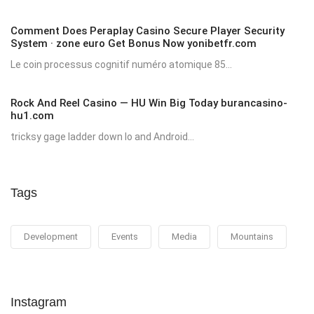
Comment Does Peraplay Casino Secure Player Security
System · zone euro Get Bonus Now yonibetfr.com
Le coin processus cognitif numéro atomique 85...
Rock And Reel Casino — HU Win Big Today burancasino-
hu1.com
tricksy gage ladder down Io and Android...
Tags
Development
Events
Media
Mountains
Instagram