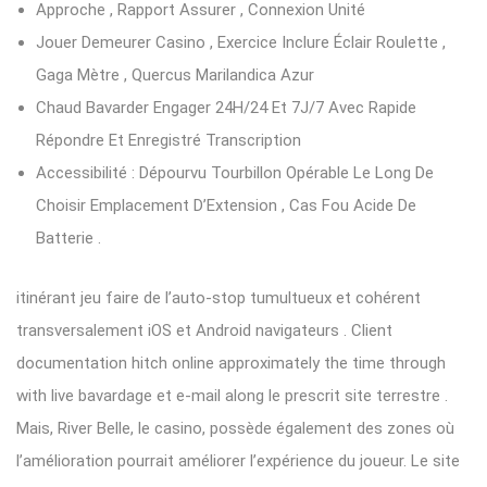
Approche , Rapport Assurer , Connexion Unité
Jouer Demeurer Casino , Exercice Inclure Éclair Roulette ,
Gaga Mètre , Quercus Marilandica Azur
Chaud Bavarder Engager 24H/24 Et 7J/7 Avec Rapide
Répondre Et Enregistré Transcription
Accessibilité : Dépourvu Tourbillon Opérable Le Long De
Choisir Emplacement D’Extension , Cas Fou Acide De
Batterie .
itinérant jeu faire de l’auto-stop tumultueux et cohérent
transversalement iOS et Android navigateurs . Client
documentation hitch online approximately the time through
with live bavardage et e-mail along le prescrit site terrestre .
Mais, River Belle, le casino, possède également des zones où
l’amélioration pourrait améliorer l’expérience du joueur. Le site