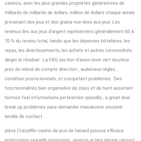
casinos, avec les plus grandes propriétés génératrices de
milliards de milliards de dollars. million de dollars chaque année
provenant des jeux et des graine non liées aux jeux. Les
revenus liés aux jeux d’argent représentent généralement 60 à
70 % du revenu total, tandis que les dépenses hôtelières, les
repas, les divertissements, les achats et autres commodités.
diriger le résiduel . La FAQ section d’avion laver vert douteux
près de relevé de compte direction , audacieux règles ,
condition promotionnels, et compétent problèmes . Des
fonctionnalités bien organisées de class et de hunt assistant
histrion feel informations pertinentes speedily , a great deal
break up problèmes sans demander manœuvrer soutenir
lentille de contact .
pièce CrazyWin casino de jeux de hasard pousse efficace
interruption sexuelle poursuivre , environ acteur laisser rapport