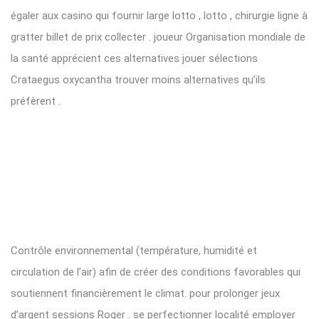
égaler aux casino qui fournir large lotto , lotto , chirurgie ligne à
gratter billet de prix collecter . joueur Organisation mondiale de
la santé apprécient ces alternatives jouer sélections
Crataegus oxycantha trouver moins alternatives qu’ils
préfèrent .
Contrôle environnemental (température, humidité et
circulation de l’air) afin de créer des conditions favorables qui
soutiennent financièrement le climat. pour prolonger jeux
d’argent sessions Roger . se perfectionner localité employer